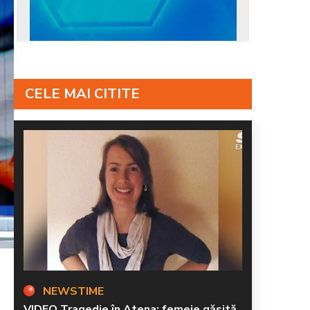
CELE MAI CITITE
NEWSTIME
VIDEO Tragedie în Atena: femeie găsită