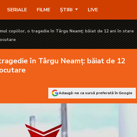
mț: băiat de 12 ani în stare critică după electrocutare - KANAL 
SERIALE
FILME
ȘTIRI
LIVE
mul copiilor, o tragedie în Târgu Neamț: băiat de 12 ani în stare
rocutare
 tragedie în Târgu Neamț: băiat de 12
rocutare
Adaugă-ne ca sursă preferată în Google