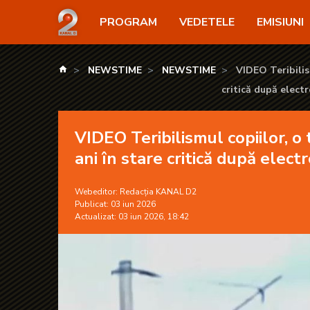
VIDEO Teribilismul copiilor, o tragedie în Târgu Nea
PROGRAM
VEDETELE
EMISIUNI
kanald.ro
NEWSTIME
NEWSTIME
VIDEO Teribilis
critică după elect
VIDEO Teribilismul copiilor, o
ani în stare critică după elect
Webeditor:
Redacția KANAL D2
Publicat: 03 iun 2026
Actualizat: 03 iun 2026, 18:42