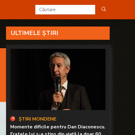
D2
ULTIMELE ȘTIRI
ȘTIRI MONDENE
Momente dificile pentru Dan Diaconescu.
Fratele lui s-a stins din viață la doar 60