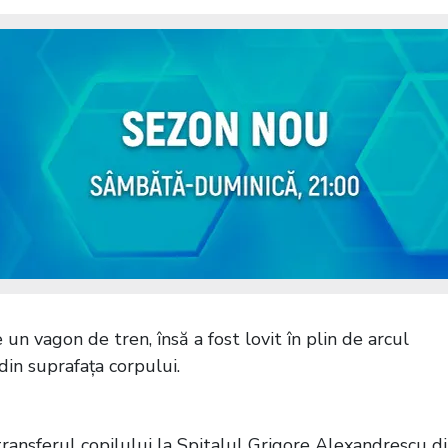
un vagon de tren, însă a fost lovit în plin de arcul
din suprafața corpului.
transferul copilului la Spitalul Grigore Alexandrescu d