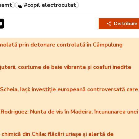
neamt
#copil electrocutat
Distribuie
molată prin detonare controlată în Câmpulung
juterii, costume de baie vibrante și coafuri inedite
Scheia, Iași: investiție europeană controversată care
Rodriguez: Nunta de vis în Madeira, încununarea unei
himică din Chile: flăcări uriașe și alertă de