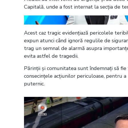
Capitală, unde a fost internat la secția de t
Acest caz tragic evidențiază pericolele teribil
expun atunci când ignoră regulile de siguranță
trag un semnal de alarmă asupra importanței
evita astfel de tragedii.
Părinții și comunitatea sunt îndemnați să fie 
consecințele acțiunilor periculoase, pentru 
puternic.