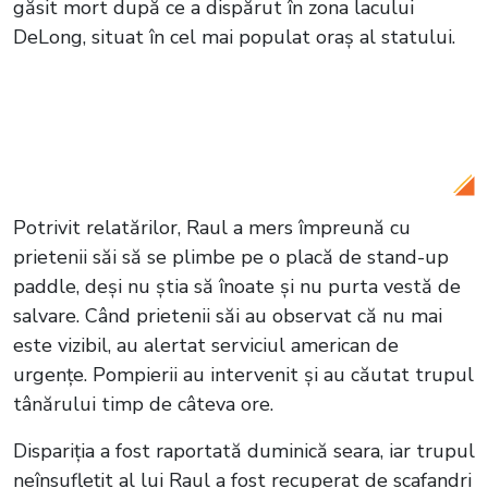
găsit mort după ce a dispărut în zona lacului
DeLong, situat în cel mai populat oraș al statului.
Citește și:
VIDEO Anchetă la Spitalul
Floreasca! Sora unei paciente cu arsuri
grave a făcut mărturisiri tulburătoare
Potrivit relatărilor, Raul a mers împreună cu
prietenii săi să se plimbe pe o placă de stand-up
paddle, deși nu știa să înoate și nu purta vestă de
salvare. Când prietenii săi au observat că nu mai
este vizibil, au alertat serviciul american de
urgențe. Pompierii au intervenit și au căutat trupul
tânărului timp de câteva ore.
Dispariția a fost raportată duminică seara, iar trupul
neînsuflețit al lui Raul a fost recuperat de scafandri