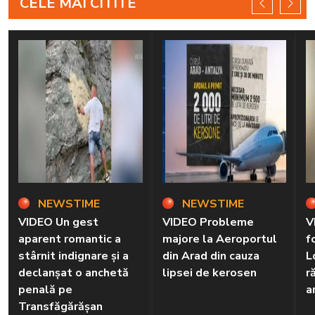
CELE MAI CITITE
NEWSTIME
NEWSTIME
VIDEO Un gest
VIDEO Probleme
V
aparent romantic a
majore la Aeroportul
f
stârnit indignare și a
din Arad din cauza
L
declanșat o anchetă
lipsei de kerosen
r
penală pe
a
Transfăgărășan