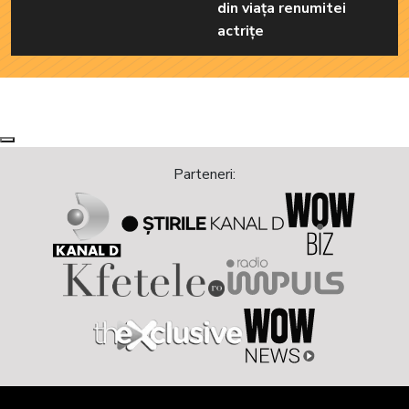
din viața renumitei
actrițe
Next
Previous
Parteneri: