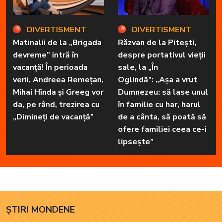
DIVERTISMENT
DIVERTISMENT
Matinalii de la „Brigada
Răzvan de la Pitești,
devreme” intră în
despre portativul vieții
vacanță! În perioada
sale, la „În
verii, Andreea Remețan,
Oglindă”: „Așa a vrut
Mihai Hînda și Greeg vor
Dumnezeu: să lase unul
da, pe rând, trezirea cu
în familie cu har, harul
„Dimineți de vacanță”
de a cânta, să poată să
ofere familiei ceea ce-i
lipsește”
ȘTIRI MONDENE