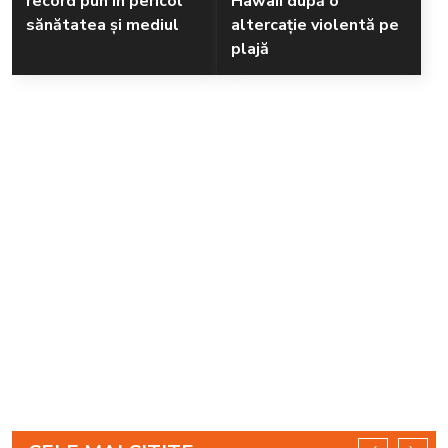
record pun în pericol
Hawaii după o
sănătatea și mediul
altercație violentă pe
plajă