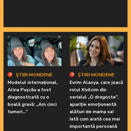
ȘTIRI MONDENE
ȘTIRI MONDENE
Modelul internațional,
Evrim Alasya, care joacă
Alina Pușcău a fost
rolul Kivilcim din
diagnosticată cu o
serialul „O dragoste”,
boală gravă: „Am cinci
apariție emoționantă
tumori...”
alături de mama sa!
Iată cum arată cea mai
importantă persoană