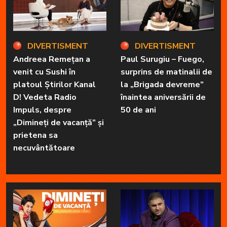
DIVERTISMENT
DIVERTISMENT
Andreea Remețan a
Paul Surugiu – Fuego,
venit cu Sushi în
surprins de matinalii de
platoul Știrilor Kanal
la „Brigada devreme”
D! Vedeta Radio
înaintea aniversării de
Impuls, despre
50 de ani
„Dimineți de vacanță” și
prietena sa
necuvântătoare