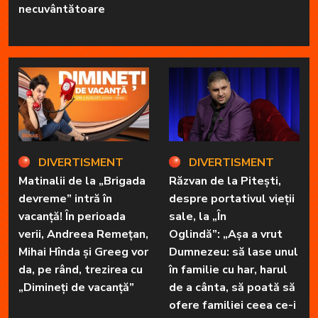
necuvântătoare
DIVERTISMENT
DIVERTISMENT
Matinalii de la „Brigada
Răzvan de la Pitești,
devreme” intră în
despre portativul vieții
vacanță! În perioada
sale, la „În
verii, Andreea Remețan,
Oglindă”: „Așa a vrut
Mihai Hînda și Greeg vor
Dumnezeu: să lase unul
da, pe rând, trezirea cu
în familie cu har, harul
„Dimineți de vacanță”
de a cânta, să poată să
ofere familiei ceea ce-i