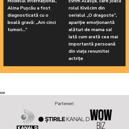
Modelul internațional,
Evrim Alasya, care joacă
Alina Pușcău a fost
rolul Kivilcim din
diagnosticată cu o
serialul „O dragoste”,
boală gravă: „Am cinci
apariție emoționantă
tumori...”
alături de mama sa!
Iată cum arată cea mai
importantă persoană
din viața renumitei
actrițe
Next
Previous
Parteneri: