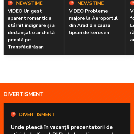
NEWSTIME
NEWSTIME
VIDEO Un gest
VIDEO Probleme
V
aparent romantic a
majore la Aeroportul
f
stârnit indignare și a
din Arad din cauza
L
declanșat o anchetă
lipsei de kerosen
r
penală pe
a
Transfăgărășan
DIVERTISMENT
DIVERTISMENT
Unde pleacă în vacanță prezentatorii de