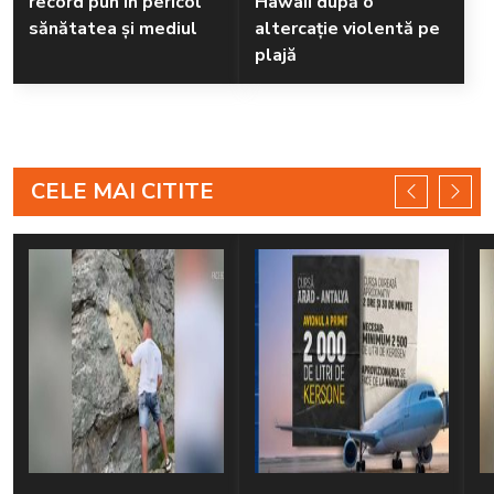
record pun în pericol
Hawaii după o
sănătatea și mediul
altercație violentă pe
plajă
CELE MAI CITITE