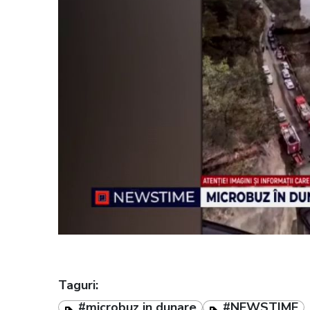
Taguri:
#microbuz in dunare
#NEWSTIME