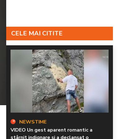
CELE MAI CITITE
NEWSTIME
VIDEO Un gest aparent romantic a
stârnit indignare și a declanșat o