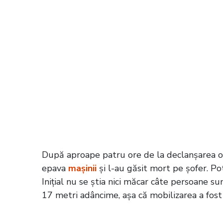
După aproape patru ore de la declanșarea ope
epava
mașinii
și l-au găsit mort pe șofer. Pot
Inițial nu se știa nici măcar câte persoane su
17 metri adâncime, așa că mobilizarea a fost 