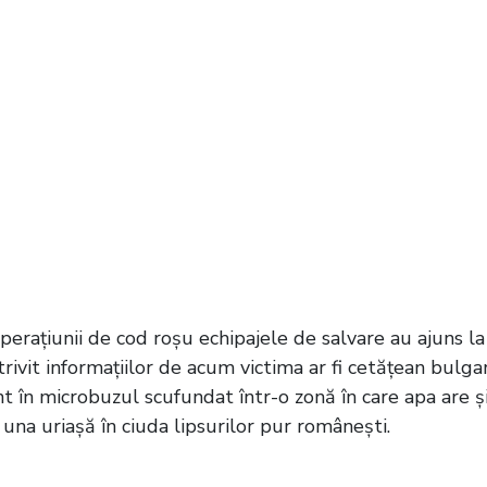
rațiunii de cod roșu echipajele de salvare au ajuns la
rivit informațiilor de acum victima ar fi cetățean bulgar
nt în microbuzul scufundat într-o zonă în care apa are ș
una uriașă în ciuda lipsurilor pur românești.