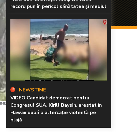
record pun în pericol sănătatea și mediul
NEWSTIME
VIDEO Candidat democrat pentru
IME
Congresul SUA, Kirill Baysin, arestat în
Hawaii după o altercație violentă pe
plajă