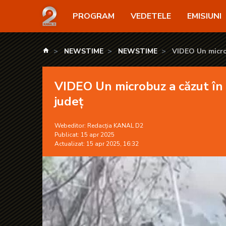
VIDEO Un microbuz a căzut în Dunăre. Scafandrii au 
PROGRAM
VEDETELE
EMISIUNI
kanald.ro
NEWSTIME
NEWSTIME
VIDEO Un microb
VIDEO Un microbuz a căzut în D
județ
Webeditor:
Redacția KANAL D2
Publicat: 15 apr 2025
Actualizat: 15 apr 2025, 16:32