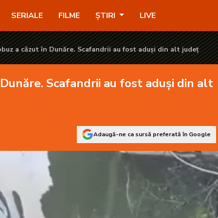
fost aduși din alt județ - KANAL D2
SERIALE
FILME
ȘTIRI
LIVE
uz a căzut în Dunăre. Scafandrii au fost aduși din alt județ
unăre. Scafandrii au fost aduși din alt
Adaugă-ne ca sursă preferată în Google