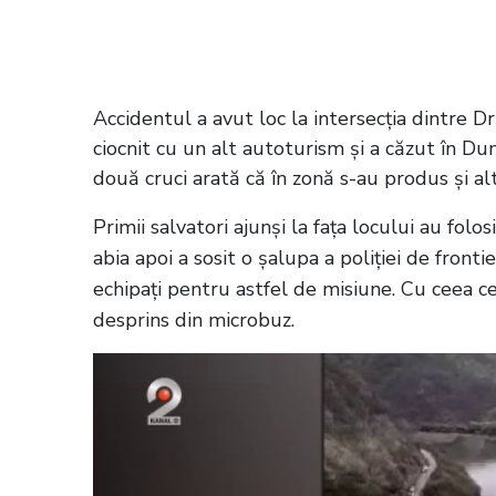
Citește și:
VIDEO Katy Perry și logodni
feminin din ultimii 60 de ani
Accidentul a avut loc la intersecția dintre 
ciocnit cu un alt autoturism și a căzut în Du
două cruci arată că în zonă s-au produs și al
Primii salvatori ajunși la fața locului au folos
abia apoi a sosit o șalupa a poliției de fronti
echipați pentru astfel de misiune. Cu ceea c
desprins din microbuz.