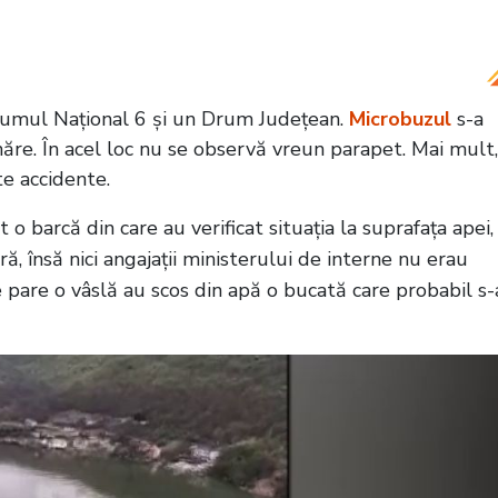
ca lui Jeff Bezos, primul zbor spațial exclusiv
Drumul Național 6 și un Drum Județean.
Microbuzul
s-a
năre. În acel loc nu se observă vreun parapet. Mai mult,
te accidente.
it o barcă din care au verificat situația la suprafața apei,
eră, însă nici angajații ministerului de interne nu erau
e pare o vâslă au scos din apă o bucată care probabil s-