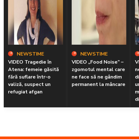
NEWSTIME
NEWSTIME
VIDEO Tragedie în
VIDEO „Food Noise” –
V
Atena: femeie găsită
zgomotul mental care
n
fără suflare într-o
ne face să ne gândim
d
valiză, suspect un
permanent la mâncare
u
refugiat afgan
m
d