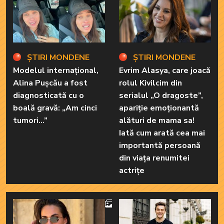
ȘTIRI MONDENE
ȘTIRI MONDENE
Modelul internațional,
Evrim Alasya, care joacă
Alina Pușcău a fost
rolul Kivilcim din
diagnosticată cu o
serialul „O dragoste”,
boală gravă: „Am cinci
apariție emoționantă
tumori...”
alături de mama sa!
Iată cum arată cea mai
importantă persoană
din viața renumitei
actrițe
4