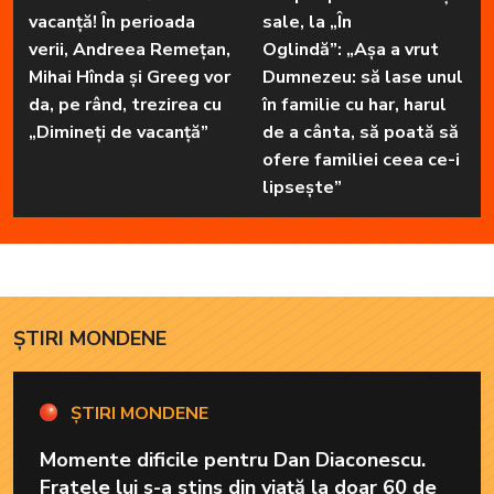
vacanță! În perioada
sale, la „În
verii, Andreea Remețan,
Oglindă”: „Așa a vrut
Mihai Hînda și Greeg vor
Dumnezeu: să lase unul
da, pe rând, trezirea cu
în familie cu har, harul
„Dimineți de vacanță”
de a cânta, să poată să
ofere familiei ceea ce-i
lipsește”
ȘTIRI MONDENE
ȘTIRI MONDENE
Momente dificile pentru Dan Diaconescu.
Fratele lui s-a stins din viață la doar 60 de