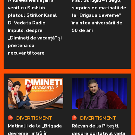
Andreea Remețan a
Paul Surugiu – Fuego,
venit cu Sushi în
surprins de matinalii de
platoul Știrilor Kanal
la „Brigada devreme”
D! Vedeta Radio
înaintea aniversării de
Impuls, despre
50 de ani
„Dimineți de vacanță” și
prietena sa
necuvântătoare
DIVERTISMENT
DIVERTISMENT
Matinalii de la „Brigada
Răzvan de la Pitești,
devreme” intră în
despre portativul vieții