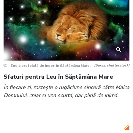
[Sursa: shutterstock]
Zodia protejată de îngeri în Săptămâna Mare.
Sfaturi pentru Leu în Săptămâna Mare
În fiecare zi, rostește o rugăciune sinceră către Maica
Domnului, chiar și una scurtă, dar plină de inimă.
Citește și:
Fazele lunii aprilie 2025. Când
avem Lună Plină și Luna Nouă?