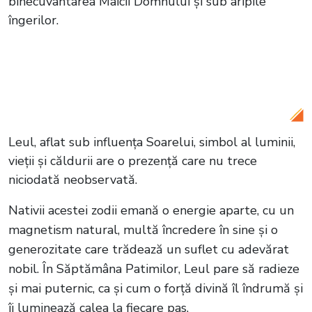
binecuvântarea Maicii Domnului și sub aripile
îngerilor.
Citește și:
Horoscop 14-20 aprilie. O
zodie va avea parte de un avans la locul
de muncă
Leul, aflat sub influența Soarelui, simbol al luminii,
vieții și căldurii are o prezență care nu trece
niciodată neobservată.
Nativii acestei zodii emană o energie aparte, cu un
magnetism natural, multă încredere în sine și o
generozitate care trădează un suflet cu adevărat
nobil. În Săptămâna Patimilor, Leul pare să radieze
și mai puternic, ca și cum o forță divină îl îndrumă și
îi luminează calea la fiecare pas.