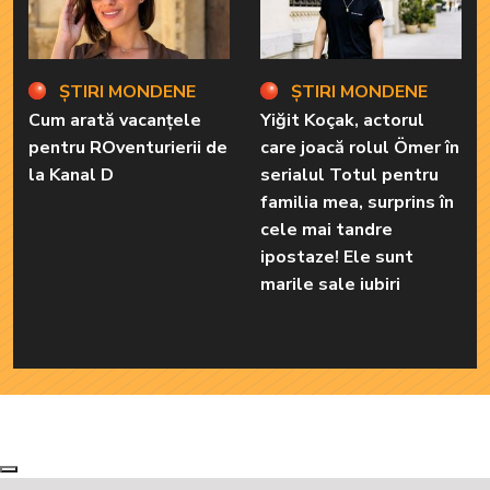
ȘTIRI MONDENE
ȘTIRI MONDENE
Cum arată vacanțele
Yiğit Koçak, actorul
pentru ROventurierii de
care joacă rolul Ömer în
la Kanal D
serialul Totul pentru
familia mea, surprins în
cele mai tandre
ipostaze! Ele sunt
marile sale iubiri
Next
Previous