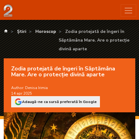
Zodia protejată de îngeri în Săptămâna Mare. Are o protecție
kanald.ro
Știri
Horoscop
Zodia protejată de îngeri în
Săptămâna Mare. Are o protecție
divină aparte
Zodia protejată de îngeri în Săptămâna
Mare. Are o protecție divină aparte
Author:
Denisa Irimia
14 apr 2025
Adaugă-ne ca sursă preferată în Google