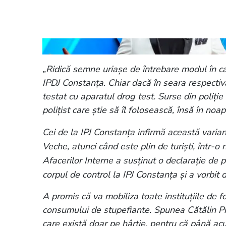
Citește și:
Autorul accidentului din 2 M
Totul s-a întâmplat cu câteva ore îna
„Ridică semne uriașe de întrebare modul în car
IPDJ Constanța. Chiar dacă în seara respectivă
testat cu aparatul drog test. Surse din poliți
polițist care știe să îl folosească, însă în noap
Cei de la IPJ Constanța infirmă această varia
Veche, atunci când este plin de turiști, într-o
Afacerilor Interne a susținut o declarație de p
corpul de control la IPJ Constanța și a vorbit d
A promis că va mobiliza toate instituțiile de f
consumului de stupefiante. Spunea Cătălin Pre
care există doar pe hârtie, pentru că până ac