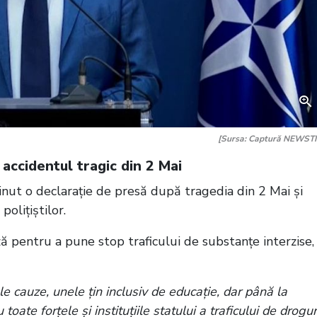
[Sursa: Captură NEWST
 accidentul tragic din 2 Mai
ținut o declarație de presă după tragedia din 2 Mai și
polițiștilor.
ază pentru a pune stop traficului de substanțe interzise,
e cauze, unele țin inclusiv de educație, dar până la
te forțele și instituțiile statului a traficului de drogur