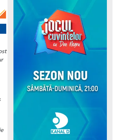
ost
ur
s
ie