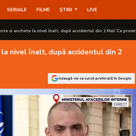
ccidentul din 2 Mai! Ce promit autoritățile - KANAL D2
SERIALE
FILME
ȘTIRI
LIVE
ante si anchete la nivel înalt, după accidentul din 2 Mai! Ce promi
la nivel înalt, după accidentul din 2
Adaugă-ne ca sursă preferată în Google