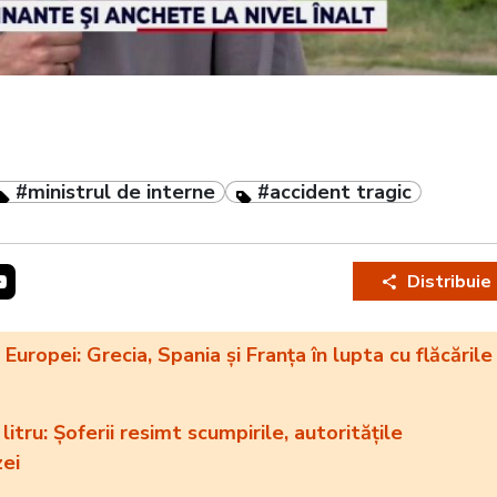
#ministrul de interne
#accident tragic
Distribuie
uropei: Grecia, Spania și Franța în lupta cu flăcările
tru: Șoferii resimt scumpirile, autoritățile
zei