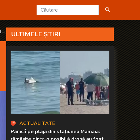
t
ULTIMELE ȘTIRI
ACTUALITATE
Panică pe plaja din stațiunea Mamaia:
rămăşiţe dintr-o posibilă dronă au fost