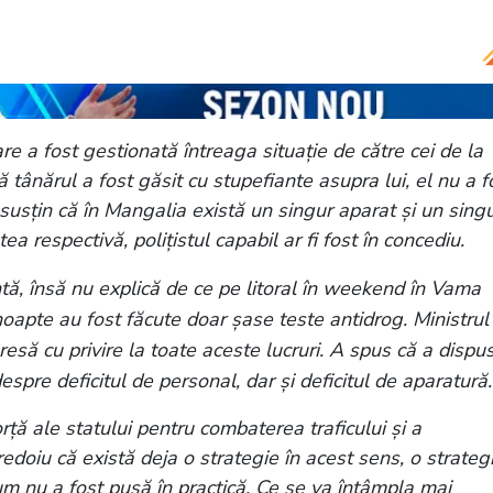
ai, prins de polițiști cu stupefiante în mașină!
inte de tragedie
e a fost gestionată întreaga situație de către cei de la
 tânărul a fost găsit cu stupefiante asupra lui, el nu a f
e susțin că în Mangalia există un singur aparat și un sing
tea respectivă, polițistul capabil ar fi fost în concediu.
ntă, însă nu explică de ce pe litoral în weekend în Vama
 noapte au fost făcute doar șase teste antidrog. Ministrul
resă cu privire la toate aceste lucruri. A spus că a dispu
espre deficitul de personal, dar și deficitul de aparatură.
orță ale statului pentru combaterea traficului și a
doiu că există deja o strategie în acest sens, o strateg
um nu a fost pusă în practică. Ce se va întâmpla mai