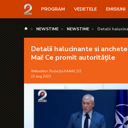
Detalii halucinante si anchete la nivel înalt, după a
PROGRAM
VEDETELE
EMISIUNI
kanald.ro
NEWSTIME
NEWSTIME
Detalii halucin
autoritățile
Detalii halucinante si anchete 
Mai! Ce promit autoritățile
Webeditor:
Redacția KANAL D2
22 aug 2023