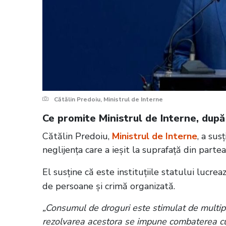
Cătălin Predoiu, Ministrul de Interne
Ce promite Ministrul de Interne, după
Cătălin Predoiu,
Ministrul de Interne
, a sus
neglijența care a ieșit la suprafață din partea 
El susține că este instituțiile statului lucre
de persoane și crimă organizată.
„Consumul de droguri este stimulat de multipl
rezolvarea acestora se impune combaterea cu toa