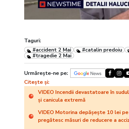
Taguri:
#accident 2 Mai
#catalin predoiu
#tragedie 2 Mai
Urmărește-ne pe:
Citește și:
VIDEO Incendii devastatoare în sudul E
și canicula extremă
VIDEO Motorina depășește 10 lei pe li
pregătesc măsuri de reducere a acci