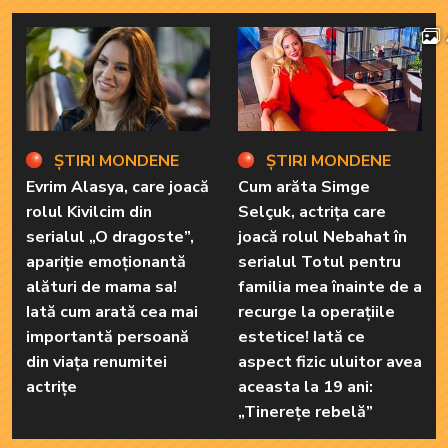
ȘTIRI MONDENE
ȘTIRI MONDENE
Evrim Alasya, care joacă
Cum arăta Simge
rolul Kivilcim din
Selçuk, actrița care
serialul „O dragoste”,
joacă rolul Nebahat în
apariție emoționantă
serialul Totul pentru
alături de mama sa!
familia mea înainte de a
Iată cum arată cea mai
recurge la operațiile
importantă persoană
estetice! Iată ce
din viața renumitei
aspect fizic uluitor avea
actrițe
aceasta la 19 ani:
„Tinerețe rebelă”