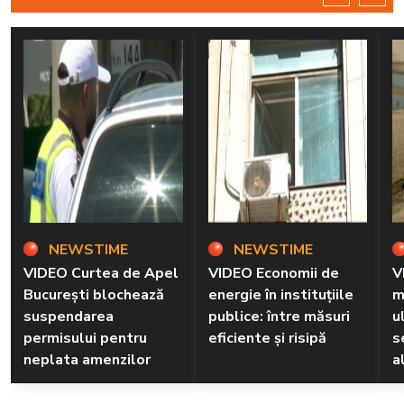
NEWSTIME
NEWSTIME
VIDEO Curtea de Apel
VIDEO Economii de
V
București blochează
energie în instituțiile
m
suspendarea
publice: între măsuri
u
permisului pentru
eficiente și risipă
s
neplata amenzilor
a