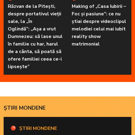
Răzvan de la Pitești,
Making of „Casa Iubirii –
despre portativul vieții
Foc și pasiune”: ce nu
sale, la „În
știai despre videoclipul
Oglindă”: „Așa a vrut
melodiei celui mai iubit
Dumnezeu: să lase unul
reality show
în familie cu har, harul
matrimonial
de a cânta, să poată să
ofere familiei ceea ce-i
lipsește”
ȘTIRI MONDENE
ȘTIRI MONDENE