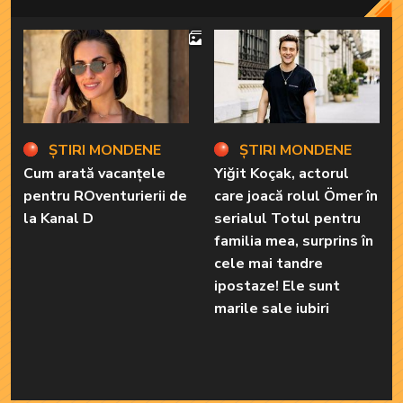
4
ȘTIRI MONDENE
ȘTIRI MONDENE
Cum arată vacanțele
Yiğit Koçak, actorul
pentru ROventurierii de
care joacă rolul Ömer în
la Kanal D
serialul Totul pentru
familia mea, surprins în
cele mai tandre
ipostaze! Ele sunt
marile sale iubiri