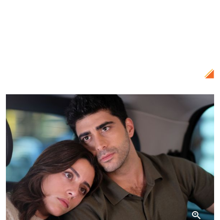
joacă rolul principal Fatih în serialul
turcesc „O dragoste”, schimbare
uluitoare de look! Cum arată acesta
după patru ani de la începutul filmărilor
pentru îndrăgitul proiect