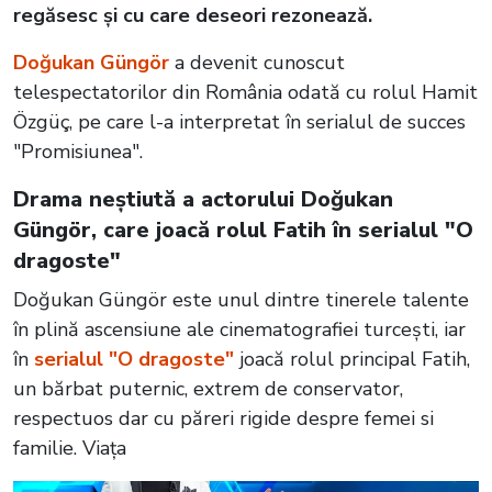
regăsesc și cu care deseori rezonează.
Doğukan Güngör
a devenit cunoscut
telespectatorilor din România odată cu rolul Hamit
Özgüç, pe care l-a interpretat în serialul de succes
"Promisiunea".
Drama neștiută a actorului Doğukan
Güngör, care joacă rolul Fatih în serialul "O
dragoste"
Doğukan Güngör este unul dintre tinerele talente
în plină ascensiune ale cinematografiei turcești, iar
în
serialul "O dragoste"
joacă rolul principal Fatih,
un bărbat puternic, extrem de conservator,
respectuos dar cu păreri rigide despre femei si
familie. Viața