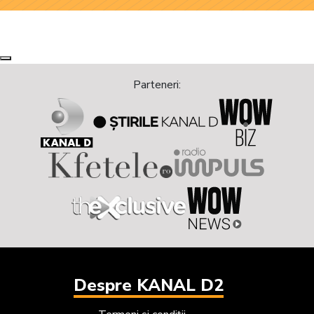
Next
Previous
Parteneri:
Despre KANAL D2