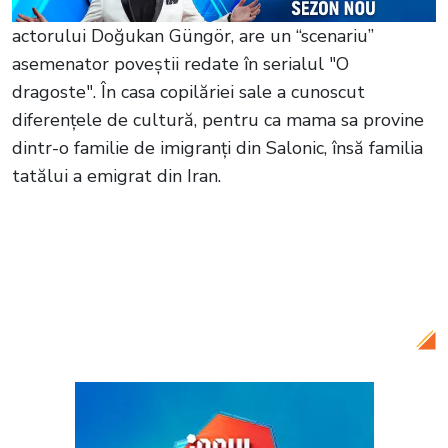
actorului Doğukan Güngör, are un “scenariu”
asemenator poveștii redate în serialul "O
dragoste". În casa copilăriei sale a cunoscut
diferențele de cultură, pentru ca mama sa provine
dintr-o familie de imigranți din Salonic, însă familia
tatălui a emigrat din Iran.
Citește și:
Barıș Kılıç, actorul care joacă
rolul Omer în serialul „O dragoste”, un
tătic devotat și grijuliu! Iată cum a fost
surprins acesta în compania celor doi fii