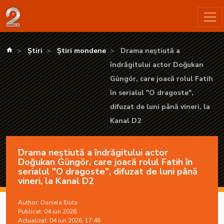
Drama neștiută a îndrăgitului actor Doğukan Güngör, care joacă 
kanald.ro
Știri
Știri mondene
Drama neștiută a
îndrăgitului actor Doğukan
Güngör, care joacă rolul Fatih
în serialul "O dragoste",
difuzat de luni până vineri, la
Kanal D2
Drama neștiută a îndrăgitului actor
Doğukan Güngör, care joacă rolul Fatih în
serialul "O dragoste", difuzat de luni până
vineri, la Kanal D2
Author:
Daniela Iliuta
Publicat: 04 iun 2026
Actualizat: 04 iun 2026, 17:46