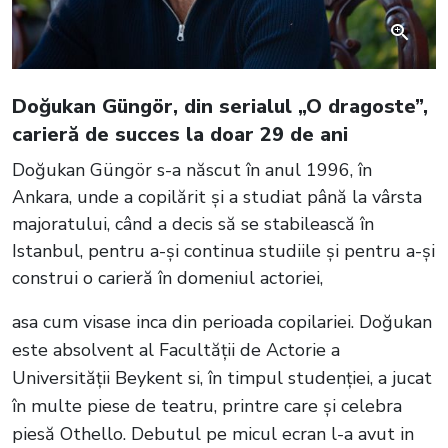
Doğukan Güngör, din serialul „O dragoste”,
carieră de succes la doar 29 de ani
Doğukan Güngör s-a născut în anul 1996, în
Ankara, unde a copilărit și a studiat până la vârsta
majoratului, când a decis să se stabilească în
Istanbul, pentru a-și continua studiile și pentru a-și
construi o carieră în domeniul actoriei,
asa cum visase inca din perioada copilariei. Doğukan
este absolvent al Facultății de Actorie a
Universității Beykent si, în timpul studenției, a jucat
în multe piese de teatru, printre care și celebra
piesă Othello. Debutul pe micul ecran l-a avut in