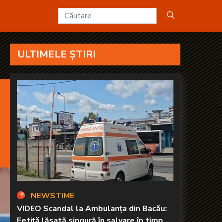
 - KANAL D2
ULTIMELE ȘTIRI
NEWSTIME
VIDEO Scandal la Ambulanța din Bacău:
Fetiță lăsată singură în salvare în timp