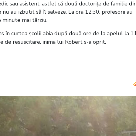
ic sau asistent, astfel că două doctorițe de familie di
u au izbutit să îl salveze. La ora 12:30, profesorii au
 minute mai târziu.
s în curtea școlii abia după două ore de la apelul la 1
 de resuscitare, inima lui Robert s-a oprit.
 unei şcoli din judeţul Bacău. Un elev de clasa a
a făcut rău! Ambulanța cu medic a sosit după două