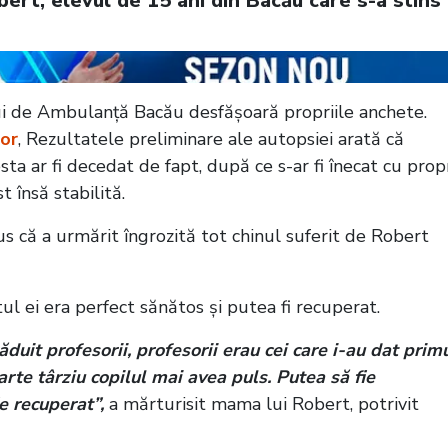
bert, elevul de 15 ani din Bacău care s-a stins
lui de Ambulanță Bacău desfășoară propriile anchete.
or
, Rezultatele preliminare ale autopsiei arată că
sta ar fi decedat de fapt, după ce s-ar fi înecat cu prop
 însă stabilită.
 că a urmărit îngrozită tot chinul suferit de Robert
tul ei era perfect sănătos și putea fi recuperat.
duit profesorii, profesorii erau cei care i-au dat prim
arte târziu copilul mai avea puls. Putea să fie
ie recuperat”,
a mărturisit mama lui Robert, potrivit