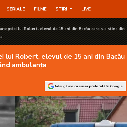
de 15 ani din Bacău care s-a stins din viață aşteptând ambulanţa
SERIALE
FILME
ȘTIRI
LIVE
utopsiei lui Robert, elevul de 15 ani din Bacău care s-a stins din
ţa
i lui Robert, elevul de 15 ani din Bacău
ptând ambulanţa
Adaugă-ne ca sursă preferată în Google