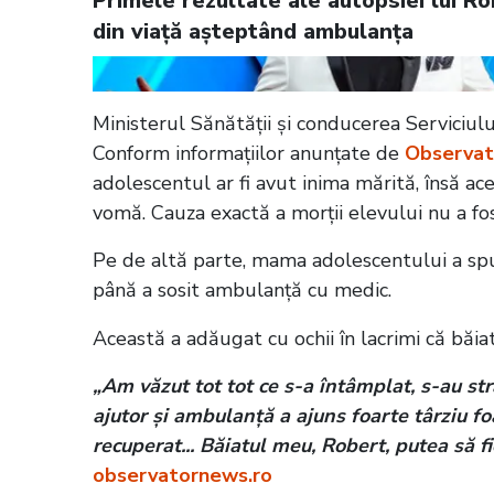
Primele rezultate ale autopsiei lui Ro
din viață aşteptând ambulanţa
Ministerul Sănătății și conducerea Serviciu
Conform informațiilor anunțate de
Observat
adolescentul ar fi avut inima mărită, însă ace
vomă. Cauza exactă a morţii elevului nu a fost
Pe de altă parte, mama adolescentului a spus
până a sosit ambulanță cu medic.
Această a adăugat cu ochii în lacrimi că băia
„Am văzut tot tot ce s-a întâmplat, s-au stră
ajutor și ambulanță a ajuns foarte târziu fo
recuperat... Băiatul meu, Robert, putea să f
observatornews.ro