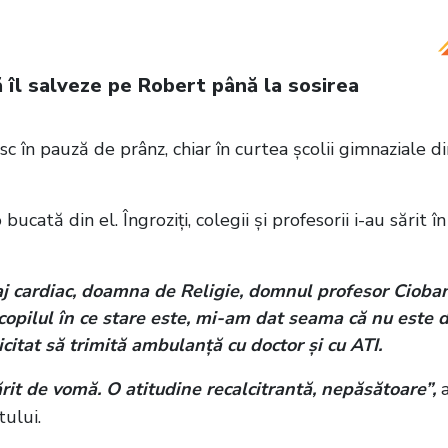
ă îl salveze pe Robert până la sosirea
sc în pauză de prânz, chiar în curtea școlii gimnaziale d
ucată din el. Îngroziţi, colegii şi profesorii i-au sărit în
aj cardiac, doamna de Religie, domnul profesor Cioba
 copilul în ce stare este, mi-am dat seama că nu este 
citat să trimită ambulanţă cu doctor şi cu ATI.
t de vomă. O atitudine recalcitrantă, nepăsătoare”,
tului.