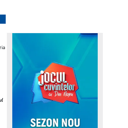
ria
ul