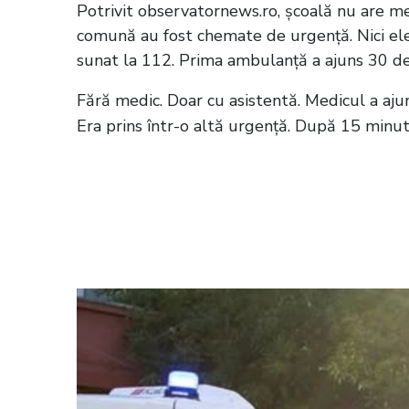
Potrivit observatornews.ro, școală nu are med
comună au fost chemate de urgenţă. Nici ele n
sunat la 112. Prima ambulanță a ajuns 30 de
Fără medic. Doar cu asistentă. Medicul a ajun
Era prins într-o altă urgență. După 15 minute
Citește și:
Incident dramatic în curtea
opta s-a stins din viață, după ce i s-
ore