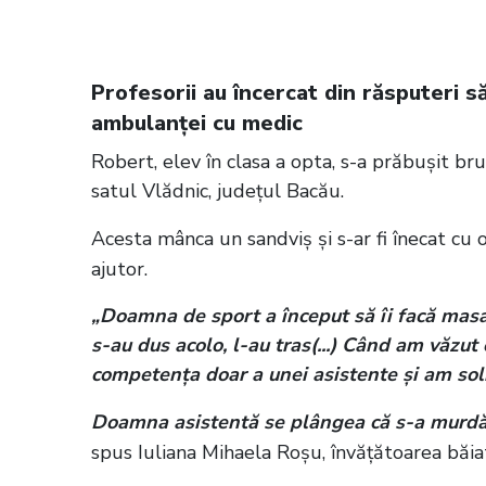
ore a ambulanței cu medic
Profesorii au încercat din răsputeri s
ambulanței cu medic
Robert, elev în clasa a opta, s-a prăbușit bru
satul Vlădnic, județul Bacău.
Acesta mânca un sandviș şi s-ar fi înecat cu o b
ajutor.
„Doamna de sport a început să îi facă mas
s-au dus acolo, l-au tras(...) Când am văzut
competenţa doar a unei asistente şi am soli
Doamna asistentă se plângea că s-a murdări
spus Iuliana Mihaela Roşu, învăţătoarea băia