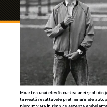
Moartea unui elev în curtea unei școli din 
la iveală rezultatele preliminare ale autops
pierdut viața în timp ce aștepta ambulanța