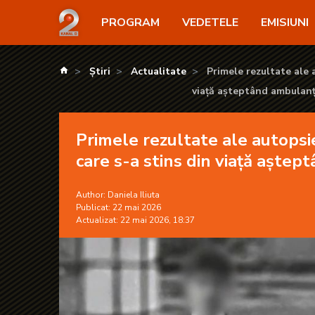
Primele rezultate ale autopsiei lui Robert, elevul 
PROGRAM
VEDETELE
EMISIUNI
kanald.ro
Știri
Actualitate
Primele rezultate ale a
viață aşteptând ambulan
Primele rezultate ale autopsie
care s-a stins din viață aşte
Author:
Daniela Iliuta
Publicat: 22 mai 2026
Actualizat: 22 mai 2026, 18:37