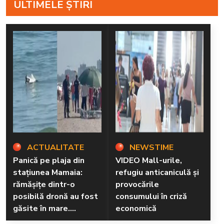
ULTIMELE ȘTIRI
ACTUALITATE
NEWSTIME
Panică pe plaja din
VIDEO Mall-urile,
stațiunea Mamaia:
refugiu anticaniculă și
rămăşiţe dintr-o
provocările
posibilă dronă au fost
consumului în criză
găsite în mare.
economică
Pompierii au izolat