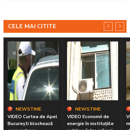
zona
CELE MAI CITITE
NEWSTIME
NEWSTIME
VIDEO Curtea de Apel
VIDEO Economii de
V
București blochează
energie în instituțiile
m