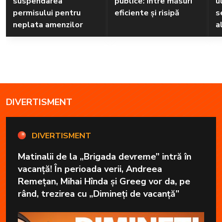
suspendarea
publice: între măsuri
u
permisului pentru
eficiente și risipă
s
neplata amenzilor
a
DIVERTISMENT
DIVERTISMENT
Matinalii de la „Brigada devreme” intră în
vacanță! În perioada verii, Andreea
Remețan, Mihai Hînda și Greeg vor da, pe
rând, trezirea cu „Dimineți de vacanță”