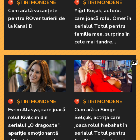
ȘTIRI MONDENE
ȘTIRI MONDENE
Cum arată vacanțele
Yiğit Koçak, actorul
pentru ROventurierii de
care joacă rolul Ömer în
la Kanal D
serialul Totul pentru
familia mea, surprins în
cele mai tandre
ipostaze! Ele sunt
marile sale iubiri
ȘTIRI MONDENE
ȘTIRI MONDENE
Evrim Alasya, care joacă
Cum arăta Simge
rolul Kivilcim din
Selçuk, actrița care
serialul „O dragoste”,
joacă rolul Nebahat în
apariție emoționantă
serialul Totul pentru