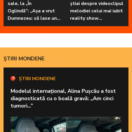
sale, la „În
știai despre videoclipul
Oglindă”: „Așa a vrut
melodiei celui mai iubit
Dumnezeu: să lase unul
reality show
în familie cu har, harul
matrimonial
de a cânta, să poată să
ofere familiei ceea ce-i
lipsește”
ȘTIRI MONDENE
ȘTIRI MONDENE
Modelul internațional, Alina Pușcău a fost
diagnosticată cu o boală gravă: „Am cinci
tumori...”