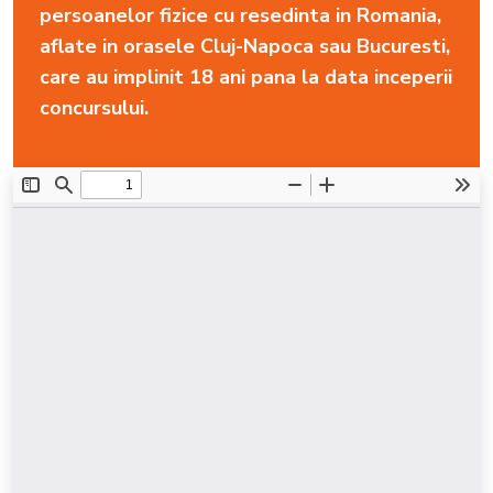
persoanelor fizice cu resedinta in Romania,
aflate in orasele Cluj-Napoca sau Bucuresti,
care au implinit 18 ani pana la data inceperii
concursului.