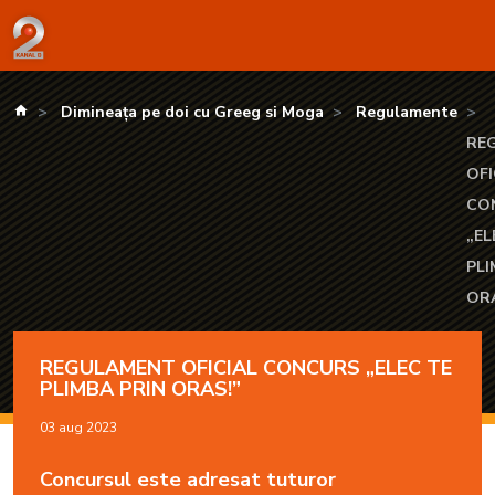
REGULAMENT OFICIAL CONCURS „ELEC TE PLIMBA PRIN
kanald.ro
Dimineaţa pe doi cu Greeg si Moga
Regulamente
RE
OFI
CO
„EL
PLI
ORA
REGULAMENT OFICIAL CONCURS „ELEC TE
PLIMBA PRIN ORAS!”
03 aug 2023
Concursul este adresat tuturor