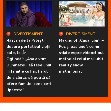
DIVERTISMENT
DIVERTISMENT
Răzvan de la Pitești,
Making of „Casa Iubirii –
despre portativul vieții
Foc și pasiune”: ce nu
sale, la „În
știai despre videoclipul
Oglindă”: „Așa a vrut
melodiei celui mai iubit
Dumnezeu: să lase unul
reality show
în familie cu har, harul
matrimonial
de a cânta, să poată să
ofere familiei ceea ce-i
lipsește”