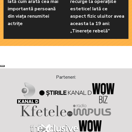
Iată cum arată cea mai
recurge la operațiile
importantă persoană
estetice! Iată ce
din viața renumitei
aspect fizic uluitor avea
actrițe
aceasta la 19 ani:
„Tinerețe rebelă”
Next
Previous
Parteneri: