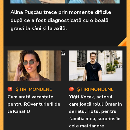
Alina Pușcău trece prin momente dificile
după ce a fost diagnosticată cu o boală
gravă la sâni și la axilă.
4
ȘTIRI MONDENE
ȘTIRI MONDENE
Cum arată vacanțele
Yiğit Koçak, actorul
pentru ROventurierii de
care joacă rolul Ömer în
la Kanal D
serialul Totul pentru
familia mea, surprins în
cele mai tandre