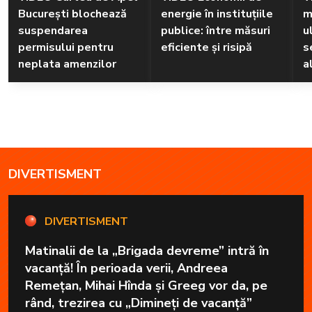
București blochează
energie în instituțiile
m
suspendarea
publice: între măsuri
u
permisului pentru
eficiente și risipă
s
neplata amenzilor
a
DIVERTISMENT
DIVERTISMENT
Matinalii de la „Brigada devreme” intră în
vacanță! În perioada verii, Andreea
Remețan, Mihai Hînda și Greeg vor da, pe
rând, trezirea cu „Dimineți de vacanță”