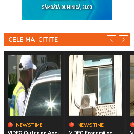
CELE MAI CITITE
NEWSTIME
NEWSTIME
VIDEO Curtea de Apel
VIDEO Economii de
V