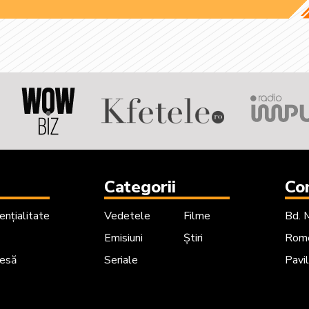
Categorii
Co
ențialitate
Vedetele
Filme
Bd. 
Emisiuni
Știri
Rome
resă
Seriale
Pavil