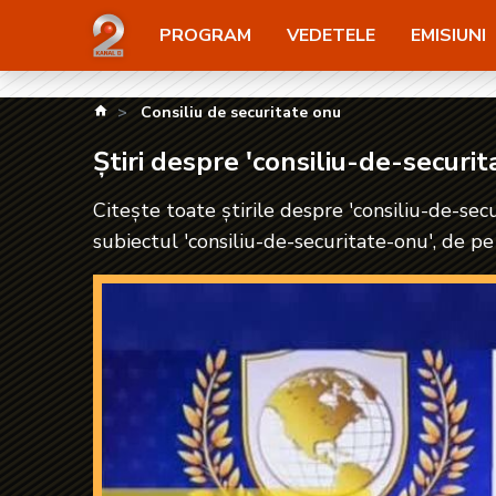
Știri despre 'consiliu-de-securitate-onu'| kanald2.ro
PROGRAM
VEDETELE
EMISIUNI
kanald.ro
Consiliu de securitate onu
Știri despre 'consiliu-de-securi
Citește toate știrile despre 'consiliu-de-secu
subiectul 'consiliu-de-securitate-onu', de pe