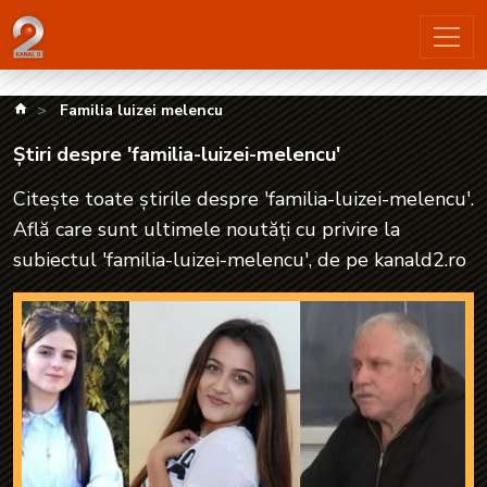
Știri despre 'familia-luizei-melencu'| kanald2.ro
kanald.ro
Familia luizei melencu
Știri despre 'familia-luizei-melencu'
Citește toate știrile despre 'familia-luizei-melencu'.
Află care sunt ultimele noutăți cu privire la
subiectul 'familia-luizei-melencu', de pe kanald2.ro