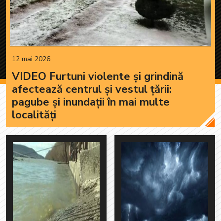
12 mai 2026
VIDEO Furtuni violente și grindină
afectează centrul și vestul țării:
pagube și inundații în mai multe
localități