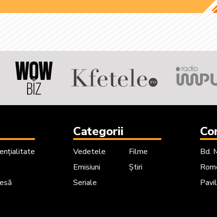
Categorii
Co
ențialitate
Vedetele
Filme
Bd. 
Emisiuni
Știri
Rome
resă
Seriale
Pavil