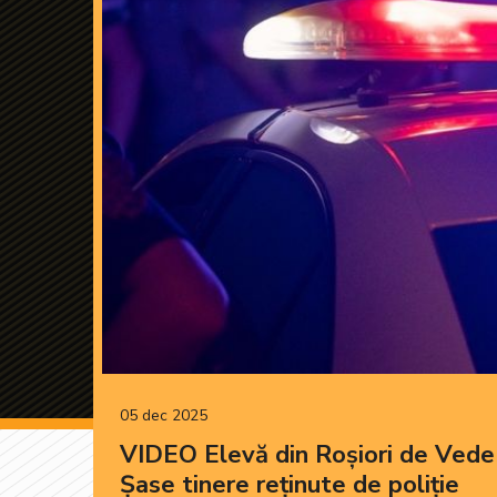
05 dec 2025
VIDEO Elevă din Roșiori de Vede 
Șase tinere reținute de poliție