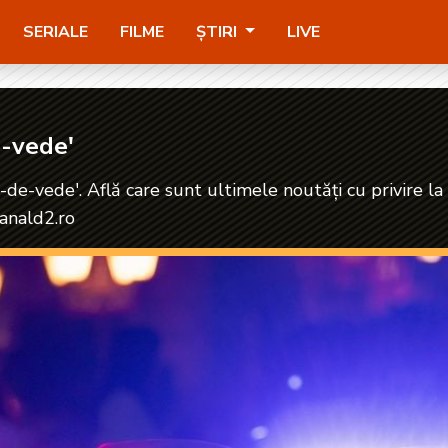
SERIALE
FILME
ȘTIRI
LIVE
e-vede'
ii-de-vede'. Află care sunt ultimele noutăți cu privire la
kanald2.ro