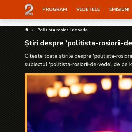
Știri despre 'politista-rosiorii-de-vede'| kanald2.ro
PROGRAM
VEDETELE
EMISIUNI
kanald.ro
Politista rosiorii de vede
Știri despre 'politista-rosiorii-d
Citește toate știrile despre 'politista-rosior
subiectul 'politista-rosiorii-de-vede', de pe 