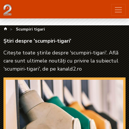
Știri despre 'scumpiri-tigari'| kanald2.ro
kanald.ro
Scumpiri tigari
Știri despre 'scumpiri-tigari'
Citește toate știrile despre 'scumpiri-tigari'. Află
care sunt ultimele noutăți cu privire la subiectul
'scumpiri-tigari', de pe kanald2.ro