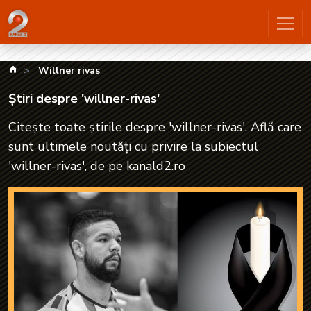
Știri despre 'willner-rivas'| kanald2.ro
kanald.ro
Willner rivas
Știri despre 'willner-rivas'
Citește toate știrile despre 'willner-rivas'. Află care
sunt ultimele noutăți cu privire la subiectul
'willner-rivas', de pe kanald2.ro