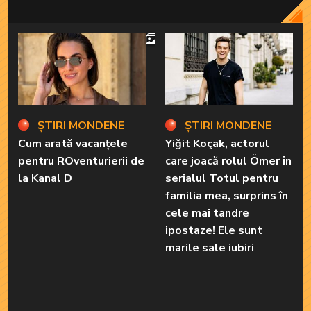
4
ȘTIRI MONDENE
ȘTIRI MONDENE
Cum arată vacanțele
Yiğit Koçak, actorul
pentru ROventurierii de
care joacă rolul Ömer în
la Kanal D
serialul Totul pentru
familia mea, surprins în
cele mai tandre
ipostaze! Ele sunt
marile sale iubiri