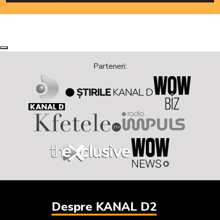
Next
Previous
Parteneri:
Despre KANAL D2