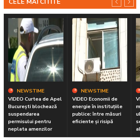
CELE MAI CITITE
NEWSTIME
NEWSTIME
VIDEO Curtea de Apel
VIDEO Economii de
V
București blochează
energie în instituțiile
m
suspendarea
publice: între măsuri
u
permisului pentru
eficiente și risipă
s
neplata amenzilor
a