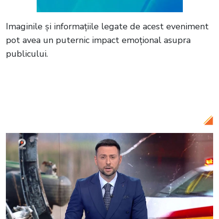
Imaginile și informațiile legate de acest eveniment
pot avea un puternic impact emoțional asupra
publicului.
Citește și:
VIDEO O coliziune între două
avioane a avut loc în Franța. Cei doi piloți
au reușit să se catapulteze