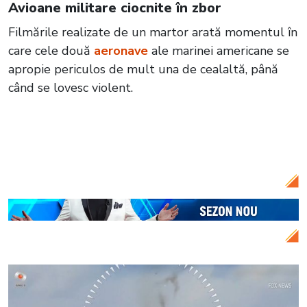
Avioane militare ciocnite în zbor
Filmările realizate de un martor arată momentul în
care cele două
aeronave
ale marinei americane se
apropie periculos de mult una de cealaltă, până
când se lovesc violent.
Citește și:
VIDEO Tragedie aviatică
evitată la secundă. Două avioane au fost
la un pas de coliziune