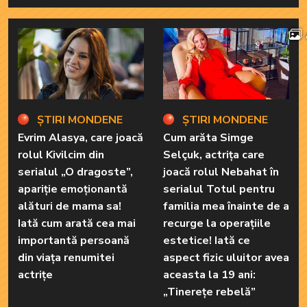
ȘTIRI MONDENE
ȘTIRI MONDENE
Evrim Alasya, care joacă
Cum arăta Simge
rolul Kivilcim din
Selçuk, actrița care
serialul „O dragoste”,
joacă rolul Nebahat în
apariție emoționantă
serialul Totul pentru
alături de mama sa!
familia mea înainte de a
Iată cum arată cea mai
recurge la operațiile
importantă persoană
estetice! Iată ce
din viața renumitei
aspect fizic uluitor avea
actrițe
aceasta la 19 ani:
„Tinerețe rebelă”