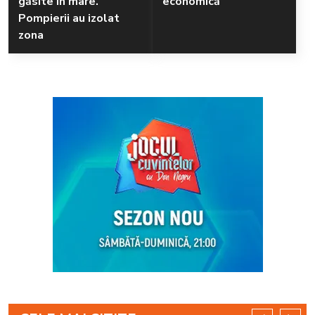
găsite în mare.
economică
Pompierii au izolat
zona