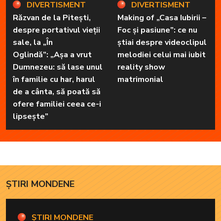
DIVERTISMENT
DIVERTISMENT
Răzvan de la Pitești,
Making of „Casa Iubirii –
despre portativul vieții
Foc și pasiune”: ce nu
sale, la „În
știai despre videoclipul
Oglindă”: „Așa a vrut
melodiei celui mai iubit
Dumnezeu: să lase unul
reality show
în familie cu har, harul
matrimonial
de a cânta, să poată să
ofere familiei ceea ce-i
lipsește”
ȘTIRI MONDENE
ȘTIRI MONDENE