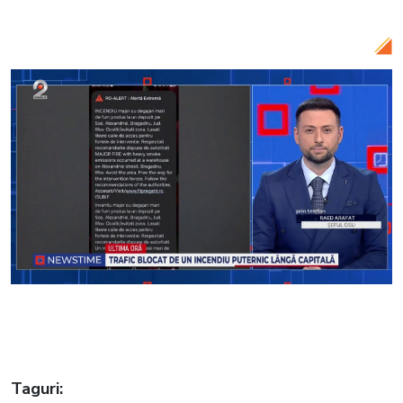
dificil pentru pompieri și suspiciuni privind
cauza focului
Taguri: