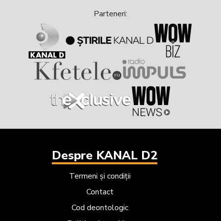
Next
Previous
Parteneri:
Despre KANAL D2
Termeni și condiții
Contact
Cod deontologic