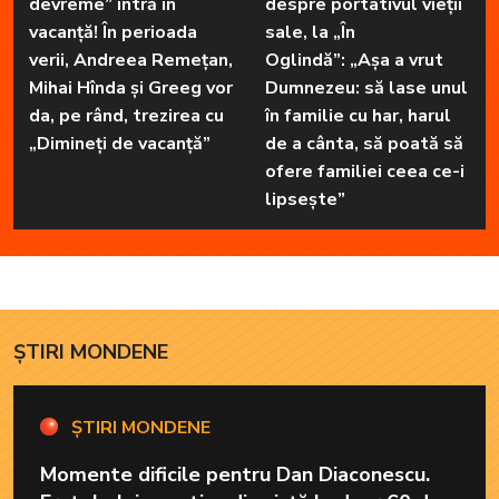
devreme” intră în
despre portativul vieții
vacanță! În perioada
sale, la „În
verii, Andreea Remețan,
Oglindă”: „Așa a vrut
Mihai Hînda și Greeg vor
Dumnezeu: să lase unul
da, pe rând, trezirea cu
în familie cu har, harul
„Dimineți de vacanță”
de a cânta, să poată să
ofere familiei ceea ce-i
lipsește”
ȘTIRI MONDENE
ȘTIRI MONDENE
Momente dificile pentru Dan Diaconescu.