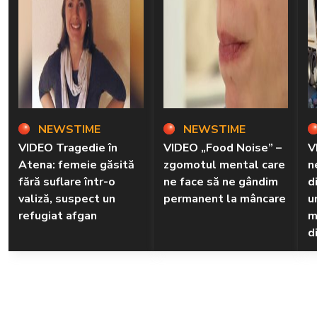
NEWSTIME
NEWSTIME
VIDEO Tragedie în
VIDEO „Food Noise” –
V
Atena: femeie găsită
zgomotul mental care
n
fără suflare într-o
ne face să ne gândim
d
valiză, suspect un
permanent la mâncare
u
refugiat afgan
m
d