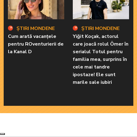
ȘTIRI MONDENE
ȘTIRI MONDENE
Cum arată vacanțele
Yiğit Koçak, actorul
pentru ROventurierii de
care joacă rolul Ömer în
la Kanal D
serialul Totul pentru
familia mea, surprins în
cele mai tandre
ipostaze! Ele sunt
marile sale iubiri