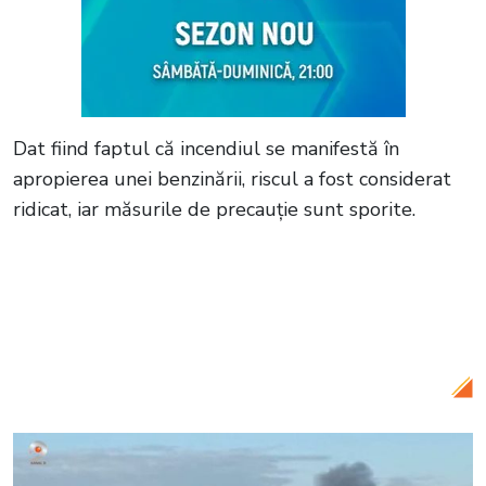
Dat fiind faptul că incendiul se manifestă în
apropierea unei benzinării, riscul a fost considerat
ridicat, iar măsurile de precauție sunt sporite.
Citește și:
Deflagraţie puternică la o hală
din Târgoviște: peste 40 de persoane au
ieșit din clădire, iar un angajat a suferit
arsuri