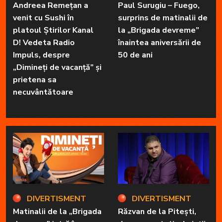
Andreea Remețan a
Paul Surugiu – Fuego,
venit cu Sushi în
surprins de matinalii de
platoul Știrilor Kanal
la „Brigada devreme”
D! Vedeta Radio
înaintea aniversării de
Impuls, despre
50 de ani
„Dimineți de vacanță” și
prietena sa
necuvântătoare
DIVERTISMENT
DIVERTISMENT
Matinalii de la „Brigada
Răzvan de la Pitești,