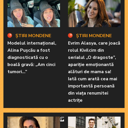
ȘTIRI MONDENE
ȘTIRI MONDENE
Modelul internațional,
Evrim Alasya, care joacă
Alina Pușcău a fost
rolul Kivilcim din
diagnosticată cu o
serialul „O dragoste”,
boală gravă: „Am cinci
apariție emoționantă
tumori...”
alături de mama sa!
Iată cum arată cea mai
importantă persoană
din viața renumitei
actrițe
4