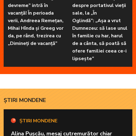
devreme” intră în
despre portativul vieții
vacanță! În perioada
sale, la „În
verii, Andreea Remețan,
Oglindă”: „Așa a vrut
Mihai Hînda și Greeg vor
Dumnezeu: să lase unul
da, pe rând, trezirea cu
în familie cu har, harul
„Dimineți de vacanță”
de a cânta, să poată să
ofere familiei ceea ce-i
lipsește”
ȘTIRI MONDENE
ȘTIRI MONDENE
Alina Pușcău, mesaj cutremurător chiar