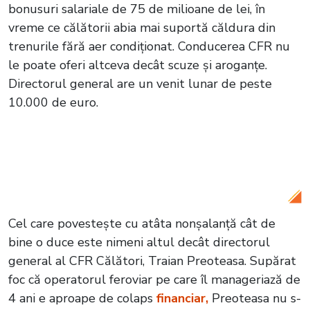
bonusuri salariale de 75 de milioane de lei, în
vreme ce călătorii abia mai suportă căldura din
trenurile fără aer condiționat. Conducerea CFR nu
le poate oferi altceva decât scuze și aroganțe.
Directorul general are un venit lunar de peste
10.000 de euro.
Citește și:
VIDEO Noua schemă de furat
telefoane mobile. Hoții au inventat o
nouă metodă
Cel care povestește cu atâta nonșalanță cât de
bine o duce este nimeni altul decât directorul
general al CFR Călători, Traian Preoteasa. Supărat
foc că operatorul feroviar pe care îl manageriază de
4 ani e aproape de colaps
financiar,
Preoteasa nu s-