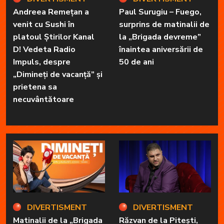
Andreea Remețan a
Paul Surugiu – Fuego,
venit cu Sushi în
surprins de matinalii de
platoul Știrilor Kanal
la „Brigada devreme”
D! Vedeta Radio
înaintea aniversării de
Impuls, despre
50 de ani
„Dimineți de vacanță” și
prietena sa
necuvântătoare
DIVERTISMENT
DIVERTISMENT
Matinalii de la „Brigada
Răzvan de la Pitești,