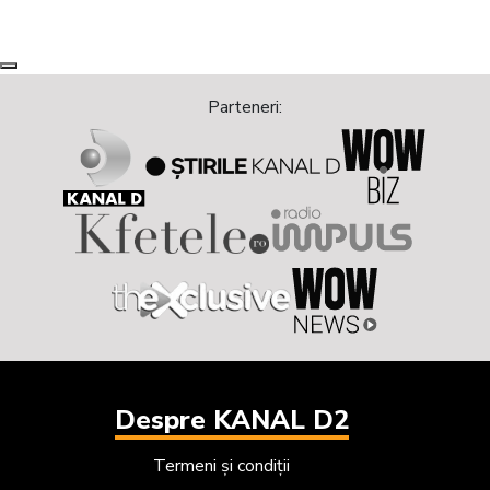
Next
Previous
Parteneri:
Despre KANAL D2
Termeni și condiții