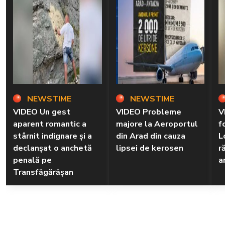
NEWSTIME
NEWSTIME
VIDEO Un gest
VIDEO Probleme
V
aparent romantic a
majore la Aeroportul
f
stârnit indignare și a
din Arad din cauza
L
declanșat o anchetă
lipsei de kerosen
r
penală pe
a
Transfăgărășan