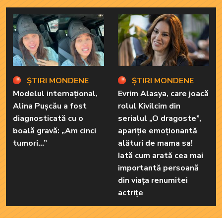
ȘTIRI MONDENE
ȘTIRI MONDENE
Modelul internațional,
Evrim Alasya, care joacă
Alina Pușcău a fost
rolul Kivilcim din
diagnosticată cu o
serialul „O dragoste”,
boală gravă: „Am cinci
apariție emoționantă
tumori...”
alături de mama sa!
Iată cum arată cea mai
importantă persoană
din viața renumitei
actrițe