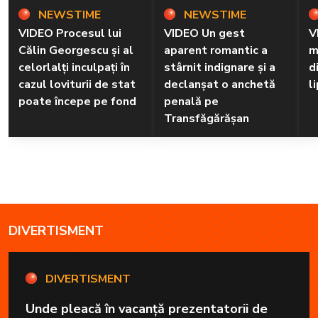
NEWSTIME
NEWSTIME
VIDEO Procesul lui
VIDEO Un gest
V
Călin Georgescu și al
aparent romantic a
m
celorlalți inculpați în
stârnit indignare și a
d
cazul loviturii de stat
declanșat o anchetă
l
poate începe pe fond
penală pe
Transfăgărășan
DIVERTISMENT
DIVERTISMENT
Unde pleacă în vacanță prezentatorii de