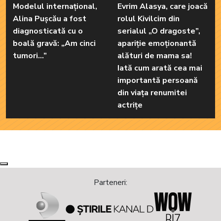
Modelul internațional,
Evrim Alasya, care joacă
Alina Pușcău a fost
rolul Kivilcim din
diagnosticată cu o
serialul „O dragoste”,
boală gravă: „Am cinci
apariție emoționantă
tumori...”
alături de mama sa!
Iată cum arată cea mai
importantă persoană
din viața renumitei
actrițe
Next
Previous
Parteneri: