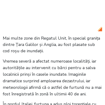
Citește și:
VIDEO Marele Muzeu
Egiptean, asaltat de vizitatori. Peste
20.000 de persoane zilnic la doar două
săptămâni de la deschidere
Mai multe zone din Regatul Unit, în special granița
dintre Țara Galilor și Anglia, au fost plasate sub
cod roșu de inundații.
Vremea severă a afectat numeroase localități, iar
autoritățile au intervenit cu bărci pentru a salva
localnicii prinși în casele inundate. Imaginile
dramatice surprind amploarea dezastrului, iar
meteorologii afirmă că o astfel de furtună nu a mai
fost înregistrată în zonă în ultimii 40 de ani.
În nordul Italiei, furtuna a adus ploi torențiale cu