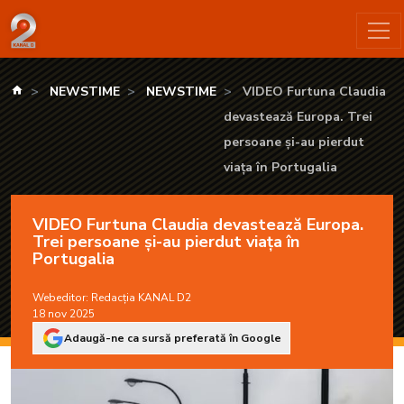
VIDEO Furtuna Claudia devastează Europa. Trei persoane și-au
kanald.ro
NEWSTIME
NEWSTIME
VIDEO Furtuna Claudia
devastează Europa. Trei
persoane și-au pierdut
viața în Portugalia
VIDEO Furtuna Claudia devastează Europa.
Trei persoane și-au pierdut viața în
Portugalia
Webeditor:
Redacția KANAL D2
18 nov 2025
Adaugă-ne ca sursă preferată în Google