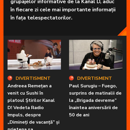
grupajelor informative de la Kanal D, aduc
în fiecare zi cele mai importante informații
în fața telespectatorilor.
DIVERTISMENT
DIVERTISMENT
Andreea Remețan a
Paul Surugiu – Fuego,
venit cu Sushi în
surprins de matinalii de
platoul Știrilor Kanal
la „Brigada devreme”
D! Vedeta Radio
înaintea aniversării de
Impuls, despre
50 de ani
„Dimineți de vacanță” și
prietena sa