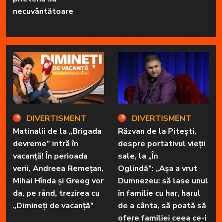
necuvântătoare
DIVERTISMENT
DIVERTISMENT
Matinalii de la „Brigada
Răzvan de la Pitești,
devreme” intră în
despre portativul vieții
vacanță! În perioada
sale, la „În
verii, Andreea Remețan,
Oglindă”: „Așa a vrut
Mihai Hînda și Greeg vor
Dumnezeu: să lase unul
da, pe rând, trezirea cu
în familie cu har, harul
„Dimineți de vacanță”
de a cânta, să poată să
ofere familiei ceea ce-i