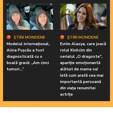
ȘTIRI MONDENE
ȘTIRI MONDENE
Modelul internațional,
Evrim Alasya, care joacă
Alina Pușcău a fost
rolul Kivilcim din
diagnosticată cu o
serialul „O dragoste”,
boală gravă: „Am cinci
apariție emoționantă
tumori...”
alături de mama sa!
Iată cum arată cea mai
importantă persoană
din viața renumitei
actrițe