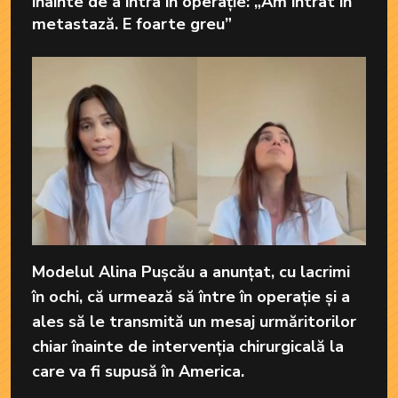
înainte de a intra în operație: „Am intrat în
metastază. E foarte greu”
Modelul Alina Pușcău a anunțat, cu lacrimi
în ochi, că urmează să între în operație și a
ales să le transmită un mesaj urmăritorilor
chiar înainte de intervenția chirurgicală la
care va fi supusă în America.