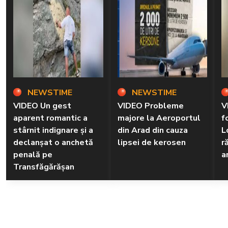
NEWSTIME
NEWSTIME
VIDEO Un gest
VIDEO Probleme
V
aparent romantic a
majore la Aeroportul
f
stârnit indignare și a
din Arad din cauza
L
declanșat o anchetă
lipsei de kerosen
r
penală pe
a
Transfăgărășan