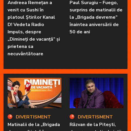
Andreea Remețan a
Paul Surugiu – Fuego,
venit cu Sushi în
surprins de matinalii de
platoul Știrilor Kanal
la „Brigada devreme”
D! Vedeta Radio
înaintea aniversării de
Impuls, despre
50 de ani
„Dimineți de vacanță” și
prietena sa
necuvântătoare
DIVERTISMENT
DIVERTISMENT
Matinalii de la „Brigada
Răzvan de la Pitești,