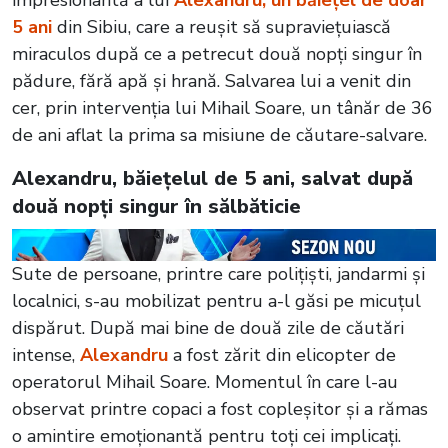
5 ani
din Sibiu, care a reușit să supraviețuiască
miraculos după ce a petrecut două nopți singur în
pădure, fără apă și hrană. Salvarea lui a venit din
cer, prin intervenția lui Mihail Soare, un tânăr de 36
de ani aflat la prima sa misiune de căutare-salvare.
Alexandru, băiețelul de 5 ani, salvat după
două nopți singur în sălbăticie
Sute de persoane, printre care polițiști, jandarmi și
localnici, s-au mobilizat pentru a-l găsi pe micuțul
dispărut. După mai bine de două zile de căutări
intense,
Alexandru
a fost zărit din elicopter de
operatorul Mihail Soare. Momentul în care l-au
observat printre copaci a fost copleșitor și a rămas
o amintire emoționantă pentru toți cei implicați.