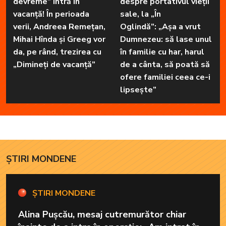
devreme” intră în
despre portativul vieții
vacanță! În perioada
sale, la „În
verii, Andreea Remețan,
Oglindă”: „Așa a vrut
Mihai Hînda și Greeg vor
Dumnezeu: să lase unul
da, pe rând, trezirea cu
în familie cu har, harul
„Dimineți de vacanță”
de a cânta, să poată să
ofere familiei ceea ce-i
lipsește”
ȘTIRI MONDENE
ȘTIRI MONDENE
Alina Pușcău, mesaj cutremurător chiar