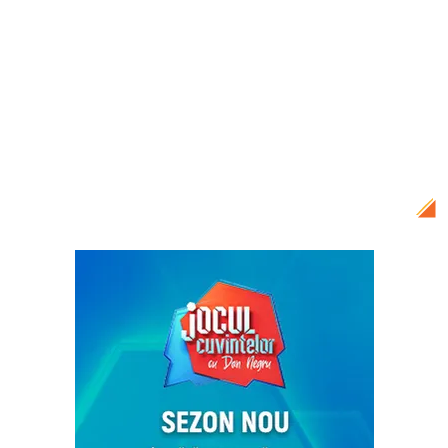
Citește și:
Primele informații despre
starea de sănătate a micuțului
Alexandru, după evaluarea făcută de
medici: „Are mai multe mușcături de
căpușă, dar temperatura corpului este
normală”