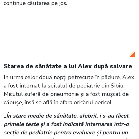
continue căutarea pe jos.
Citește și:
Alexandru, băiețelul de 5 ani
căutat de trei zile în Sibiu, a fost găsit în
viață. Copilul dispăruse luni seară de
lângă tatăl lui
Starea de sănătate a lui Alex după salvare
În urma celor două nopți petrecute în pădure, Alex
a fost internat la spitalul de pediatrie din Sibiu.
Micuțul suferă de pneumonie și a fost mușcat de
căpușe, însă se află în afara oricărui pericol.
„În stare medie de sănătate, afebril, i s-au făcut
primele teste și a fost indicată internarea într-o
secție de pediatrie pentru evaluare și pentru un