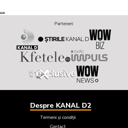
Next
Previous
Parteneri:
Despre KANAL D2
Termeni și condiții
Contact