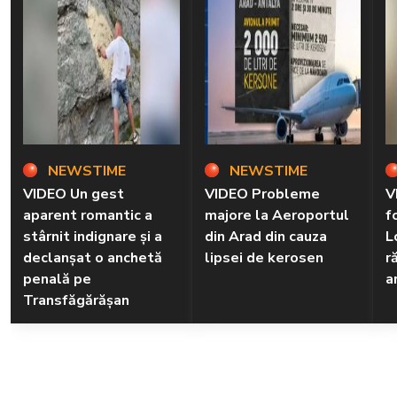
NEWSTIME
NEWSTIME
VIDEO Un gest
VIDEO Probleme
V
aparent romantic a
majore la Aeroportul
f
stârnit indignare și a
din Arad din cauza
L
declanșat o anchetă
lipsei de kerosen
r
penală pe
a
Transfăgărășan