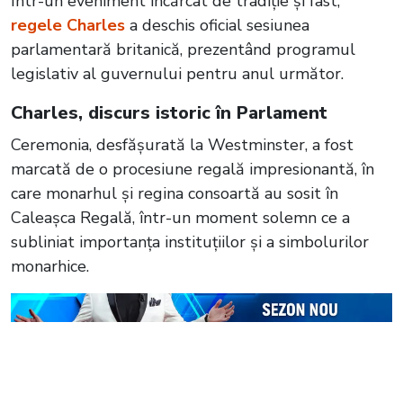
Într-un eveniment încărcat de tradiție și fast,
regele Charles
a deschis oficial sesiunea
parlamentară britanică, prezentând programul
legislativ al guvernului pentru anul următor.
Charles, discurs istoric în Parlament
Ceremonia, desfășurată la Westminster, a fost
marcată de o procesiune regală impresionantă, în
care monarhul și regina consoartă au sosit în
Caleașca Regală, într-un moment solemn ce a
subliniat importanța instituțiilor și a simbolurilor
monarhice.
Citește și:
VIDEO Regele Charles
cucerește Congresul American cu umor