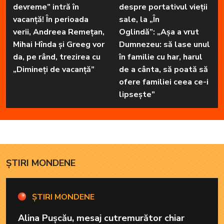
devreme” intră în
despre portativul vieții
vacanță! În perioada
sale, la „În
verii, Andreea Remețan,
Oglindă”: „Așa a vrut
Mihai Hînda și Greeg vor
Dumnezeu: să lase unul
da, pe rând, trezirea cu
în familie cu har, harul
„Dimineți de vacanță”
de a cânta, să poată să
ofere familiei ceea ce-i
lipsește”
ȘTIRI MONDENE
ȘTIRI MONDENE
Alina Pușcău, mesaj cutremurător chiar