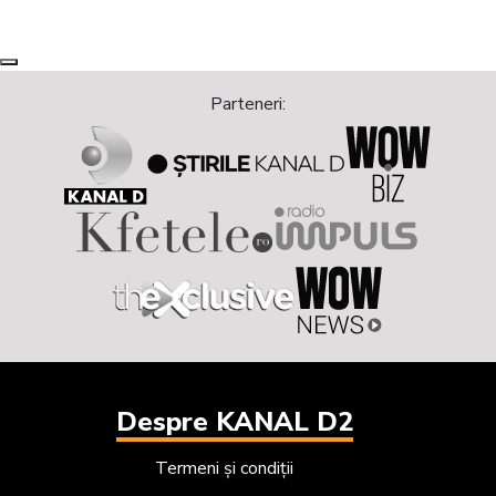
Next
Previous
Parteneri:
Despre KANAL D2
Termeni și condiții