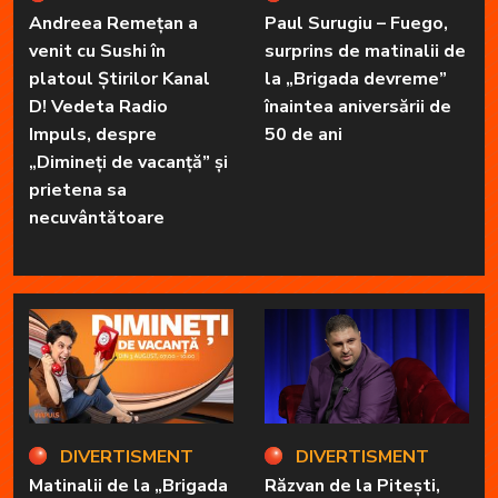
Andreea Remețan a
Paul Surugiu – Fuego,
venit cu Sushi în
surprins de matinalii de
platoul Știrilor Kanal
la „Brigada devreme”
D! Vedeta Radio
înaintea aniversării de
Impuls, despre
50 de ani
„Dimineți de vacanță” și
prietena sa
necuvântătoare
DIVERTISMENT
DIVERTISMENT
Matinalii de la „Brigada
Răzvan de la Pitești,