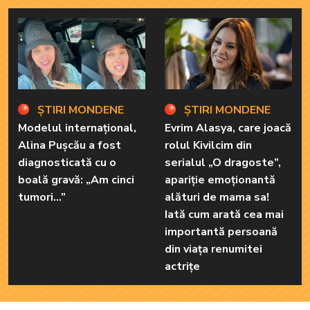
ȘTIRI MONDENE
ȘTIRI MONDENE
Modelul internațional,
Evrim Alasya, care joacă
Alina Pușcău a fost
rolul Kivilcim din
diagnosticată cu o
serialul „O dragoste”,
boală gravă: „Am cinci
apariție emoționantă
tumori...”
alături de mama sa!
Iată cum arată cea mai
importantă persoană
din viața renumitei
actrițe