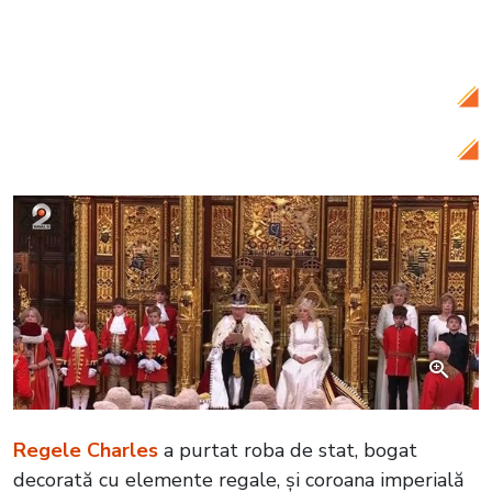
britanic și mesaje puternice, în timp ce
Donald Trump marchează o premieră
istorică
Regele Charles
a purtat roba de stat, bogat
decorată cu elemente regale, și coroana imperială