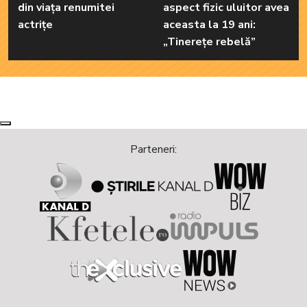
din viața renumitei
aspect fizic uluitor avea
actrițe
aceasta la 19 ani:
„Tinerețe rebelă”
Next
Previous
Parteneri: