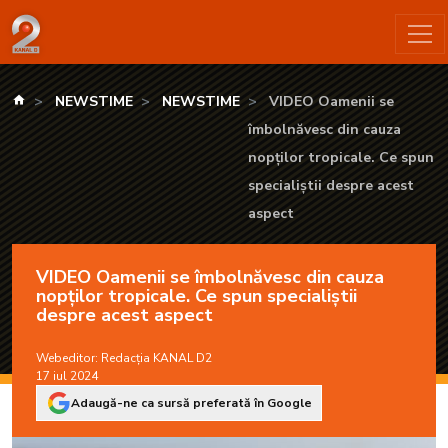
VIDEO Oamenii se îmbolnăvesc din cauza nopților tropicale. C
kanald.ro
NEWSTIME
NEWSTIME
VIDEO Oamenii se
îmbolnăvesc din cauza
nopților tropicale. Ce spun
specialiștii despre acest
aspect
VIDEO Oamenii se îmbolnăvesc din cauza
nopților tropicale. Ce spun specialiștii
despre acest aspect
Webeditor:
Redacția KANAL D2
17 iul 2024
Adaugă-ne ca sursă preferată în Google