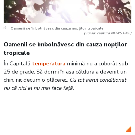
Oamenii se îmbolnăvesc din cauza nopților tropicale
[Sursa: captura NEWSTIME]
Oamenii se îmbolnăvesc din cauza nopților
tropicale
În Capitală
temperatura
minimă nu a coborât sub
25 de grade. Să dormi în așa căldura a devenit un
chin, nicidecum o plăcere:„
Cu tot aerul condiționat
nu că nici el nu mai face față.”
Citește și:
VIDEO Teoriile conspiraționale
bat realitatea! Mulți nu cred în
temperaturile record din ultimele zile