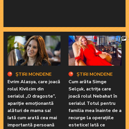
ȘTIRI MONDENE
ȘTIRI MONDENE
Evrim Alasya, care joacă
Cum arăta Simge
rolul Kivilcim din
Selçuk, actrița care
serialul „O dragoste”,
joacă rolul Nebahat în
apariție emoționantă
serialul Totul pentru
alături de mama sa!
familia mea înainte de a
Iată cum arată cea mai
recurge la operațiile
importantă persoană
estetice! Iată ce