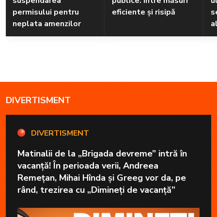
suspendarea
publice: între măsuri
u
permisului pentru
eficiente și risipă
s
neplata amenzilor
a
DIVERTISMENT
DIVERTISMENT
Matinalii de la „Brigada devreme” intră în
vacanță! În perioada verii, Andreea
Remețan, Mihai Hînda și Greeg vor da, pe
rând, trezirea cu „Dimineți de vacanță”