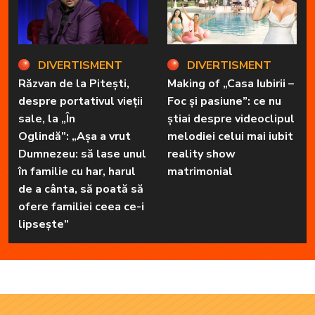
DIVERTISMENT
DIVERTISMENT
Răzvan de la Pitești,
Making of „Casa Iubirii –
despre portativul vieții
Foc și pasiune”: ce nu
sale, la „În
știai despre videoclipul
Oglindă”: „Așa a vrut
melodiei celui mai iubit
Dumnezeu: să lase unul
reality show
în familie cu har, harul
matrimonial
de a cânta, să poată să
ofere familiei ceea ce-i
lipsește”