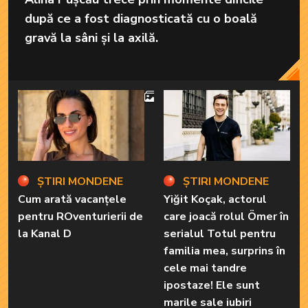
după ce a fost diagnosticată cu o boală
gravă la sâni și la axilă.
4
ȘTIRI MONDENE
ȘTIRI MONDENE
Cum arată vacanțele
Yiğit Koçak, actorul
pentru ROventurierii de
care joacă rolul Ömer în
la Kanal D
serialul Totul pentru
familia mea, surprins în
cele mai tandre
ipostaze! Ele sunt
marile sale iubiri