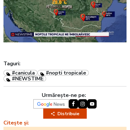
Taguri:
#canicula
#nopti tropicale
#NEWSTIME
Urmărește-ne pe:
Distribuie
Citește și: