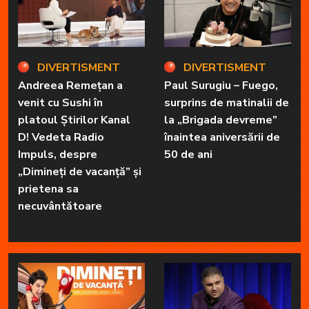
DIVERTISMENT
DIVERTISMENT
Andreea Remețan a
Paul Surugiu – Fuego,
venit cu Sushi în
surprins de matinalii de
platoul Știrilor Kanal
la „Brigada devreme”
D! Vedeta Radio
înaintea aniversării de
Impuls, despre
50 de ani
„Dimineți de vacanță” și
prietena sa
necuvântătoare