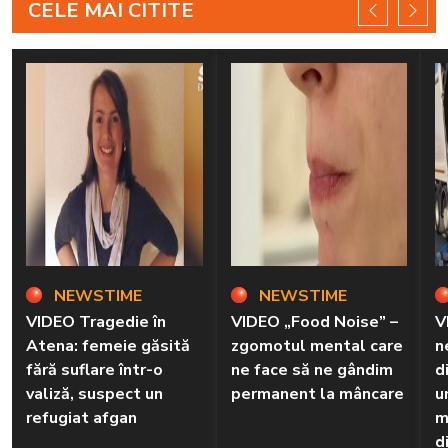
CELE MAI CITITE
NEWSTIME
NEWSTIME
VIDEO Tragedie în
VIDEO „Food Noise” –
V
Atena: femeie găsită
zgomotul mental care
n
fără suflare într-o
ne face să ne gândim
d
valiză, suspect un
permanent la mâncare
u
refugiat afgan
m
d