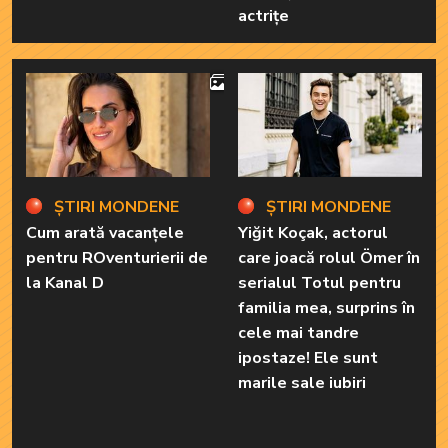
actrițe
4
ȘTIRI MONDENE
ȘTIRI MONDENE
Cum arată vacanțele
Yiğit Koçak, actorul
pentru ROventurierii de
care joacă rolul Ömer în
la Kanal D
serialul Totul pentru
familia mea, surprins în
cele mai tandre
ipostaze! Ele sunt
marile sale iubiri