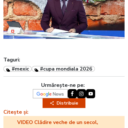
Taguri:
#mexic
#cupa mondiala 2026
Urmărește-ne pe:
Distribuie
Citește și:
VIDEO Clădire veche de un secol,