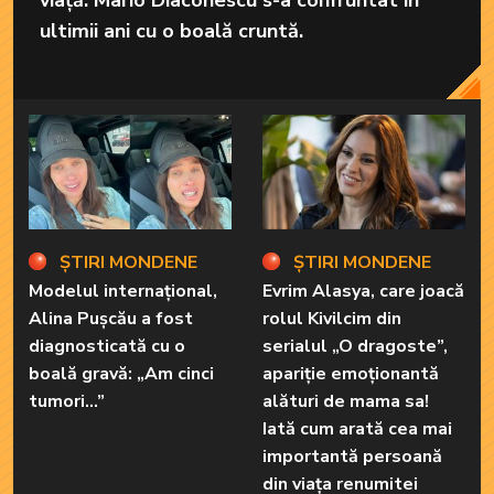
viață. Mario Diaconescu s-a confruntat în
ultimii ani cu o boală cruntă.
ȘTIRI MONDENE
ȘTIRI MONDENE
Modelul internațional,
Evrim Alasya, care joacă
Alina Pușcău a fost
rolul Kivilcim din
diagnosticată cu o
serialul „O dragoste”,
boală gravă: „Am cinci
apariție emoționantă
tumori...”
alături de mama sa!
Iată cum arată cea mai
importantă persoană
din viața renumitei