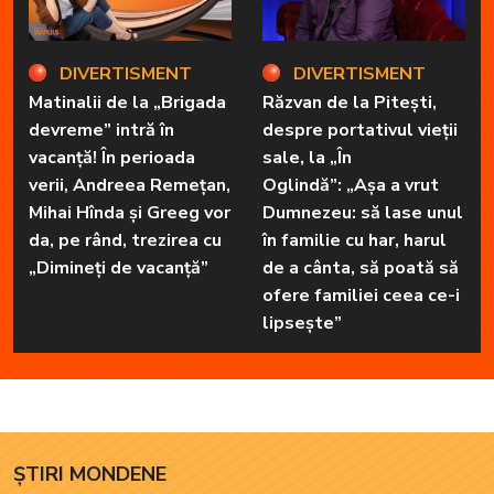
DIVERTISMENT
DIVERTISMENT
Matinalii de la „Brigada
Răzvan de la Pitești,
devreme” intră în
despre portativul vieții
vacanță! În perioada
sale, la „În
verii, Andreea Remețan,
Oglindă”: „Așa a vrut
Mihai Hînda și Greeg vor
Dumnezeu: să lase unul
da, pe rând, trezirea cu
în familie cu har, harul
„Dimineți de vacanță”
de a cânta, să poată să
ofere familiei ceea ce-i
lipsește”
ȘTIRI MONDENE