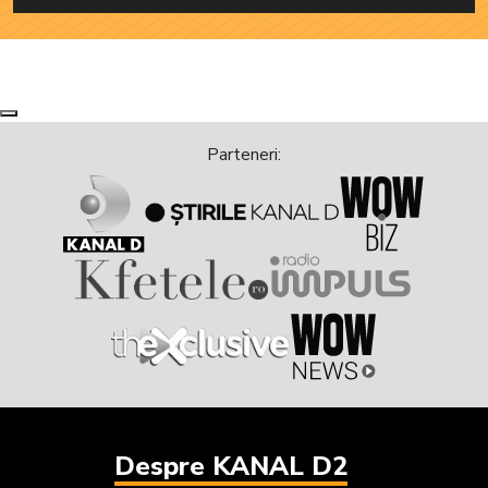
Next
Previous
Parteneri:
Despre KANAL D2