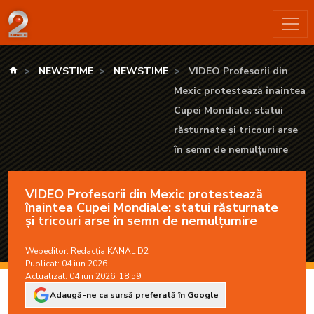
VIDEO Profesorii din Mexic protestează înaintea Cupei Mondial
kanald.ro
NEWSTIME
NEWSTIME
VIDEO Profesorii din
Mexic protestează înaintea
Cupei Mondiale: statui
răsturnate și tricouri arse
în semn de nemulțumire
VIDEO Profesorii din Mexic protestează
înaintea Cupei Mondiale: statui răsturnate
și tricouri arse în semn de nemulțumire
Webeditor:
Redacția KANAL D2
Publicat: 04 iun 2026
Actualizat: 04 iun 2026, 18:59
Adaugă-ne ca sursă preferată în Google