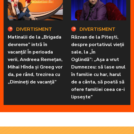
DIVERTISMENT
DIVERTISMENT
Matinalii de la „Brigada
Răzvan de la Pitești,
devreme” intră în
despre portativul vieții
vacanță! În perioada
sale, la „În
verii, Andreea Remețan,
Oglindă”: „Așa a vrut
Mihai Hînda și Greeg vor
Dumnezeu: să lase unul
da, pe rând, trezirea cu
în familie cu har, harul
„Dimineți de vacanță”
de a cânta, să poată să
ofere familiei ceea ce-i
lipsește”