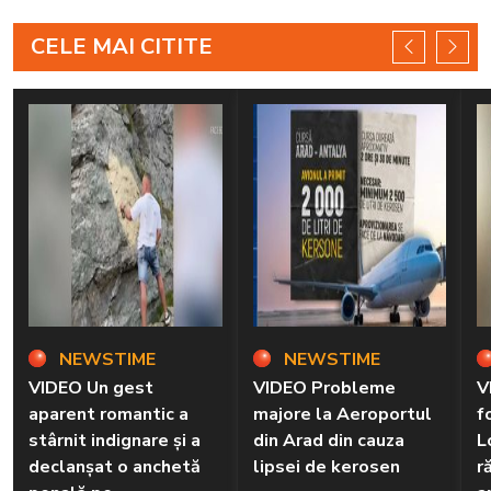
CELE MAI CITITE
NEWSTIME
NEWSTIME
VIDEO Un gest
VIDEO Probleme
V
aparent romantic a
majore la Aeroportul
f
stârnit indignare și a
din Arad din cauza
L
declanșat o anchetă
lipsei de kerosen
r