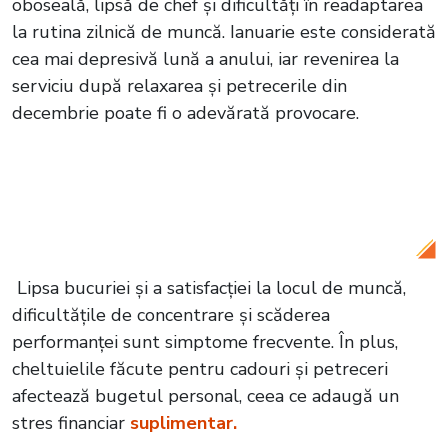
oboseală, lipsă de chef și dificultăți în readaptarea
la rutina zilnică de muncă. Ianuarie este considerată
cea mai depresivă lună a anului, iar revenirea la
serviciu după relaxarea și petrecerile din
decembrie poate fi o adevărată provocare.
Citește și:
VIDEO Bucureștiul în ger. Mii
de blocuri fără apă caldă și căldură,
locatarii îndură frigul în propriile case
Lipsa bucuriei și a satisfacției la locul de muncă,
dificultățile de concentrare și scăderea
performanței sunt simptome frecvente. În plus,
cheltuielile făcute pentru cadouri și petreceri
afectează bugetul personal, ceea ce adaugă un
stres financiar
suplimentar.