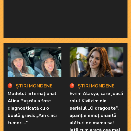
ȘTIRI MONDENE
ȘTIRI MONDENE
Modelul internațional,
Evrim Alasya, care joacă
Alina Pușcău a fost
rolul Kivilcim din
diagnosticată cu o
serialul „O dragoste”,
boală gravă: „Am cinci
apariție emoționantă
tumori...”
alături de mama sa!
Iată cum arată cea mai