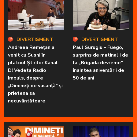
DIVERTISMENT
DIVERTISMENT
Andreea Remețan a
Paul Surugiu – Fuego,
venit cu Sushi în
surprins de matinalii de
platoul Știrilor Kanal
la „Brigada devreme”
D! Vedeta Radio
înaintea aniversării de
Impuls, despre
50 de ani
„Dimineți de vacanță” și
prietena sa
necuvântătoare