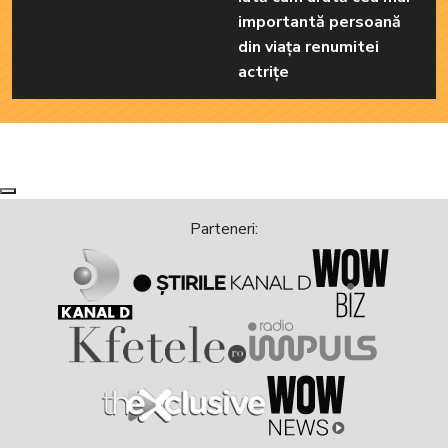
importantă persoană
din viața renumitei
actrițe
Next
Previous
Parteneri: