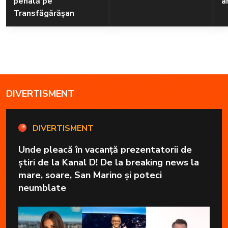
penală pe
a
Transfăgărășan
DIVERTISMENT
DIVERTISMENT
Unde pleacă în vacanță prezentatorii de
știri de la Kanal D! De la breaking news la
mare, soare, San Marino și poteci
neumblate