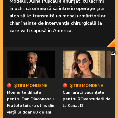
Modelul Alina Pușcău a anunțat, cu lacrimi
în ochi, că urmează să între în operație și a
ales să le transmită un mesaj urmăritorilor
chiar înainte de intervenția chirurgicală la
care va fi supusă în America.
ȘTIRI MONDENE
ȘTIRI MONDENE
Momente dificile
Cum arată vacanțele
pentru Dan Diaconescu.
pentru ROventurierii de
Fratele lui s-a stins din
la Kanal D
viață la doar 60 de ani