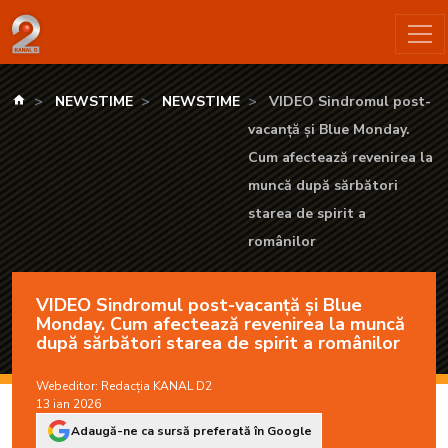
VIDEO Sindromul post-vacanță și Blue Monday. Cum afectează 
kanald.ro
NEWSTIME
NEWSTIME
VIDEO Sindromul post-
vacanță și Blue Monday.
Cum afectează revenirea la
muncă după sărbători
starea de spirit a
românilor
VIDEO Sindromul post-vacanță și Blue
Monday. Cum afectează revenirea la muncă
după sărbători starea de spirit a românilor
Webeditor:
Redacția KANAL D2
13 ian 2026
Adaugă-ne ca sursă preferată în Google