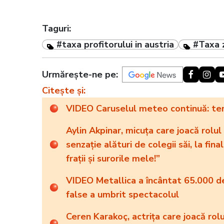
Taguri:
#taxa profitorului in austria
#Taxa z
Urmărește-ne pe:
Citește și:
VIDEO Caruselul meteo continuă: temp
Aylin Akpinar, micuța care joacă rolul
senzație alături de colegii săi, la fin
frații și surorile mele!”
VIDEO Metallica a încântat 65.000 de 
false a umbrit spectacolul
Ceren Karakoç, actrița care joacă rol