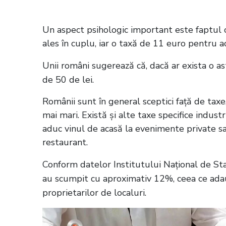
singură porție
Un aspect psihologic important este faptul c
ales în cuplu, iar o taxă de 11 euro pentru 
Unii români sugerează că, dacă ar exista o ast
de 50 de lei.
Românii sunt în general sceptici față de taxe
mai mari. Există și alte taxe specifice industr
aduc vinul de acasă la evenimente private s
restaurant.
Conform datelor Institutului Național de Stati
au scumpit cu aproximativ 12%, ceea ce adau
proprietarilor de localuri.