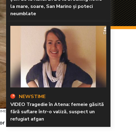
la mare, soare, San Marino și poteci
neumblate
NEWSTIME
VIDEO Tragedie în Atena: femeie găsită
fără suflare într-o valiză, suspect un
IME
refugiat afgan
or