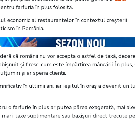
ntru farfuria în plus folosită.
l economic al restaurantelor în contextul creșterii
pticism în România.
sideră că românii nu vor accepta o astfel de taxă, deoar
ișnuit și firesc, cum este împărțirea mâncării. În plus,
umiri și ar speria clienții.
ficativ în ultimii ani, iar ieșitul în oraș a devenit un l
tru o farfurie în plus ar putea părea exagerată, mai ale
ai mari, taxe suplimentare sau baxișuri direct trecute p