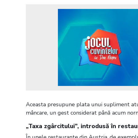
Aceasta presupune plata unui supliment atun
mâncare, un gest considerat până acum norma
„Taxa zgârcitului”, introdusă în resta
În unele restaurante din Austria, de exemplu