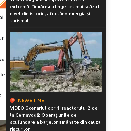
extremă: Dunărea atinge cel mai scăzut
nivel din istorie, afectând energia și
ai
turismul
ur
ea
 de
s-
NEWSTIME
VIDEO Scenariul opririi reactorului 2 de
la Cernavodă: Operațiunile de
scufundare a barjelor amânate din cauza
riscurilor