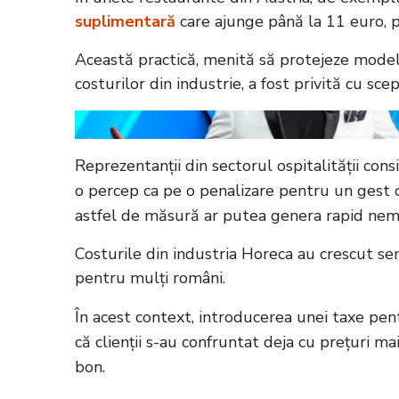
suplimentară
care ajunge până la 11 euro, pe
Această practică, menită să protejeze modelu
costurilor din industrie, a fost privită cu sce
Reprezentanții din sectorul ospitalității con
o percep ca pe o penalizare pentru un gest ob
astfel de măsură ar putea genera rapid nemulț
Costurile din industria Horeca au crescut semni
pentru mulți români.
În acest context, introducerea unei taxe pen
că clienții s-au confruntat deja cu prețuri m
bon.