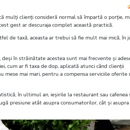
ă mulți clienți consideră normal să împartă o porție, m
acest gest ar descuraja complet această practică.
fel de taxă, aceasta ar trebui să fie mult mai mică, în j
, deși în străinătate acestea sunt mai frecvente și ades
iei, cum ar fi taxa de dop, aplicată atunci când clienții
au mese mai mari, pentru a compensa serviciile oferite
stică, în ultimul an, ieșirile la restaurant sau cafenea 
gă presiune atât asupra consumatorilor, cât și asupra