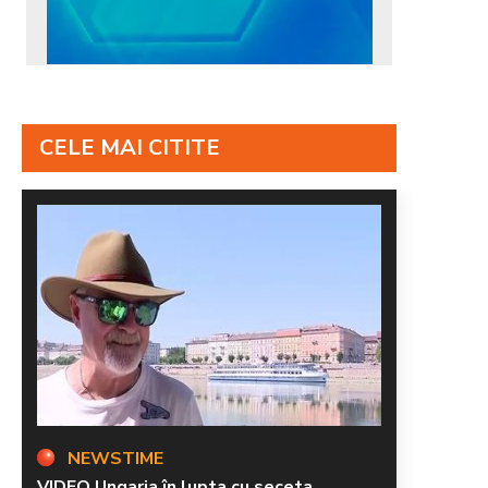
CELE MAI CITITE
NEWSTIME
VIDEO Ungaria în lupta cu seceta