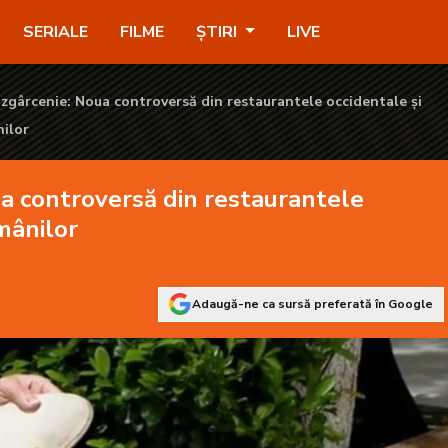
taurantele occidentale și scepticismul românilor - KANAL D2
SERIALE
FILME
ȘTIRI
LIVE
zgârcenie: Noua controversă din restaurantele occidentale și
nilor
a controversă din restaurantele
mânilor
Adaugă-ne ca sursă preferată în Google