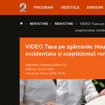
VIDEO Taxa pe zgârcenie: Noua controversă din res
PROGRAM
VEDETELE
EMISIUNI
kanald.ro
NEWSTIME
NEWSTIME
VIDEO Taxa pe 
scepticismul româ
VIDEO Taxa pe zgârcenie: Nou
occidentale și scepticismul ro
Webeditor:
Redacția KANAL D2
Publicat: 15 mai 2026
Actualizat: 15 mai 2026, 19:05