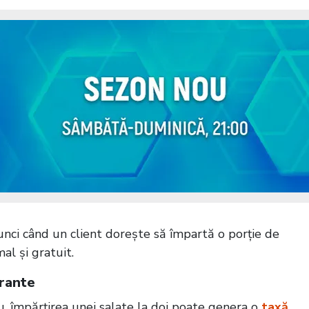
ci când un client dorește să împartă o porție de
l și gratuit.
urante
, împărțirea unei salate la doi poate genera o
taxă