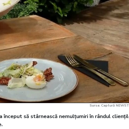
Sursa: Captură NEWST
 început să stârnească nemulțumiri în rândul cliențil
e.