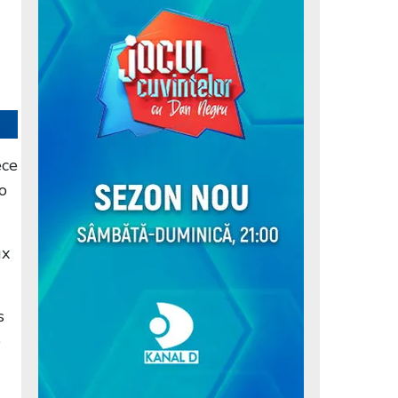
ece
 o
ux
s
e