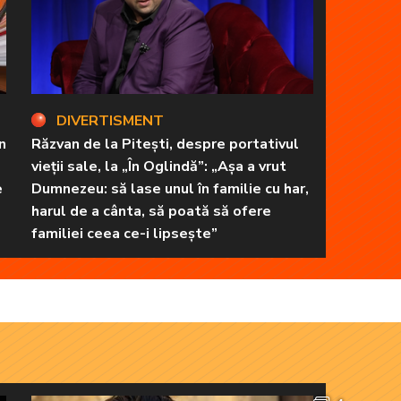
DIVERTISMENT
n
Răzvan de la Pitești, despre portativul
vieții sale, la „În Oglindă”: „Așa a vrut
e
Dumnezeu: să lase unul în familie cu har,
harul de a cânta, să poată să ofere
familiei ceea ce-i lipsește”