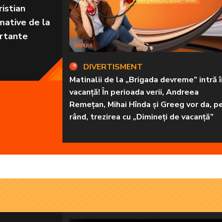
istian
mative de la
ortante
DIVERTISMENT
Matinalii de la „Brigada devreme” intră î
vacanță! În perioada verii, Andreea
Remețan, Mihai Hînda și Greeg vor da, p
rând, trezirea cu „Dimineți de vacanță”