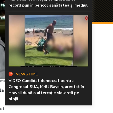
record pun în pericol sănătatea și mediul
NEWSTIME
VIDEO Candidat democrat pentru
IME
Congresul SUA, Kirill Baysin, arestat în
la
Hawaii după o altercație violentă pe
plajă
rut