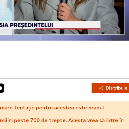
Distribuie
i mare tentație pentru acestea este bradul
 mâini peste 700 de trepte. Acesta vrea să intre în