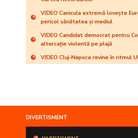
VIDEO Canicula extremă lovește Euro
pericol sănătatea și mediul
VIDEO Candidat democrat pentru Cong
altercație violentă pe plajă
VIDEO Cluj-Napoca revine în ritmul U
DIVERTISMENT