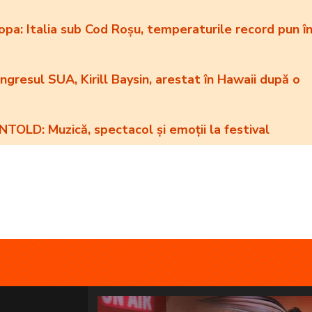
pa: Italia sub Cod Roșu, temperaturile record pun î
resul SUA, Kirill Baysin, arestat în Hawaii după o
NTOLD: Muzică, spectacol și emoții la festival