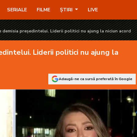
ci nu ajung la niciun acord - KANAL D2
SERIALE
FILME
ȘTIRI
LIVE
demisia președintelui. Liderii politici nu ajung la niciun acord
ntelui. Liderii politici nu ajung la
Adaugă-ne ca sursă preferată în Google