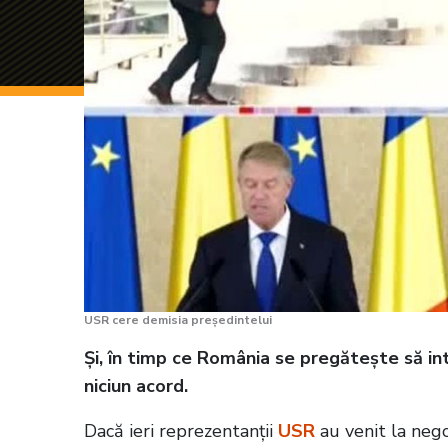
USR cere demisia președintelui
Și, în timp ce România se pregătește să intr
niciun acord.
Dacă ieri reprezentanții
USR
au venit la neg