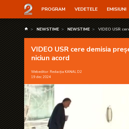
VIDEO USR cere demisia președintelui. Liderii politi
PROGRAM
VEDETELE
EMISIUNI
kanald.ro
NEWSTIME
NEWSTIME
VIDEO USR cere 
VIDEO USR cere demisia președi
niciun acord
Webeditor:
Redacția KANAL D2
19 dec 2024