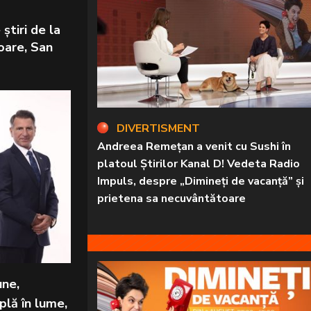
știri de la
oare, San
DIVERTISMENT
Andreea Remețan a venit cu Sushi în
platoul Știrilor Kanal D! Vedeta Radio
Impuls, despre „Dimineți de vacanță” și
prietena sa necuvântătoare
une,
plă în lume,