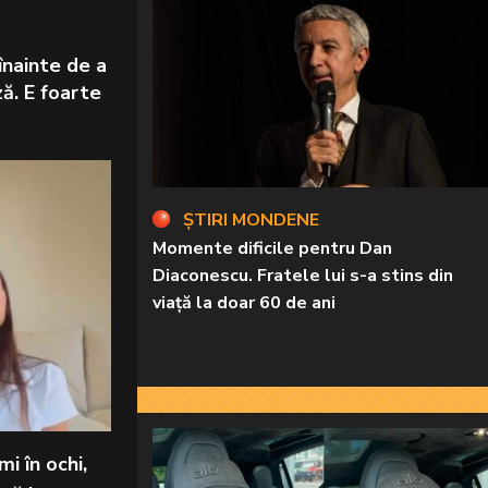
înainte de a
ză. E foarte
ȘTIRI MONDENE
Momente dificile pentru Dan
Diaconescu. Fratele lui s-a stins din
viață la doar 60 de ani
i în ochi,