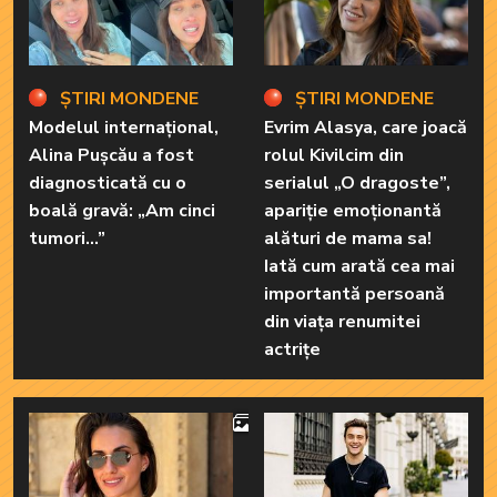
ȘTIRI MONDENE
ȘTIRI MONDENE
Modelul internațional,
Evrim Alasya, care joacă
Alina Pușcău a fost
rolul Kivilcim din
diagnosticată cu o
serialul „O dragoste”,
boală gravă: „Am cinci
apariție emoționantă
tumori...”
alături de mama sa!
Iată cum arată cea mai
importantă persoană
din viața renumitei
actrițe
4