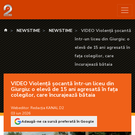
VIDEO Violență șocantă într-un liceu din Giurgiu: o elevă de 15
kanald.ro
NEWSTIME
NEWSTIME
VIDEO Violență șocantă
într-un liceu din Giurgiu: o
elevă de 15 ani agresată în
fața colegilor, care
încurajează bătaia
VIDEO Violență șocantă într-un liceu din
Giurgiu: o elevă de 15 ani agresată în fața
colegilor, care încurajează bătaia
Webeditor:
Redacția KANAL D2
03 iun 2026
Adaugă-ne ca sursă preferată în Google