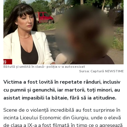
Bătută și umilită în clasă- poliția s-a autosesizat
Sursa: Captură NEWSTIME
Victima a fost lovită în repetate rânduri, inclusiv
cu pumnii și genunchii, iar martorii, toți minori, au
asistat impasibili la bătaie, fără să ia atitudine.
Scene de o violență incredibilă au fost surprinse în
incinta Liceului Economic din Giurgiu, unde o elevă
de clasa a IX-a a fost filmată în timp ce o agresează