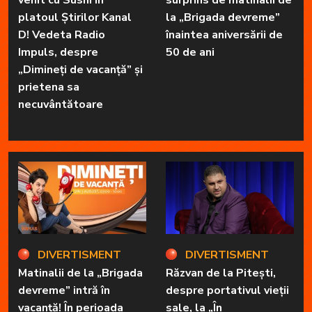
venit cu Sushi în
surprins de matinalii de
platoul Știrilor Kanal
la „Brigada devreme”
D! Vedeta Radio
înaintea aniversării de
Impuls, despre
50 de ani
„Dimineți de vacanță” și
prietena sa
necuvântătoare
DIVERTISMENT
DIVERTISMENT
Matinalii de la „Brigada
Răzvan de la Pitești,
devreme” intră în
despre portativul vieții
vacanță! În perioada
sale, la „În