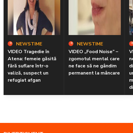
NEWSTIME
NEWSTIME
VIDEO Tragedie în
VIDEO „Food Noise” –
V
Atena: femeie găsită
zgomotul mental care
n
fără suflare într-o
ne face să ne gândim
d
valiză, suspect un
permanent la mâncare
u
refugiat afgan
m
d