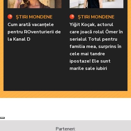
ȘTIRI MONDENE
ȘTIRI MONDENE
Cum arată vacanțele
Yiğit Koçak, actorul
pentru ROventurierii de
care joacă rolul Ömer în
la Kanal D
serialul Totul pentru
familia mea, surprins în
cele mai tandre
ipostaze! Ele sunt
marile sale iubiri
Next
Previous
Parteneri: