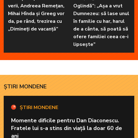
verii, Andreea Remețan,
Oglindă”: „Așa a vrut
Mihai Hînda și Greeg vor
Dumnezeu: să lase unul
da, pe rând, trezirea cu
în familie cu har, harul
„Dimineți de vacanță”
de a cânta, să poată să
ofere familiei ceea ce-i
lipsește”
ȘTIRI MONDENE
ȘTIRI MONDENE
Momente dificile pentru Dan Diaconescu.
Fratele lui s-a stins din viață la doar 60 de
ani