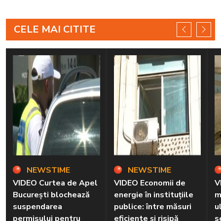
CELE MAI CITITE
NEWSTIME
NEWSTIME
VIDEO Curtea de Apel
VIDEO Economii de
V
București blochează
energie în instituțiile
m
suspendarea
publice: între măsuri
u
permisului pentru
eficiente și risipă
s