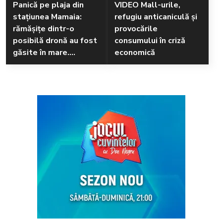
Panică pe plaja din
VIDEO Mall-urile,
stațiunea Mamaia:
refugiu anticaniculă și
rămăşiţe dintr-o
provocările
posibilă dronă au fost
consumului în criză
găsite în mare.
economică
Pompierii au izolat
zona