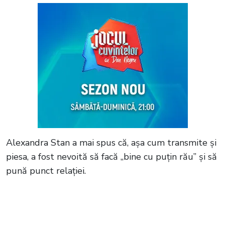
Alexandra Stan a mai spus că, așa cum transmite și
piesa, a fost nevoită să facă „bine cu puțin rău” și să
pună punct relației.
Citește și:
Alina Sorescu, la “Dimineața
pe doi cu Greeg și Cernat”: "Am făcut în