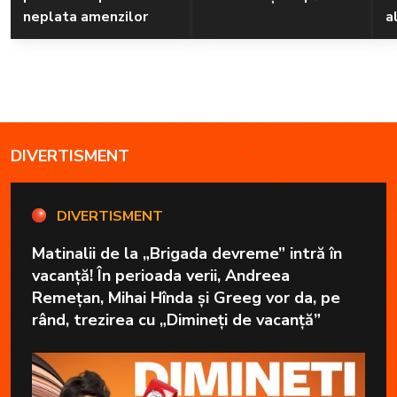
neplata amenzilor
a
DIVERTISMENT
DIVERTISMENT
Matinalii de la „Brigada devreme” intră în
vacanță! În perioada verii, Andreea
Remețan, Mihai Hînda și Greeg vor da, pe
rând, trezirea cu „Dimineți de vacanță”