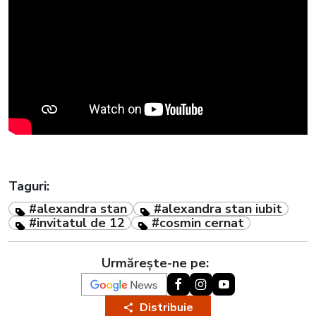
Taguri:
#alexandra stan
#alexandra stan iubit
#invitatul de 12
#cosmin cernat
Urmărește-ne pe:
Distribuie