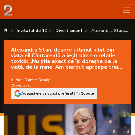
Alexandra Stan, despre ultimul iubit din viața ei! Cântăreață a i
kanald.ro
Invitatul de 12
Divertisment
Alexandra Stan,
despre ultimul iubit
din viața ei!
Alexandra Stan, despre ultimul iubit din
Cântăreață a ieșit
viața ei! Cântăreață a ieșit dintr-o relație
dintr-o relație toxică:
toxică: „Nu știa exact ce își dorește de la
„Nu știa exact ce își
viață, de la mine. Am pierdut aproape trei
dorește de la viață, de
luni”
la mine. Am pierdut
Author:
Carmen Gearâp
aproape trei luni”
25 sep 2023
Adaugă-ne ca sursă preferată în Google