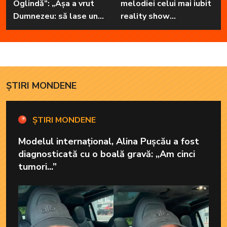
Oglindă”: „Așa a vrut
melodiei celui mai iubit
Dumnezeu: să lase unul
reality show
în familie cu har, harul
matrimonial
de a cânta, să poată să
ofere familiei ceea ce-i
lipsește”
ȘTIRI MONDENE
ȘTIRI MONDENE
Modelul internațional, Alina Pușcău a fost
diagnosticată cu o boală gravă: „Am cinci
tumori...”