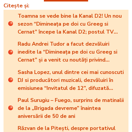
Citește și:
Toamna se vede bine la Kanal D2! Un nou
sezon “Dimineaţa pe doi cu Greeg si
Cernat” începe la Kanal D2; postul TV
vine cu noutăţi în materie de seriale
Radu Andrei Tudor a facut dezvăluiri
inedite la “Dimineața pe doi cu Greeg si
Cernat” și a venit cu noutăți privind
difuzarea NEWSTIME, grupajul informativ
Sasha Lopez, unul dintre cei mai cunoscuti
de la Kanal D2
DJ si producători muzicali, dezvăluiri în
emisiunea “Invitatul de 12”, difuzată
simultan la Kanal D2 si Radio Impuls:
Paul Surugiu – Fuego, surprins de matinalii
„Acum trebuie să vindem casa… Cred că
de la „Brigada devreme” înaintea
mă mut în Bali!”
aniversării de 50 de ani
Răzvan de la Pitești, despre portativul