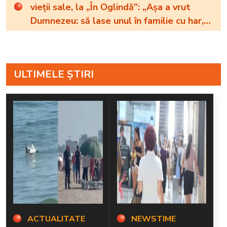
vieții sale, la „În Oglindă”: „Așa a vrut
Dumnezeu: să lase unul în familie cu har,
harul de a cânta, să poată să ofere
familiei ceea ce-i lipsește”
ULTIMELE ȘTIRI
ACTUALITATE
NEWSTIME