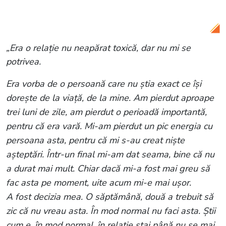
numele iubirii tot ceea ce a ținut de
mine"
„Era o relație nu neapărat toxică, dar nu mi se
potrivea.
Era vorba de o persoană care nu știa exact ce își
dorește de la viață, de la mine. Am pierdut aproape
trei luni de zile, am pierdut o perioadă importantă,
pentru că era vară. Mi-am pierdut un pic energia cu
persoana asta, pentru că mi s-au creat niște
așteptări. Într-un final mi-am dat seama, bine că nu
a durat mai mult. Chiar dacă mi-a fost mai greu să
fac asta pe moment, uite acum mi-e mai ușor.
A fost decizia mea. O săptămână, două a trebuit să
zic că nu vreau asta. În mod normal nu faci asta. Știi
cum e, în mod normal, în relație stai până nu se mai