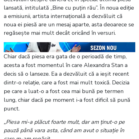
lansată, intitulată „Bine cu puțin rău”. În noua ediție
a emisiunii, artista internațională a dezvăluit că
noua ei piesă are un mesaj aparte, asta deoarece se
regăsește mai mult decât oricând în versuri.
Chiar dacă piesa era gata de o perioadă de timp,
acesta a fost momentul în care Alexandra Stan a
decis să o lanseze. Ea a dezvăluit că a ieșit recent
dintr-o relație, care a fost mai mult toxică. Decizia
pe care a luat-o a fost cea mai bună pe termen
lung, chiar dacă pe moment i-a fost dificil să pună
punct.
„Piesa mi-a plăcut foarte mult, dar am ținut-o pe
pauză până vara asta, când am avut o situație în
care m-am regăsit.