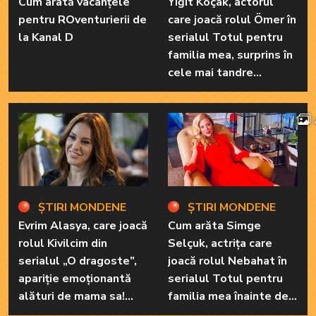
Cum arată vacanțele
Yiğit Koçak, actorul
pentru ROventurierii de
care joacă rolul Ömer în
la Kanal D
serialul Totul pentru
familia mea, surprins în
cele mai tandre
ipostaze! Ele sunt
marile sale iubiri
ȘTIRI MONDENE
ȘTIRI MONDENE
Evrim Alasya, care joacă
Cum arăta Simge
rolul Kivilcim din
Selçuk, actrița care
serialul „O dragoste”,
joacă rolul Nebahat în
apariție emoționantă
serialul Totul pentru
alături de mama sa!
familia mea înainte de a
Iată cum arată cea mai
recurge la operațiile