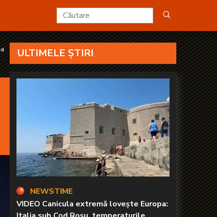
sonală” - KANAL D2
ea
ULTIMELE ȘTIRI
NEWSTIME
VIDEO Canicula extremă lovește Europa:
Italia sub Cod Roșu, temperaturile