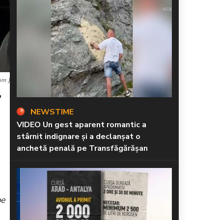
am ]
”
NEWSTIME
VIDEO Un gest aparent romantic a
stârnit indignare și a declanșat o
anchetă penală pe Transfăgărășan
pe