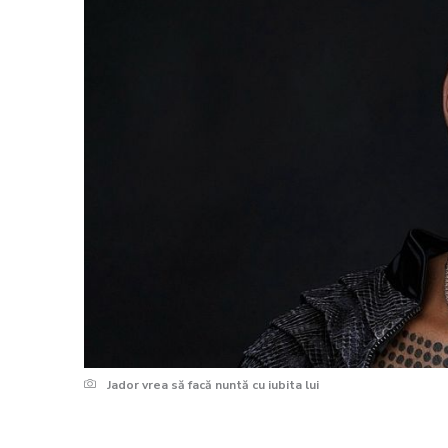
Jador vrea să facă nuntă cu iubita lui