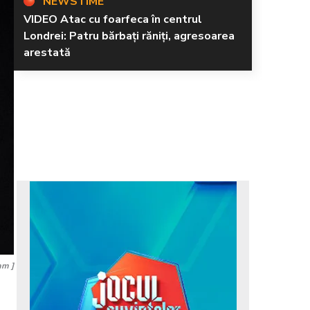
NEWSTIME
VIDEO Atac cu foarfeca în centrul
Londrei: Patru bărbați răniți, agresoarea
arestată
am ]