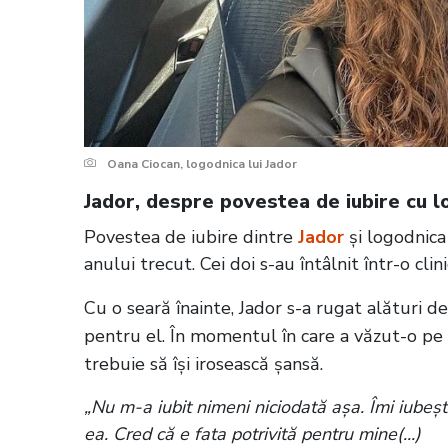
Oana Ciocan, logodnica lui Jador
Jador, despre povestea de iubire cu lo
Povestea de iubire dintre
Jador
și logodnica
anului trecut. Cei doi s-au întâlnit într-o cl
Cu o seară înainte, Jador s-a rugat alături d
pentru el. În momentul în care a văzut-o pe 
trebuie să își irosească șansă.
„Nu m-a iubit nimeni niciodată așa. Îmi iubeșt
ea. Cred că e fata potrivită pentru mine(...)