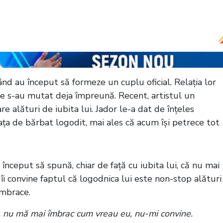
eașteptată a fostei iubite: „Pe toate voia să le ia
ând au început să formeze un cuplu oficial. Relația lor
are s-au mutat deja împreună. Recent, artistul un
re alături de iubita lui. Jador le-a dat de înțeles
iața de bărbat logodit, mai ales că acum își petrece tot
a început să spună, chiar de față cu iubita lui, că nu mai
 îi convine faptul că logodnica lui este non-stop alături
îmbrace.
lă, nu mă mai îmbrac cum vreau eu, nu-mi convine.