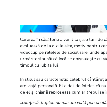
Citește și:
Jador s-a logodit! Reacția n
de neveste”
Cererea în căsătorie a venit la șase luni de c
evoluează de la o zi la alta, motiv pentru c
videoclip pe rețelele de socializare, unde apa
urmăritorilor săi că încă se obișnuiește cu v
timpul cu iubita lui.
În stilul său caracteristic, celebrul cântăreț 
are viață personală. El a dat de înțeles că nu
de el și chiar îi reproșează cum ar trebui se 
„Uitați-vă, fraților, nu mai am viață persona