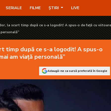
godit! A spus-o de față cu viitoarea soție: „Nu mai am viață per
SERIALE
FILME
ȘTIRI
LIVE
or, la scurt timp după ce s-a logodit! A spus-o de față cu viitoar
ă personală”
rt timp după ce s-a logodit! A spus-o
 mai am viață personală”
Adaugă-ne ca sursă preferată în Google