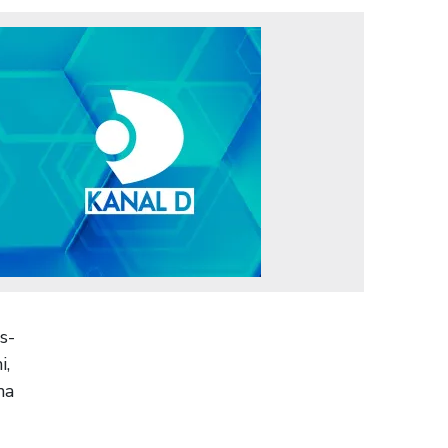
s-
i,
na