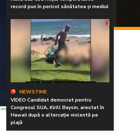
record pun în pericol sănătatea și mediul
NEWSTIME
VIDEO Candidat democrat pentru
Congresul SUA, Kirill Baysin, arestat în
gram
Hawaii după o altercație violentă pe
plajă