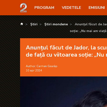
Anunțul făcut de Jador, la scurt timp după ce s-a lo
PROGRAM
VEDETELE
EMISIUNI
kanald.ro
Știri
Știri mondene
Anunțul făcut de Jad
soție: „Nu mai am viaț
Anunțul făcut de Jador, la scu
de față cu viitoarea soție: „Nu
Author:
Carmen Gearâp
10 apr 2024