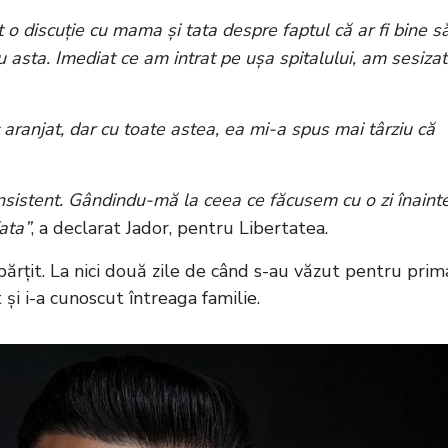
o discuție cu mama și tata despre faptul că ar fi bine s
 asta. Imediat ce am intrat pe ușa spitalului, am sesizat
aranjat, dar cu toate astea, ea mi-a spus mai târziu că
 insistent. Gândindu-mă la ceea ce făcusem cu o zi înainte
fata”
, a declarat Jador, pentru Libertatea.
rțit. La nici două zile de când s-au văzut pentru prim
și i-a cunoscut întreaga familie.