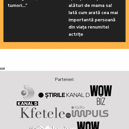
tumori...”
alături de mama sa!
Iată cum arată cea mai
importantă persoană
din viața renumitei
actrițe
Next
Previous
Parteneri: