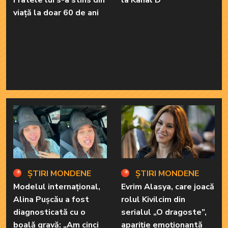
Fratele lui s-a stins din
la Kanal D
viață la doar 60 de ani
ȘTIRI MONDENE
ȘTIRI MONDENE
Modelul internațional,
Evrim Alasya, care joacă
Alina Pușcău a fost
rolul Kivilcim din
diagnosticată cu o
serialul „O dragoste”,
boală gravă: „Am cinci
apariție emoționantă