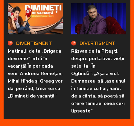
DIVERTISMENT
DIVERTISMENT
Matinalii de la „Brigada
Răzvan de la Pitești,
devreme” intră în
despre portativul vieții
vacanță! În perioada
sale, la „În
verii, Andreea Remețan,
Oglindă”: „Așa a vrut
Mihai Hînda și Greeg vor
Dumnezeu: să lase unul
da, pe rând, trezirea cu
în familie cu har, harul
„Dimineți de vacanță”
de a cânta, să poată să
ofere familiei ceea ce-i
lipsește”