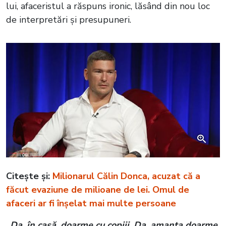
lui, afaceristul a răspuns ironic, lăsând din nou loc
de interpretări și presupuneri.
Citește și:
Milionarul Călin Donca, acuzat că a
făcut evaziune de milioane de lei. Omul de
afaceri ar fi înșelat mai multe persoane
„Da, în casă, doarme cu copiii. Da, amanta doarme