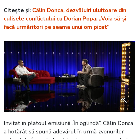
Citește și:
Călin Donca, dezvăluiri uluitoare din
culisele conflictului cu Dorian Popa: „Voia să-și
facă urmăritori pe seama unui om picat”
Invitat în platoul emisiunii „În oglindă”, Călin Donca
a hotărât să spună adevărul în urmă zvonurilor