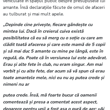
vehiculate în spațiul public despre presupusele lui
amante. Însă declarațiile făcute de omul de afaceri
au tulburat și mai mult apele.
„Depinde cine privește, fiecare gândește cu
mintea lui. Dacă în creierul cuiva există
posibilitatea că eu să merg cu o soție cu care am
clădit toată afacerea și care este mamă de 5 copii
și să mai duc 5 amante cu mine pe lângă, este în
regulă, da. Poate că în versiunea lui este adevărat.
Erau și alte fete în club, nu eram singur. Am mai
vorbit și cu alte fete, dar acum să vă spun că erau
toate amantele mele, nici eu nu aș putea crede și
nimeni nu ar
putea crede. Însă, mă foarte bucur că oamenii
comentează și presa a comentat acest aspect,
deoarece pentru unii a fost așa o gură de aer: «Ai