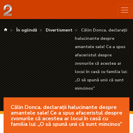
Călin Donca, declarații halucinante despre amantele sale! Ce a s
kanald.ro
În oglindă
Divertisment
Călin Donca, declarații
halucinante despre
amantele sale! Ce a spus
afaceristul despre
zvonurile că acestea ar
locui în casă cu familia lui:
„O să spună unii că sunt
mincinos”
Călin Donca, declarații halucinante despre
amantele sale! Ce a spus afaceristul despre
zvonurile că acestea ar locui în casă cu
familia lui: „O să spună unii că sunt mincinos”