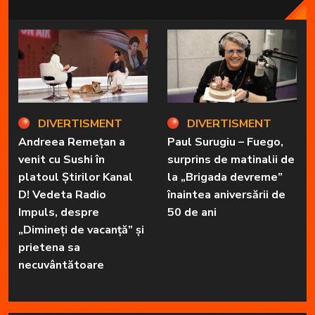
DIVERTISMENT
DIVERTISMENT
Andreea Remețan a
Paul Surugiu – Fuego,
venit cu Sushi în
surprins de matinalii de
platoul Știrilor Kanal
la „Brigada devreme”
D! Vedeta Radio
înaintea aniversării de
Impuls, despre
50 de ani
„Dimineți de vacanță” și
prietena sa
necuvântătoare