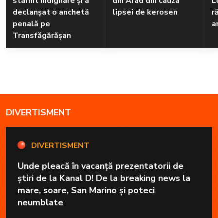
stârnit indignare și a
din Arad din cauza
L
declanșat o anchetă
lipsei de kerosen
r
penală pe
a
Transfăgărășan
DIVERTISMENT
DIVERTISMENT
Unde pleacă în vacanță prezentatorii de
știri de la Kanal D! De la breaking news la
mare, soare, San Marino și poteci
neumblate