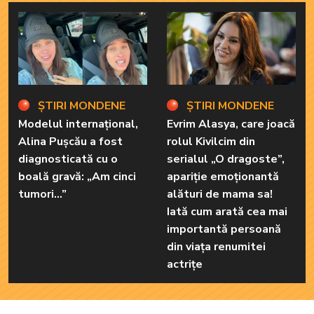
ȘTIRI MONDENE
ȘTIRI MONDENE
Modelul internațional,
Evrim Alasya, care joacă
Alina Pușcău a fost
rolul Kivilcim din
diagnosticată cu o
serialul „O dragoste”,
boală gravă: „Am cinci
apariție emoționantă
tumori...”
alături de mama sa!
Iată cum arată cea mai
importantă persoană
din viața renumitei
actrițe