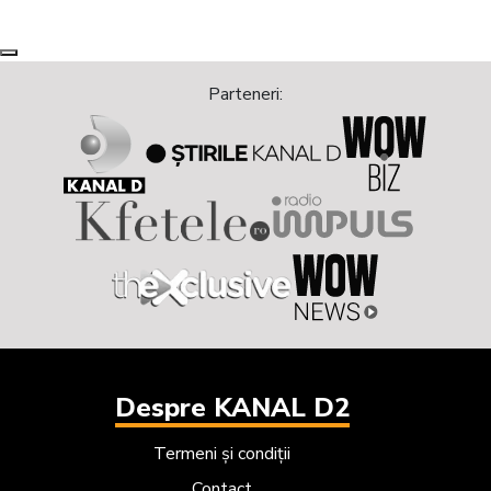
Next
Previous
Parteneri:
Despre KANAL D2
Termeni și condiții
Contact