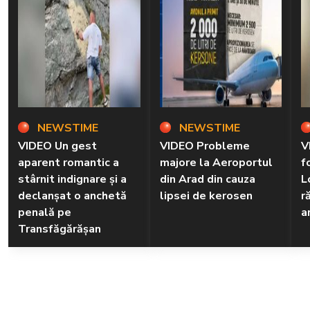
NEWSTIME
NEWSTIME
VIDEO Un gest
VIDEO Probleme
V
aparent romantic a
majore la Aeroportul
f
stârnit indignare și a
din Arad din cauza
L
declanșat o anchetă
lipsei de kerosen
r
penală pe
a
Transfăgărășan