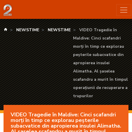
VIDEO Tragedie în Maldive: Cinci scafandri morți în timp ce exp
kanald.ro
NEWSTIME
NEWSTIME
VIDEO Tragedie în
Maldive: Cinci scafandri
morți în timp ce explorau
peșterile subacvatice din
apropierea insulei
Alimatha. Al șaselea
scafandru a murit în timpul
operațiunii de recuperare a
trupurilor
VIDEO Tragedie în Maldive: Cinci scafandri
morți în timp ce explorau peșterile
subacvatice din apropierea insulei Alimatha.
Al șaselea scafandru a murit în timpul