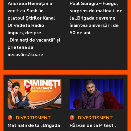
Andreea Remețan a
Paul Surugiu – Fuego,
venit cu Sushi în
surprins de matinalii de
platoul Știrilor Kanal
la „Brigada devreme”
D! Vedeta Radio
înaintea aniversării de
Impuls, despre
50 de ani
„Dimineți de vacanță” și
prietena sa
necuvântătoare
DIVERTISMENT
DIVERTISMENT
Matinalii de la „Brigada
Răzvan de la Pitești,