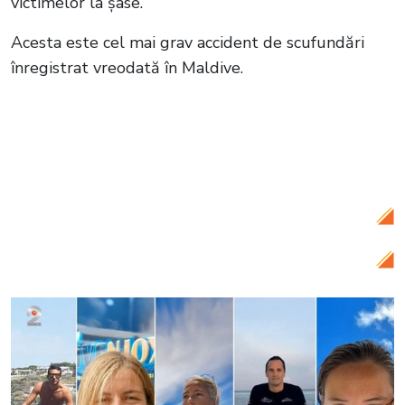
victimelor la șase.
Acesta este cel mai grav accident de scufundări
înregistrat vreodată în Maldive.
Citește și:
VIDEO Dezastru în Marea
Neagră. Zeci de delfini au murit, după ce
două tancuri petroliere rusești s-au
scufundat în Crimeea