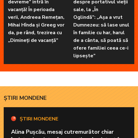
devreme” intră în
despre portativul vieții
vacanță! În perioada
sale, la „În
verii, Andreea Remețan,
Oglindă”: „Așa a vrut
Mihai Hînda și Greeg vor
Dumnezeu: să lase unul
da, pe rând, trezirea cu
în familie cu har, harul
„Dimineți de vacanță”
de a cânta, să poată să
ofere familiei ceea ce-i
lipsește”
ȘTIRI MONDENE
ȘTIRI MONDENE
Alina Pușcău, mesaj cutremurător chiar