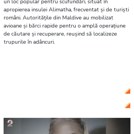
un loc popular pentru scufundări, situat în
apropierea insulei Alimatha, frecventat și de turiști
români. Autoritățile din Maldive au mobilizat
avioane și bărci rapide pentru o amplă operațiune
de căutare și recuperare, reușind să localizeze
trupurile în adâncuri.
Citește și:
VIDEO România în fața unei
crize a forțelor de ordine: Pensionări în
masă după anunțul privind tăierea
pensiilor militare