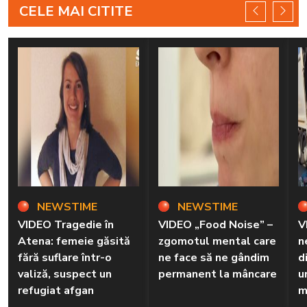
CELE MAI CITITE
NEWSTIME
NEWSTIME
VIDEO Tragedie în
VIDEO „Food Noise” –
V
Atena: femeie găsită
zgomotul mental care
n
fără suflare într-o
ne face să ne gândim
d
valiză, suspect un
permanent la mâncare
u
refugiat afgan
m
d