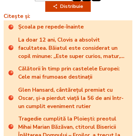
Distribuie
Citește și:
Școala pe repede-înainte
La doar 12 ani, Clovis a absolvit
facultatea. Băiatul este considerat un
copil minune: „Este super curios, matur,
sârguincios, autodisciplinat și foarte
Călătorii în timp prin castelele Europei:
motivat”
Cele mai frumoase destinații
Glen Hansard, cântărețul premiat cu
Oscar, și-a pierdut viață la 56 de ani într-
un cumplit eveniment rutier
Tragedie cumplită la Ploiești: preotul
Mihai Marian Băzăvan, ctitorul Bisericii
Înălțarea Domnului – Eroilor, a trecut la