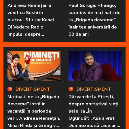
Andreea Remețan a
Paul Surugiu – Fuego,
venit cu Sushi în
surprins de matinalii de
platoul Știrilor Kanal
la „Brigada devreme”
D! Vedeta Radio
înaintea aniversării de
Impuls, despre
50 de ani
„Dimineți de vacanță” și
prietena sa
necuvântătoare
DIVERTISMENT
DIVERTISMENT
Matinalii de la „Brigada
Răzvan de la Pitești,
devreme” intră în
despre portativul vieții
vacanță! În perioada
sale, la „În
verii, Andreea Remețan,
Oglindă”: „Așa a vrut
Mihai Hînda și Greeg vor
Dumnezeu: să lase unul