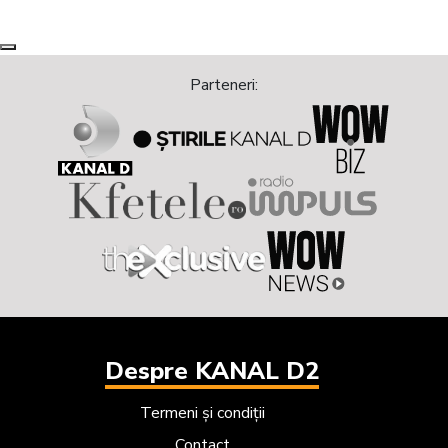
Next
Previous
Parteneri:
Despre KANAL D2
Termeni și condiții
Contact