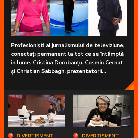
Profesioniști ai jurnalismului de televiziune,
conectați permanent la tot ce se întâmplă
în lume, Cristina Dorobanțu, Cosmin Cernat
și Christian Sabbagh, prezentatorii
grupajelor informative de la Kanal D, aduc
în fiecare zi cele mai importante informații
în fața telespectatorilor.
DIVERTISMENT
DIVERTISMENT