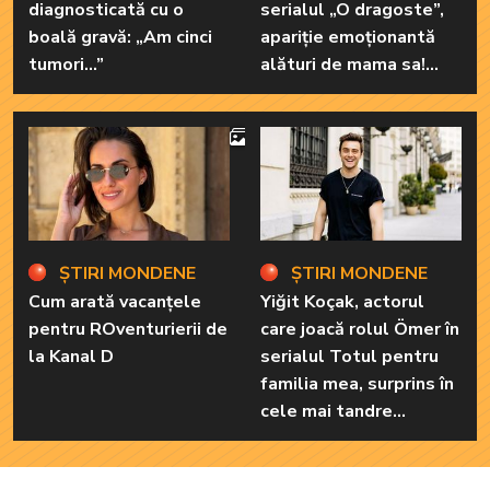
diagnosticată cu o
serialul „O dragoste”,
boală gravă: „Am cinci
apariție emoționantă
tumori...”
alături de mama sa!
Iată cum arată cea mai
importantă persoană
4
din viața renumitei
actrițe
ȘTIRI MONDENE
ȘTIRI MONDENE
Cum arată vacanțele
Yiğit Koçak, actorul
pentru ROventurierii de
care joacă rolul Ömer în
la Kanal D
serialul Totul pentru
familia mea, surprins în
cele mai tandre
ipostaze! Ele sunt
marile sale iubiri