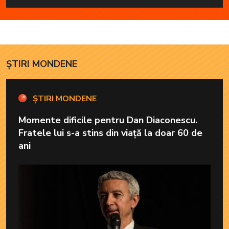
da, pe rând, trezirea cu
în familie cu har, harul
„Dimineți de vacanță”
de a cânta, să poată să
ofere familiei ceea ce-i
lipsește”
ȘTIRI MONDENE
ȘTIRI MONDENE
Momente dificile pentru Dan Diaconescu.
Fratele lui s-a stins din viață la doar 60 de
ani