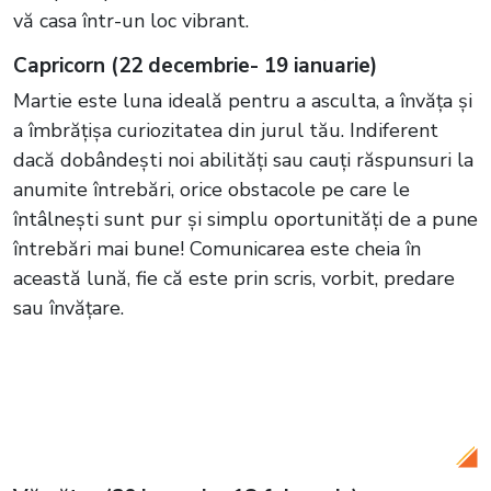
vă casa într-un loc vibrant.
Capricorn (22 decembrie- 19 ianuarie)
Martie este luna ideală pentru a asculta, a învăța și
a îmbrățișa curiozitatea din jurul tău. Indiferent
dacă dobândești noi abilități sau cauți răspunsuri la
anumite întrebări, orice obstacole pe care le
întâlnești sunt pur și simplu oportunități de a pune
întrebări mai bune! Comunicarea este cheia în
această lună, fie că este prin scris, vorbit, predare
sau învățare.
Citește și:
3 zodii au un noroc uriaș în
luna martie 2024. Li se schimbă viața
complet