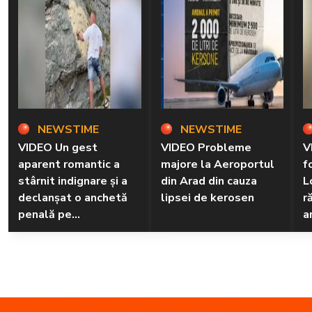
NEWSTIME
NEWSTIME
VIDEO Un gest
VIDEO Probleme
V
aparent romantic a
majore la Aeroportul
f
stârnit indignare și a
din Arad din cauza
L
declanșat o anchetă
lipsei de kerosen
r
penală pe
a
Transfăgărășan