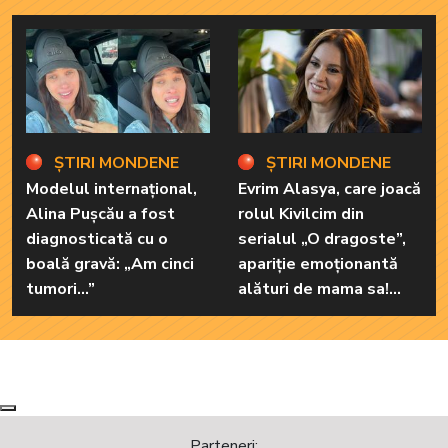
ȘTIRI MONDENE
ȘTIRI MONDENE
Modelul internațional,
Evrim Alasya, care joacă
Alina Pușcău a fost
rolul Kivilcim din
diagnosticată cu o
serialul „O dragoste”,
boală gravă: „Am cinci
apariție emoționantă
tumori...”
alături de mama sa!
Iată cum arată cea mai
importantă persoană
din viața renumitei
actrițe
Next
Previous
Parteneri: