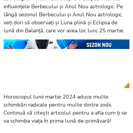
influențele Berbecului și Anul Nou astrologic. Pe
lângă sezonul Berbecului și Anul Nou astrologic,
veți dori să observați și Luna plină și Eclipsa de
lună din Balanță, care vor avea loc luni, 25 martie.
Citește și:
Horoscopul chinezesc pentru
primăvara 2024: Zodiile care vor trăi
momente unice alături de jumătățile lor
Horoscopul lunii martie 2024 aduce multe
schimbări radicale pentru multe dintre zodii.
Continuă să citești articolul pentru a afla cum ți se
va schimba viața în prima lună de primăvară!