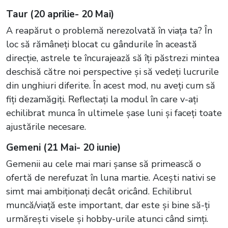
Taur (20 aprilie- 20 Mai)
A reapărut o problemă nerezolvată în viața ta? În
loc să rămâneți blocat cu gândurile în această
direcție, astrele te încurajează să îți păstrezi mintea
deschisă către noi perspective și să vedeți lucrurile
din unghiuri diferite. În acest mod, nu aveți cum să
fiți dezamăgiți. Reflectați la modul în care v-ați
echilibrat munca în ultimele șase luni și faceți toate
ajustările necesare.
Gemeni (21 Mai- 20 iunie)
Gemenii au cele mai mari șanse să primească o
ofertă de nerefuzat în luna martie. Acești nativi se
simt mai ambiționați decât oricând. Echilibrul
muncă/viață este important, dar este și bine să-ți
urmărești visele și hobby-urile atunci când simți.