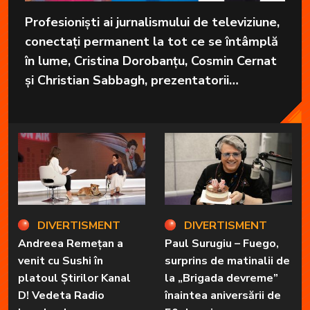
Profesioniști ai jurnalismului de televiziune,
conectați permanent la tot ce se întâmplă
în lume, Cristina Dorobanțu, Cosmin Cernat
și Christian Sabbagh, prezentatorii
grupajelor informative de la Kanal D, aduc
în fiecare zi cele mai importante informații
în fața telespectatorilor.
DIVERTISMENT
DIVERTISMENT
Andreea Remețan a
Paul Surugiu – Fuego,
venit cu Sushi în
surprins de matinalii de
platoul Știrilor Kanal
la „Brigada devreme”
D! Vedeta Radio
înaintea aniversării de