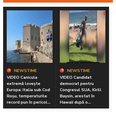
NEWSTIME
NEWSTIME
VIDEO Canicula
VIDEO Candidat
extremă lovește
democrat pentru
Europa: Italia sub Cod
Congresul SUA, Kirill
Roșu, temperaturile
Baysin, arestat în
record pun în pericol
Hawaii după o
sănătatea și mediul
altercație violentă pe
plajă