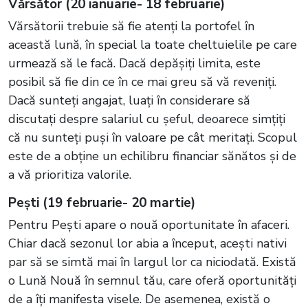
Vărsător (20 ianuarie- 18 februarie)
Vărsătorii trebuie să fie atenți la portofel în
această lună, în special la toate cheltuielile pe care
urmează să le facă. Dacă depășiți limita, este
posibil să fie din ce în ce mai greu să vă reveniți.
Dacă sunteți angajat, luați în considerare să
discutați despre salariul cu șeful, deoarece simțiți
că nu sunteți puși în valoare pe cât meritați. Scopul
este de a obține un echilibru financiar sănătos și de
a vă prioritiza valorile.
Pești (19 februarie- 20 martie)
Pentru Pești apare o nouă oportunitate în afaceri.
Chiar dacă sezonul lor abia a început, acești nativi
par să se simtă mai în largul lor ca niciodată. Există
o Lună Nouă în semnul tău, care oferă oportunități
de a îți manifesta visele. De asemenea, există o