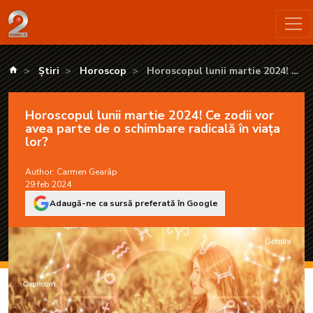
Horoscopul lunii martie 2024! Ce zodii vor avea parte de o sch
kanald.ro
Știri
Horoscop
Horoscopul lunii martie 2024! Ce
zodii vor avea parte de o schimbare
radicală în viața lor?
Horoscopul lunii martie 2024! Ce zodii vor
avea parte de o schimbare radicală în viața
lor?
Author:
Carmen Gearâp
29 feb 2024
Adaugă-ne ca sursă preferată în Google