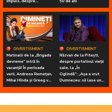
Impuls, despre
50 de ani
„Dimineți de vacanță” și
prietena sa
necuvântătoare
DIVERTISMENT
DIVERTISMENT
Matinalii de la „Brigada
Răzvan de la Pitești,
devreme” intră în
despre portativul vieții
vacanță! În perioada
sale, la „În
verii, Andreea Remețan,
Oglindă”: „Așa a vrut
Mihai Hînda și Greeg vor
Dumnezeu: să lase unul
da, pe rând, trezirea cu
în familie cu har, harul
„Dimineți de vacanță”
de a cânta, să poată să
ofere familiei ceea ce-i
lipsește”