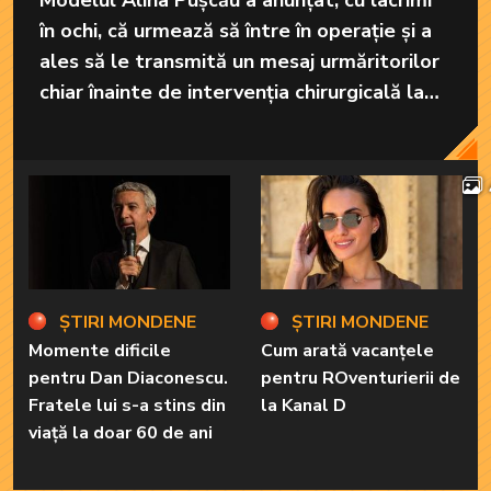
Modelul Alina Pușcău a anunțat, cu lacrimi
în ochi, că urmează să între în operație și a
ales să le transmită un mesaj urmăritorilor
chiar înainte de intervenția chirurgicală la
care va fi supusă în America.
ȘTIRI MONDENE
ȘTIRI MONDENE
Momente dificile
Cum arată vacanțele
pentru Dan Diaconescu.
pentru ROventurierii de
Fratele lui s-a stins din
la Kanal D
viață la doar 60 de ani