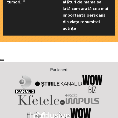
tumori...”
alături de mama sa!
Iată cum arată cea mai
importantă persoană
din viața renumitei
actrițe
Next
Previous
Parteneri: