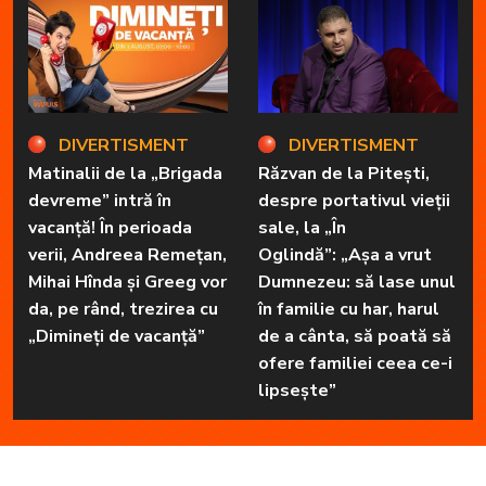
DIVERTISMENT
DIVERTISMENT
Matinalii de la „Brigada
Răzvan de la Pitești,
devreme” intră în
despre portativul vieții
vacanță! În perioada
sale, la „În
verii, Andreea Remețan,
Oglindă”: „Așa a vrut
Mihai Hînda și Greeg vor
Dumnezeu: să lase unul
da, pe rând, trezirea cu
în familie cu har, harul
„Dimineți de vacanță”
de a cânta, să poată să
ofere familiei ceea ce-i
lipsește”