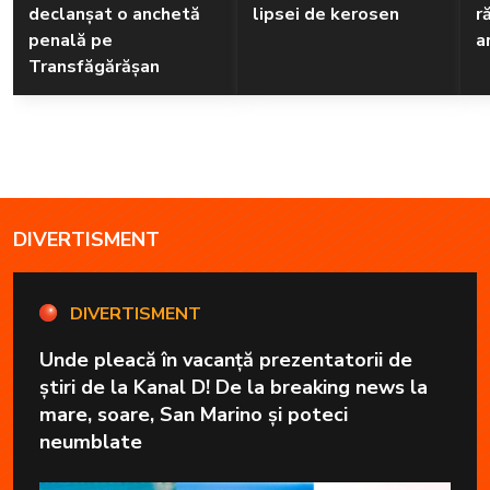
declanșat o anchetă
lipsei de kerosen
r
penală pe
a
Transfăgărășan
DIVERTISMENT
DIVERTISMENT
Unde pleacă în vacanță prezentatorii de
știri de la Kanal D! De la breaking news la
mare, soare, San Marino și poteci
neumblate