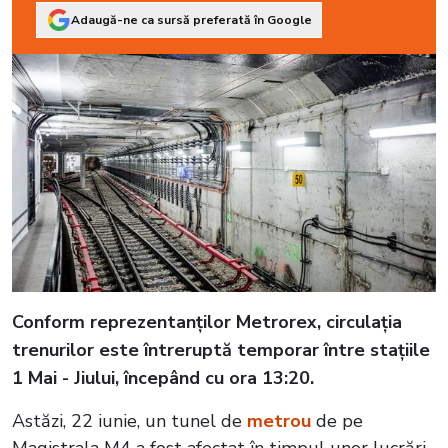
Adaugă-ne ca sursă preferată în Google
Conform reprezentanţilor Metrorex, circulaţia
trenurilor este întreruptă temporar între staţiile
1 Mai - Jiului, începând cu ora 13:20.
Astăzi, 22 iunie, un tunel de
metrou
de pe
Magistrala M4 a fost afectat în timpul unor lucrări