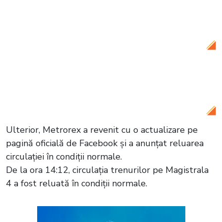
Citește și:
VIDEO Extinderea Magistralei
6 de metrou către Aeroportul Otopeni:
Lucrările avansează încet
Citește și:
VIDEO Extinderea Magistralei
6 de metrou către Aeroportul Otopeni:
Lucrările avansează încet
Ulterior, Metrorex a revenit cu o actualizare pe
pagină oficială de Facebook și a anunțat reluarea
circulației în condiții normale.
De la ora 14:12, circulația trenurilor pe Magistrala
4 a fost reluată în condiții normale.