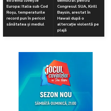
extremă lovește
democrat pentru
Europa: Italia sub Cod
Congresul SUA, Kirill
Roșu, temperaturile
Baysin, arestat în
record pun în pericol
Hawaii după o
sănătatea și mediul
altercație violentă pe
plajă