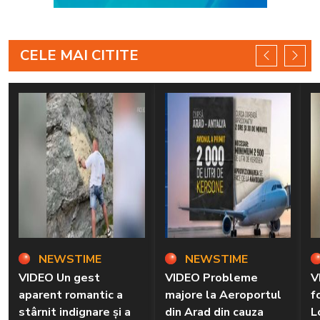
CELE MAI CITITE
NEWSTIME
NEWSTIME
VIDEO Un gest
VIDEO Probleme
V
aparent romantic a
majore la Aeroportul
f
stârnit indignare și a
din Arad din cauza
L