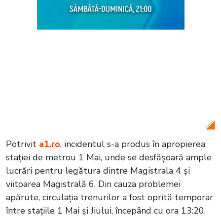
Citește și:
Prețul biletului de metrou nu
va mai crește de la 5 la 7 lei. Ministrul
interminar al Transporturilor și
Infrastructurii, Radu Miruță a anulat
majorarea
Potrivit
a1.ro
, incidentul s-a produs în apropierea
stației de metrou 1 Mai, unde se desfășoară ample
lucrări pentru legătura dintre Magistrala 4 și
viitoarea Magistrală 6. Din cauza problemei
apărute, circulația trenurilor a fost oprită temporar
între stațiile 1 Mai și Jiului, începând cu ora 13:20.