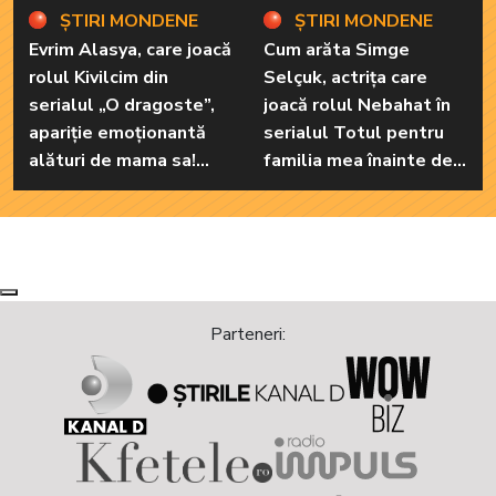
ȘTIRI MONDENE
ȘTIRI MONDENE
Evrim Alasya, care joacă
Cum arăta Simge
rolul Kivilcim din
Selçuk, actrița care
serialul „O dragoste”,
joacă rolul Nebahat în
apariție emoționantă
serialul Totul pentru
alături de mama sa!
familia mea înainte de a
Iată cum arată cea mai
recurge la operațiile
importantă persoană
estetice! Iată ce
din viața renumitei
aspect fizic uluitor avea
actrițe
aceasta la 19 ani:
„Tinerețe rebelă”
Next
Previous
Parteneri: