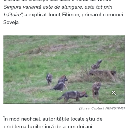
Singura variantă este de alungare, este tot prin
hăituire”
, a explicat Ionuț Filimon, primarul comunei
Soveja.
[Sursa: Captură NEWSTIME]
În mod neoficial, autoritățile locale știu de
problema lupilor încă de acum doi ani.