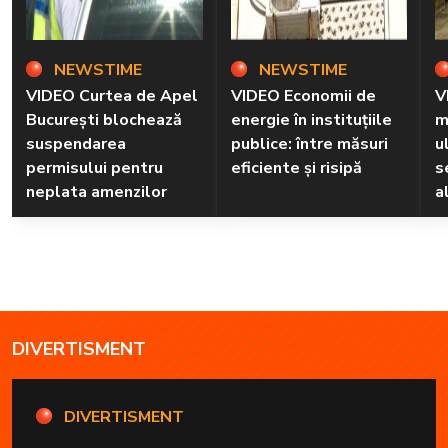
NEWSTIME
NEWSTIME
VIDEO Curtea de Apel
VIDEO Economii de
V
București blochează
energie în instituțiile
m
suspendarea
publice: între măsuri
u
permisului pentru
eficiente și risipă
s
neplata amenzilor
a
DIVERTISMENT
DIVERTISMENT