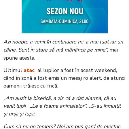
Azi noapte a venit în continuare mi-a mai luat iar un
câine. Sunt în stare să mă mănânce pe mine”
, mai
spune acesta.
Ultimul
atac
al lupilor a fost în acest weekend,
când în zonă a fost emis un mesaj ro alert, de atunci
oamenii trăiesc cu frică.
„Am auzit la biserică, a zis că a dat alarmă, că au
venit lupii”, „Le e foame animalelor”, „S-au înmulțit
și urșii și lupii.
Cum să nu ne temem? Noi am pus gard de electric.