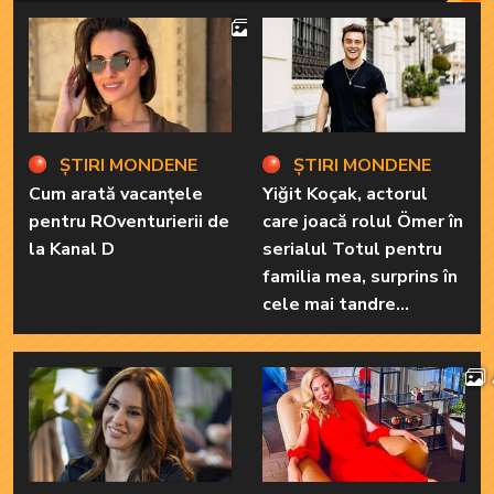
4
ȘTIRI MONDENE
ȘTIRI MONDENE
Cum arată vacanțele
Yiğit Koçak, actorul
pentru ROventurierii de
care joacă rolul Ömer în
la Kanal D
serialul Totul pentru
familia mea, surprins în
cele mai tandre
ipostaze! Ele sunt
marile sale iubiri