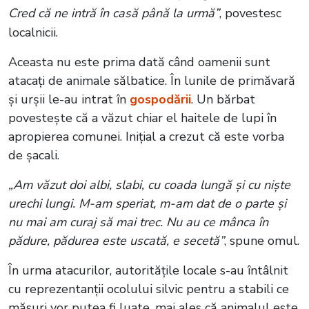
Cred că ne intră în casă până la urmă”
, povestesc
localnicii.
Aceasta nu este prima dată când oamenii sunt
atacați de animale sălbatice. În lunile de primăvară
și urșii le-au intrat în
gospodării
. Un bărbat
povestește că a văzut chiar el haitele de lupi în
apropierea comunei. Inițial a crezut că este vorba
de șacali.
„Am văzut doi albi, slabi, cu coada lungă și cu niște
urechi lungi. M-am speriat, m-am dat de o parte și
nu mai am curaj să mai trec. Nu au ce mânca în
pădure, pădurea este uscată, e secetă”
, spune omul.
În urma atacurilor, autoritățile locale s-au întâlnit
cu reprezentanții ocolului silvic pentru a stabili ce
măsuri vor putea fi luate, mai ales că animalul este