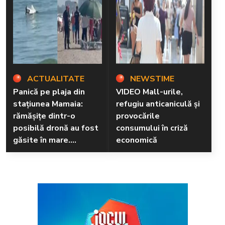
ACTUALITATE
NEWSTIME
Panică pe plaja din
VIDEO Mall-urile,
stațiunea Mamaia:
refugiu anticaniculă și
rămăşiţe dintr-o
provocările
posibilă dronă au fost
consumului în criză
găsite în mare.
economică
Pompierii au izolat
zona