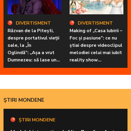
DIVERTISMENT
DIVERTISMENT
Răzvan de la Pitești,
Making of „Casa Iubirii –
despre portativul vieții
Foc și pasiune”: ce nu
sale, la „În
știai despre videoclipul
Oglindă”: „Așa a vrut
melodiei celui mai iubit
Dumnezeu: să lase unul
reality show
în familie cu har, harul
matrimonial
de a cânta, să poată să
ofere familiei ceea ce-i
lipsește”
ȘTIRI MONDENE
ȘTIRI MONDENE