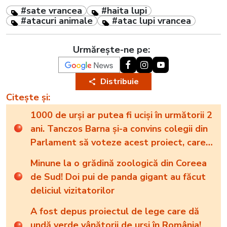
#sate vrancea
#haita lupi
#atacuri animale
#atac lupi vrancea
Urmărește-ne pe:
Distribuie
Citește și:
1000 de urși ar putea fi uciși în următorii 2
ani. Tanczos Barna și-a convins colegii din
Parlament să voteze acest proiect, care
vizează uciderea în masă a animalelor
Minune la o grădină zoologică din Coreea
sălbatice
de Sud! Doi pui de panda gigant au făcut
deliciul vizitatorilor
A fost depus proiectul de lege care dă
undă verde vânătorii de urși în România!