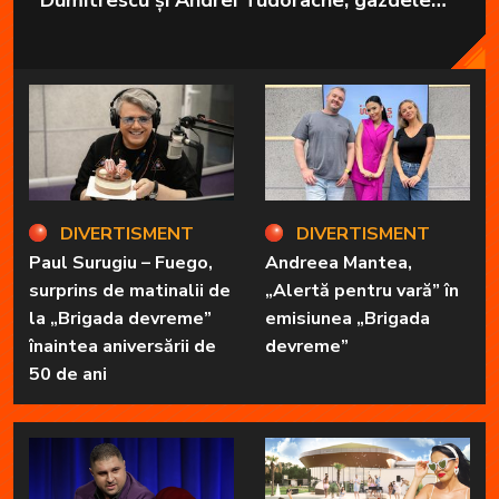
Dumitrescu și Andrei Tudorache, gazdele
emisiunii „Brigada devreme” de la Radio
Impuls vor pleca în vacanță.
DIVERTISMENT
DIVERTISMENT
Paul Surugiu – Fuego,
Andreea Mantea,
surprins de matinalii de
„Alertă pentru vară” în
la „Brigada devreme”
emisiunea „Brigada
înaintea aniversării de
devreme”
50 de ani