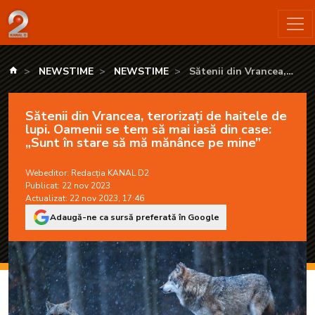
Sătenii din Vrancea, terorizați de haitele de lupi. Oamenii se
kanald.ro
NEWSTIME
NEWSTIME
Sătenii din Vrancea,
terorizați de haitele de
lupi. Oamenii se tem să mai
Sătenii din Vrancea, terorizați de haitele de
iasă din case: „Sunt în
lupi. Oamenii se tem să mai iasă din case:
stare să mă mănânce pe
„Sunt în stare să mă mănânce pe mine”
mine”
Webeditor:
Redacția KANAL D2
Publicat: 22 nov 2023
Actualizat: 22 nov 2023, 17:46
Adaugă-ne ca sursă preferată în Google