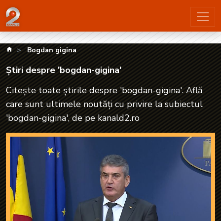
Știri despre 'bogdan-gigina'| kanald2.ro
kanald.ro
Bogdan gigina
Știri despre 'bogdan-gigina'
Citește toate știrile despre 'bogdan-gigina'. Află
care sunt ultimele noutăți cu privire la subiectul
'bogdan-gigina', de pe kanald2.ro