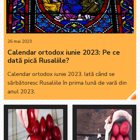
26 mai 2023
Calendar ortodox iunie 2023: Pe ce
dată pică Rusaliile?
Calendar ortodox iunie 2023. Iată când se
sărbătoresc Rusaliile în prima lună de vară din
anul 2023.