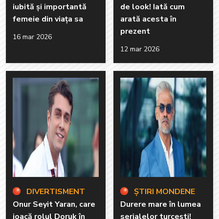
iubită și importantă
de look! Iată cum
femeie din viața sa
arată acesta în
prezent
16 mar 2026
12 mar 2026
DIVERTISMENT
ȘTIRI MONDENE
Onur Seyit Yaran, care
Durere mare în lumea
joacă rolul Doruk în
serialelor turcești!