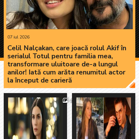
07 iul 2026
Celil Nalçakan, care joacă rolul Akif în
serialul Totul pentru familia mea,
transformare uluitoare de-a lungul
anilor! Iată cum arăta renumitul actor
la început de carieră
4