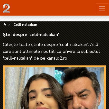
Știri despre 'celil-nalcakan'| kanald2.ro
kanald.ro
Celil nalcakan
Știri despre 'celil-nalcakan'
Citește toate știrile despre 'celil-nalcakan'. Află
care sunt ultimele noutăți cu privire la subiectul
'celil-nalcakan', de pe kanald2.ro