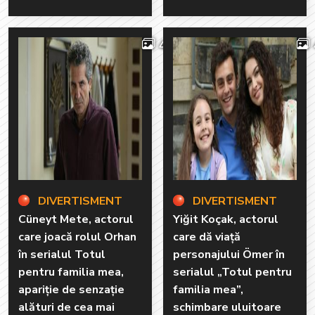
4
DIVERTISMENT
DIVERTISMENT
Cüneyt Mete, actorul
Yiğit Koçak, actorul
care joacă rolul Orhan
care dă viață
în serialul Totul
personajului Ömer în
pentru familia mea,
serialul „Totul pentru
apariție de senzație
familia mea”,
alături de cea mai
schimbare uluitoare