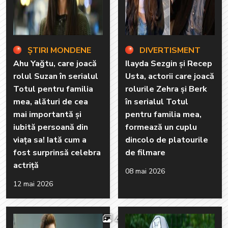
ȘTIRI MONDENE
DIVERTISMENT
Ahu Yağtu, care joacă
Ilayda Sezgin și Recep
rolul Suzan în serialul
Usta, actorii care joacă
Totul pentru familia
rolurile Zehra și Berk
mea, alături de cea
în serialul Totul
mai importantă și
pentru familia mea,
iubită persoană din
formează un cuplu
viața sa! Iată cum a
dincolo de platourile
fost surprinsă celebra
de filmare
actriță
08 mai 2026
12 mai 2026
4