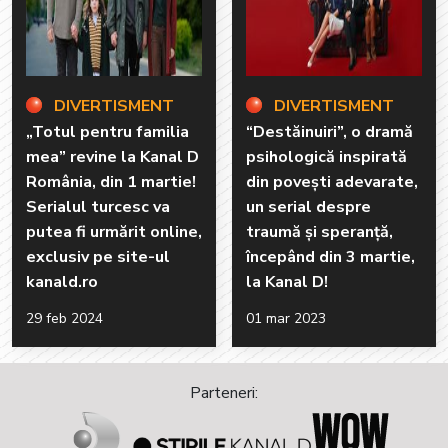
DIVERTISMENT
DIVERTISMENT
„Totul pentru familia
“Destăinuiri”, o dramă
mea” revine la Kanal D
psihologică inspirată
România, din 1 martie!
din poveşti adevarate,
Serialul turcesc va
un serial despre
putea fi urmărit online,
traumă și speranță,
exclusiv pe site-ul
începând din 3 martie,
kanald.ro
la Kanal D!
29 feb 2024
01 mar 2023
Parteneri: