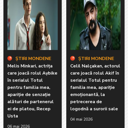
ȘTIRI MONDENE
ȘTIRI MONDENE
Melis Minkari, actrița
Celil Nalçakan, actorul
care joacă rolul Aybike
care joacă rolul Akif în
în serialul Totul
serialul Totul pentru
pentru familia mea,
familia mea, apariție
apariție de senzație
emoționantă, la
alături de partenerul
petrecerea de
ei de platou, Recep
logodnă a surorii sale
Usta
04 mai 2026
06 mai 2026