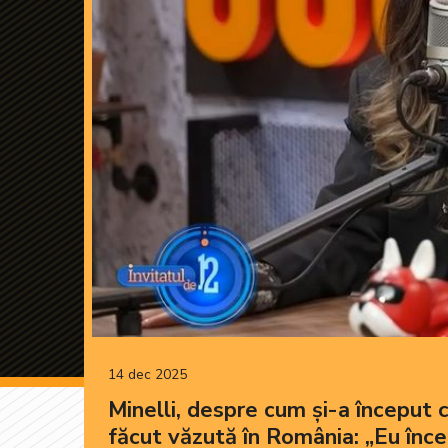
14 dec 2025
Minelli, despre cum și-a început c
făcut văzută în România: „Eu înc