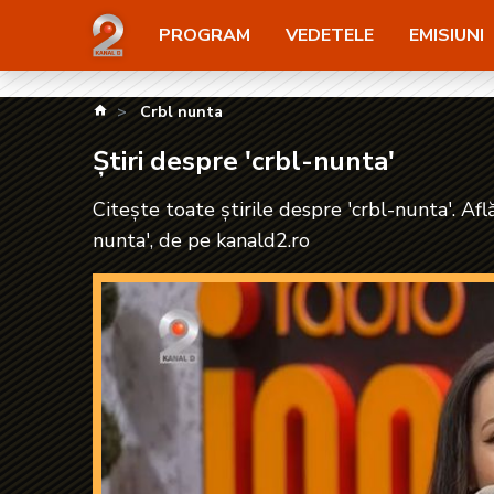
Știri despre 'crbl-nunta'| kanald2.ro
PROGRAM
VEDETELE
EMISIUNI
kanald.ro
Crbl nunta
Știri despre 'crbl-nunta'
Citește toate știrile despre 'crbl-nunta'. Afl
nunta', de pe kanald2.ro