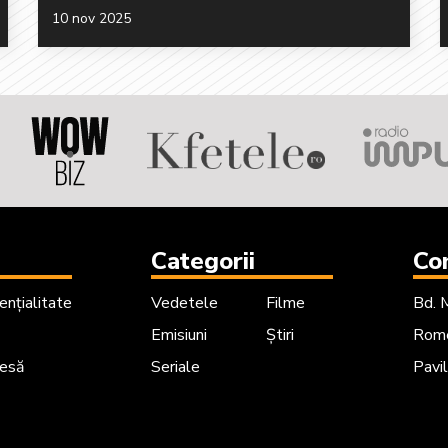
10 nov 2025
Categorii
Co
ențialitate
Vedetele
Filme
Bd. 
Emisiuni
Știri
Rome
resă
Seriale
Pavil