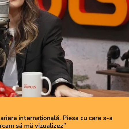
ariera internațională. Piesa cu care s-a
ercam să mă vizualizez”