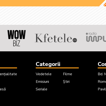
Categorii
Co
ențialitate
Vedetele
Filme
Bd. 
Emisiuni
Știri
Rome
resă
Seriale
Pavil