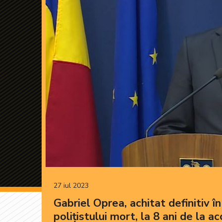
27 iul 2023
Gabriel Oprea, achitat definitiv 
polițistului mort, la 8 ani de la a