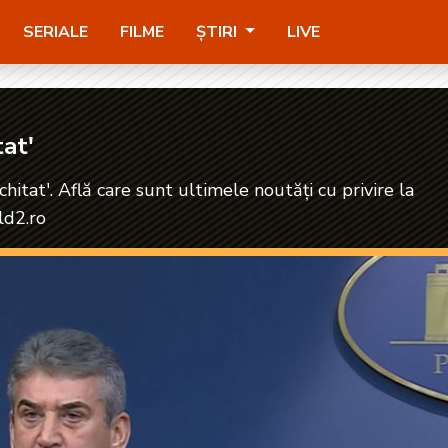
SERIALE
FILME
ȘTIRI
LIVE
tat'
hitat'. Află care sunt ultimele noutăți cu privire la
ld2.ro