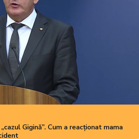
în „cazul Gigină”. Cum a reacționat mama
ccident