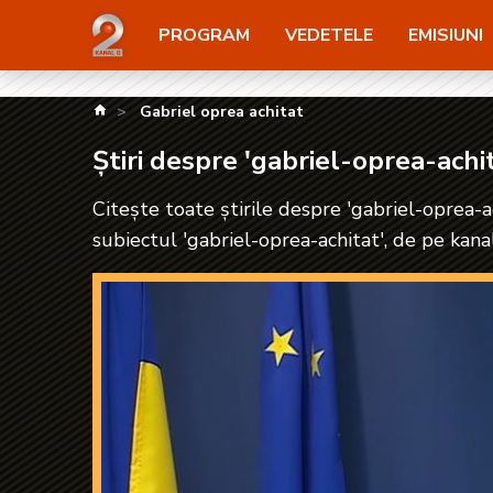
Știri despre 'gabriel-oprea-achitat'| kanald2.ro
PROGRAM
VEDETELE
EMISIUNI
kanald.ro
Gabriel oprea achitat
Știri despre 'gabriel-oprea-achi
Citește toate știrile despre 'gabriel-oprea-ac
subiectul 'gabriel-oprea-achitat', de pe kana