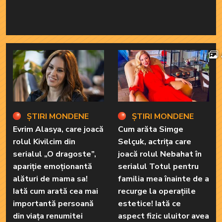
ȘTIRI MONDENE
ȘTIRI MONDENE
Evrim Alasya, care joacă
Cum arăta Simge
rolul Kivilcim din
Selçuk, actrița care
serialul „O dragoste”,
joacă rolul Nebahat în
apariție emoționantă
serialul Totul pentru
alături de mama sa!
familia mea înainte de a
Iată cum arată cea mai
recurge la operațiile
importantă persoană
estetice! Iată ce
din viața renumitei
aspect fizic uluitor avea