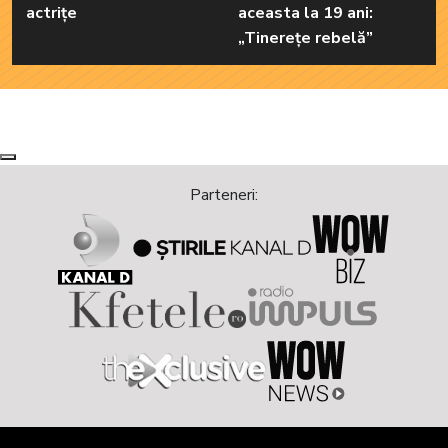
actrițe
aceasta la 19 ani:
„Tinerețe rebelă”
Next
Previous
Parteneri: