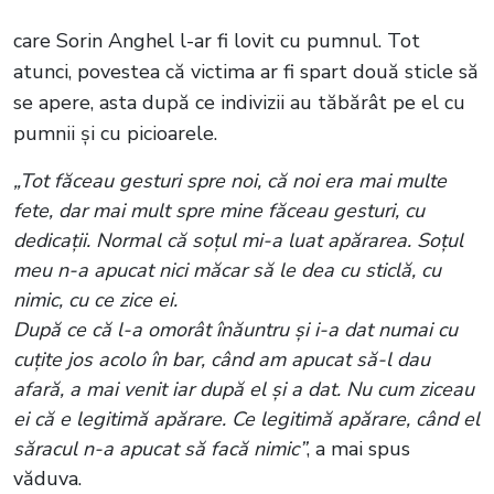
care Sorin Anghel l-ar fi lovit cu pumnul. Tot
atunci, povestea că victima ar fi spart două sticle să
se apere, asta după ce indivizii au tăbărât pe el cu
pumnii și cu picioarele.
„Tot făceau gesturi spre noi, că noi era mai multe
fete, dar mai mult spre mine făceau gesturi, cu
dedicații. Normal că soțul mi-a luat apărarea. Soțul
meu n-a apucat nici măcar să le dea cu sticlă, cu
nimic, cu ce zice ei.
După ce că l-a omorât înăuntru și i-a dat numai cu
cuțite jos acolo în bar, când am apucat să-l dau
afară, a mai venit iar după el și a dat. Nu cum ziceau
ei că e legitimă apărare. Ce legitimă apărare, când el
săracul n-a apucat să facă nimic”
, a mai spus
văduva.