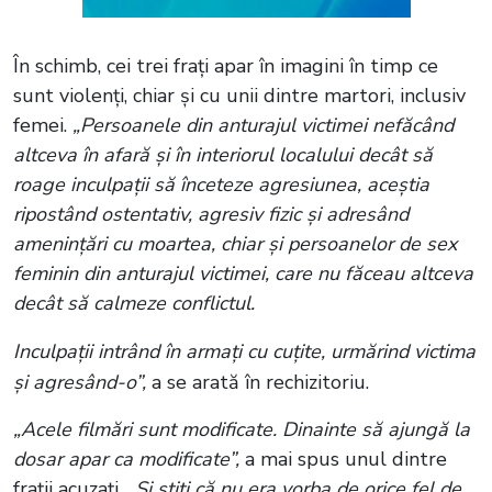
În schimb, cei trei frați apar în imagini în timp ce
sunt violenți, chiar și cu unii dintre martori, inclusiv
femei.
„Persoanele din anturajul victimei nefăcând
altceva în afară și în interiorul localului decât să
roage inculpații să înceteze agresiunea, aceștia
ripostând ostentativ, agresiv fizic și adresând
amenințări cu moartea, chiar și persoanelor de sex
feminin din anturajul victimei, care nu făceau altceva
decât să calmeze conflictul.
Inculpații intrând în armați cu cuțite, urmărind victima
și agresând-o”,
a se arată în rechizitoriu.
„Acele filmări sunt modificate. Dinainte să ajungă la
dosar apar ca modificate”,
a mai spus unul dintre
frații acuzați.
„Și știți că nu era vorba de orice fel de