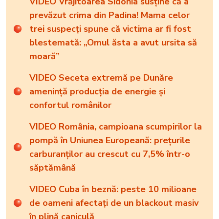
VIDEO Vrăjitoarea Sidonia susține că a
prevăzut crima din Padina! Mama celor
trei suspecți spune că victima ar fi fost
blestemată: „Omul ăsta a avut ursita să
moară”
VIDEO Seceta extremă pe Dunăre
amenință producția de energie și
confortul românilor
VIDEO România, campioana scumpirilor la
pompă în Uniunea Europeană: prețurile
carburanților au crescut cu 7,5% într-o
săptămână
VIDEO Cuba în beznă: peste 10 milioane
de oameni afectați de un blackout masiv
în plină caniculă