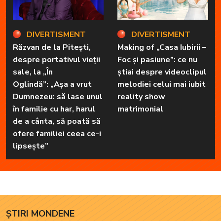
DIVERTISMENT
DIVERTISMENT
Răzvan de la Pitești,
Making of „Casa Iubirii –
despre portativul vieții
Foc și pasiune”: ce nu
sale, la „În
știai despre videoclipul
Oglindă”: „Așa a vrut
melodiei celui mai iubit
Dumnezeu: să lase unul
reality show
în familie cu har, harul
matrimonial
de a cânta, să poată să
ofere familiei ceea ce-i
lipsește”
ȘTIRI MONDENE