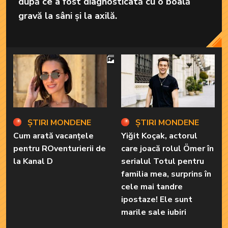
după ce a fost diagnosticată cu o boală
gravă la sâni și la axilă.
4
ȘTIRI MONDENE
ȘTIRI MONDENE
Cum arată vacanțele
Yiğit Koçak, actorul
pentru ROventurierii de
care joacă rolul Ömer în
la Kanal D
serialul Totul pentru
familia mea, surprins în
cele mai tandre
ipostaze! Ele sunt
marile sale iubiri