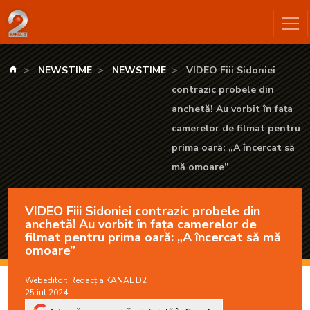
VIDEO Fiii Sidoniei contrazic probele din anchetă! Au vorbit î
kanald.ro
NEWSTIME
NEWSTIME
VIDEO Fiii Sidoniei
contrazic probele din
anchetă! Au vorbit în fața
camerelor de filmat pentru
prima oară: „A încercat să
mă omoare”
VIDEO Fiii Sidoniei contrazic probele din
anchetă! Au vorbit în fața camerelor de
filmat pentru prima oară: „A încercat să mă
omoare”
Webeditor:
Redacția KANAL D2
25 iul 2024