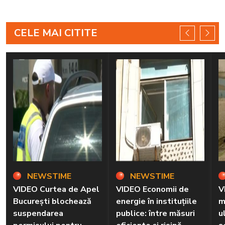
CELE MAI CITITE
NEWSTIME
NEWSTIME
VIDEO Curtea de Apel
VIDEO Economii de
V
București blochează
energie în instituțiile
m
suspendarea
publice: între măsuri
u