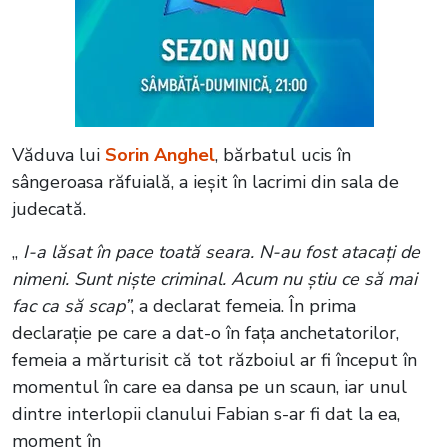
Văduva lui
Sorin Anghel
, bărbatul ucis în
sângeroasa răfuială, a ieșit în lacrimi din sala de
judecată.
„
I-a lăsat în pace toată seara. N-au fost atacați de
nimeni. Sunt niște criminal. Acum nu știu ce să mai
fac ca să scap”
, a declarat femeia. În prima
declarație pe care a dat-o în fața anchetatorilor,
femeia a mărturisit că tot războiul ar fi început în
momentul în care ea dansa pe un scaun, iar unul
dintre interlopii clanului Fabian s-ar fi dat la ea,
moment în