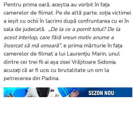
Pentru prima oară, aceștia au vorbit în fața
camerelor de filmat. Pe de altă parte, soția victimei
a ieșit cu ochii în lacrimi după confruntarea cu ei în
sala de judecată.
„De la ce a pornit totul? De la
acest interlop, care fără vreun motiv anume a
încercat să mă omoară”
, e prima mărturie în fața
camerelor de filmat a lui Laurențiu Marin, unul
dintre cei trei fii ai așa zisei Vrăjitoare Sidonia,
acuzați că ar fi ucis cu brutalitate un om la
petrecerea din Padina.
Citește și:
VIDEO Un polițist și un
procuror, martorii crimei din Padina. Noi
informații ies la iveală în dosarul