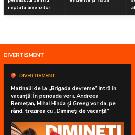
permisului pentru
eficiente și risipă
s
neplata amenzilor
a
DIVERTISMENT
DIVERTISMENT
Matinalii de la „Brigada devreme” intră în
vacanță! În perioada verii, Andreea
Remețan, Mihai Hînda și Greeg vor da, pe
rând, trezirea cu „Dimineți de vacanță”