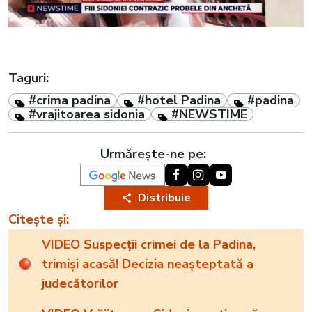
Taguri:
#crima padina
#hotel Padina
#padina
#vrajitoarea sidonia
#NEWSTIME
Urmărește-ne pe:
Distribuie
Citește și:
VIDEO Suspecții crimei de la Padina,
trimiși acasă! Decizia neașteptată a
judecătorilor