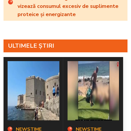
vizează consumul excesiv de suplimente
proteice și energizante
ULTIMELE ȘTIRI
NEWSTIME
NEWSTIME