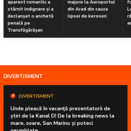
aparent romantic a
majore la Aeroportul
f
stârnit indignare și a
din Arad din cauza
L
declanșat o anchetă
lipsei de kerosen
r
penală pe
a
Transfăgărășan
DIVERTISMENT
DIVERTISMENT
Unde pleacă în vacanță prezentatorii de
știri de la Kanal D! De la breaking news la
mare, soare, San Marino și poteci
neumblate