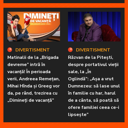
DIVERTISMENT
DIVERTISMENT
Matinalii de la „Brigada
Răzvan de la Pitești,
devreme” intră în
despre portativul vieții
vacanță! În perioada
sale, la „În
verii, Andreea Remețan,
Oglindă”: „Așa a vrut
Mihai Hînda și Greeg vor
Dumnezeu: să lase unul
da, pe rând, trezirea cu
în familie cu har, harul
„Dimineți de vacanță”
de a cânta, să poată să
ofere familiei ceea ce-i
lipsește”