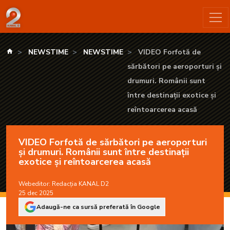
VIDEO Forfotă de sărbători pe aeroporturi și drumuri. Românii 
kanald.ro
NEWSTIME
NEWSTIME
VIDEO Forfotă de
sărbători pe aeroporturi și
drumuri. Românii sunt
între destinații exotice și
reîntoarcerea acasă
VIDEO Forfotă de sărbători pe aeroporturi
și drumuri. Românii sunt între destinații
exotice și reîntoarcerea acasă
Webeditor:
Redacția KANAL D2
25 dec 2025
Adaugă-ne ca sursă preferată în Google