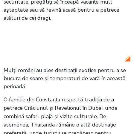
securitate, pregătiți să înceapă vacanțe mult
așteptate sau să revină acasă pentru a petrece
alături de cei dragi.
Citește și:
VIDEO Crăciunul Monicăi
Tatoiu. Tradiție, amintiri și speranță în
fața provocărilor viitoare
Mulți români au ales destinații exotice pentru a se
bucura de soare și temperaturi de vară în această
perioadă.
O familie din Constanța respectă tradiția de a
petrece Crăciunul și Revelionul în Dubai, unde
combină safari, plajă și vizite culturale. De
asemenea, Thailanda rămâne o altă destinație
preferată, unde turiștii se pregătesc pentru