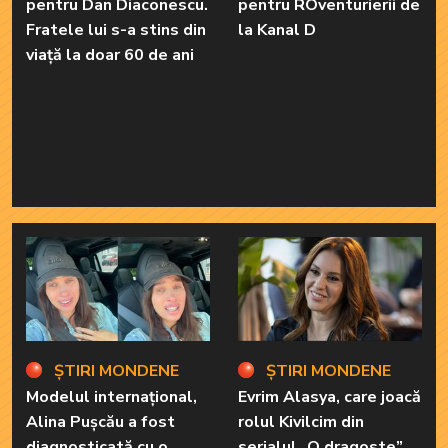
pentru Dan Diaconescu.
pentru ROventurierii de
Fratele lui s-a stins din
la Kanal D
viață la doar 60 de ani
ȘTIRI MONDENE
ȘTIRI MONDENE
Modelul internațional,
Evrim Alasya, care joacă
Alina Pușcău a fost
rolul Kivilcim din
diagnosticată cu o
serialul „O dragoste”,