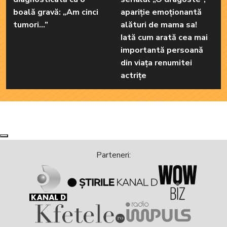
boală gravă: „Am cinci
apariție emoționantă
tumori...”
alături de mama sa!
Iată cum arată cea mai
importantă persoană
din viața renumitei
actrițe
Next
Previous
Parteneri: