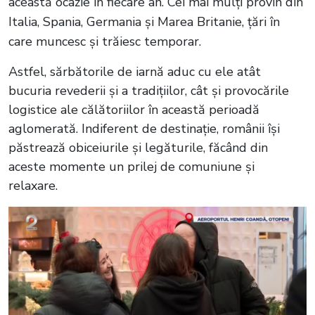
această ocazie în fiecare an. Cei mai mulți provin din
Italia, Spania, Germania și Marea Britanie, țări în
care muncesc și trăiesc temporar.
Astfel, sărbătorile de iarnă aduc cu ele atât
bucuria revederii și a tradițiilor, cât și provocările
logistice ale călătoriilor în această perioadă
aglomerată. Indiferent de destinație, românii își
păstrează obiceiurile și legăturile, făcând din
aceste momente un prilej de comuniune și
relaxare.