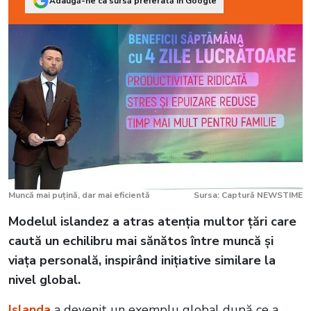
Adaugă-ne ca sursă preferată în Google
Muncă mai puțină, dar mai eficientă
Sursa: Captură NEWSTIME
Modelul islandez a atras atenția multor țări care
caută un echilibru mai sănătos între muncă și
viața personală, inspirând inițiative similare la
nivel global.
Islanda
a devenit un exemplu global după ce a