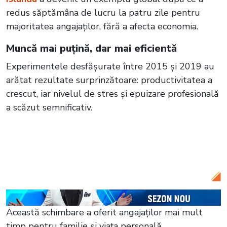
redus săptămâna de lucru la patru zile pentru
majoritatea angajaților, fără a afecta economia.
Muncă mai puțină, dar mai eficientă
Experimentele desfășurate între 2015 și 2019 au
arătat rezultate surprinzătoare: productivitatea a
crescut, iar nivelul de stres și epuizare profesională
a scăzut semnificativ.
Citește și:
Stare de urgență după erupția
vulcanului din Islanda! Lava a distrus
infrastructura din Grindavik
Această schimbare a oferit angajaților mai mult
timp pentru familie și viața personală,