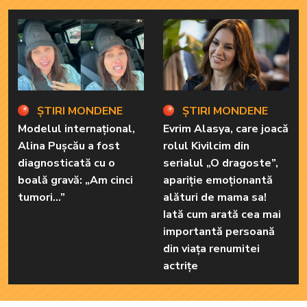
ȘTIRI MONDENE
ȘTIRI MONDENE
Modelul internațional,
Evrim Alasya, care joacă
Alina Pușcău a fost
rolul Kivilcim din
diagnosticată cu o
serialul „O dragoste”,
boală gravă: „Am cinci
apariție emoționantă
tumori...”
alături de mama sa!
Iată cum arată cea mai
importantă persoană
din viața renumitei
actrițe