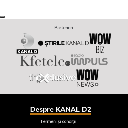
Next
Previous
Parteneri:
Despre KANAL D2
Termeni și condiții