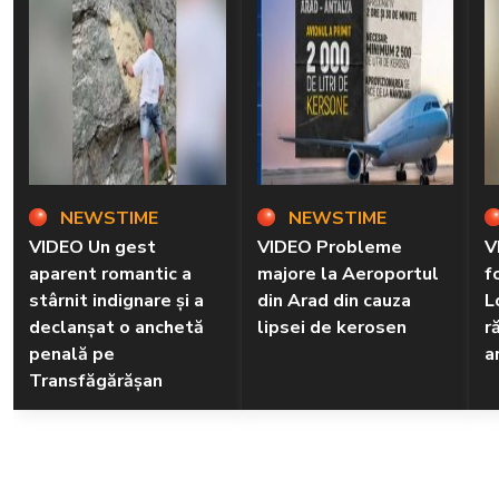
NEWSTIME
NEWSTIME
VIDEO Un gest
VIDEO Probleme
V
aparent romantic a
majore la Aeroportul
f
stârnit indignare și a
din Arad din cauza
L
declanșat o anchetă
lipsei de kerosen
r
penală pe
a
Transfăgărășan