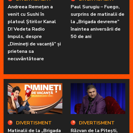
Andreea Remețan a
Paul Surugiu – Fuego,
venit cu Sushi în
surprins de matinalii de
platoul Știrilor Kanal
la „Brigada devreme”
D! Vedeta Radio
înaintea aniversării de
Impuls, despre
50 de ani
„Dimineți de vacanță” și
prietena sa
necuvântătoare
DIVERTISMENT
DIVERTISMENT
Matinalii de la „Brigada
Răzvan de la Pitești,