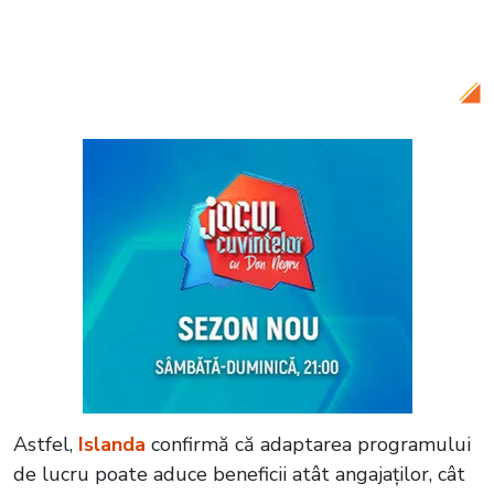
Citește și:
VIDEO Erupție spectaculoasă
în Islanda! Este a doua de la începutul
anului și până acum
Astfel,
Islanda
confirmă că adaptarea programului
de lucru poate aduce beneficii atât angajaților, cât