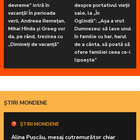
devreme” intră în
despre portativul vieții
vacanță! În perioada
sale, la „În
verii, Andreea Remețan,
Oglindă”: „Așa a vrut
Mihai Hînda și Greeg vor
Dumnezeu: să lase unul
da, pe rând, trezirea cu
în familie cu har, harul
„Dimineți de vacanță”
de a cânta, să poată să
ofere familiei ceea ce-i
lipsește”
ȘTIRI MONDENE
ȘTIRI MONDENE
Alina Pușcău, mesaj cutremurător chiar