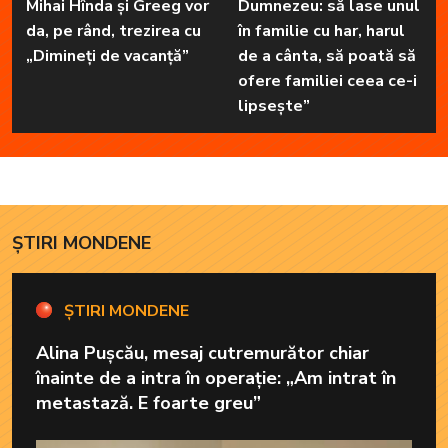
Mihai Hînda și Greeg vor
Dumnezeu: să lase unul
da, pe rând, trezirea cu
în familie cu har, harul
„Dimineți de vacanță”
de a cânta, să poată să
ofere familiei ceea ce-i
lipsește”
ȘTIRI MONDENE
ȘTIRI MONDENE
Alina Pușcău, mesaj cutremurător chiar
înainte de a intra în operație: „Am intrat în
metastază. E foarte greu”