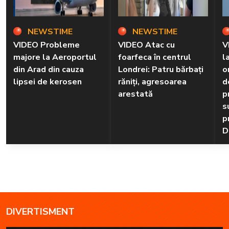
NEWSTIME
NEWSTIME
VIDEO Probleme
VIDEO Atac cu
V
majore la Aeroportul
foarfeca în centrul
l
din Arad din cauza
Londrei: Patru bărbați
o
lipsei de kerosen
răniți, agresoarea
d
arestată
p
s
p
D
DIVERTISMENT