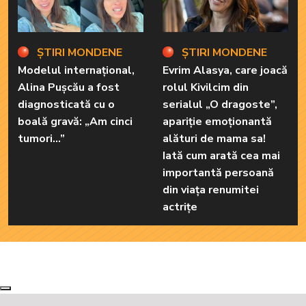
ȘTIRI MONDENE
ȘTIRI MONDENE
Modelul internațional,
Evrim Alasya, care joacă
Alina Pușcău a fost
rolul Kivilcim din
diagnosticată cu o
serialul „O dragoste”,
boală gravă: „Am cinci
apariție emoționantă
tumori...”
alături de mama sa!
Iată cum arată cea mai
importantă persoană
din viața renumitei
actrițe
Next
Previous