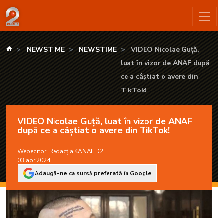
VIDEO Nicolae Guță, luat în vizor de ANAF după ce a câștiat
kanald.ro
NEWSTIME
NEWSTIME
VIDEO Nicolae Guță,
luat în vizor de ANAF după
ce a câștiat o avere din
TikTok!
VIDEO Nicolae Guță, luat în vizor de ANAF
după ce a câștiat o avere din TikTok!
Webeditor:
Redacția KANAL D2
03 apr 2024
Adaugă-ne ca sursă preferată în Google