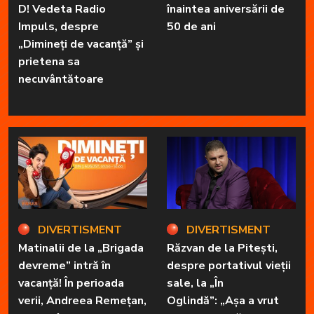
D! Vedeta Radio
înaintea aniversării de
Impuls, despre
50 de ani
„Dimineți de vacanță” și
prietena sa
necuvântătoare
DIVERTISMENT
DIVERTISMENT
Matinalii de la „Brigada
Răzvan de la Pitești,
devreme” intră în
despre portativul vieții
vacanță! În perioada
sale, la „În
verii, Andreea Remețan,
Oglindă”: „Așa a vrut