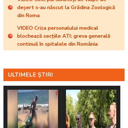
deșert s-au născut la Grădina Zoologică
din Roma
VIDEO Criza personalului medical
blochează secțiile ATI: greva generală
continuă în spitalele din România
ULTIMELE ȘTIRI