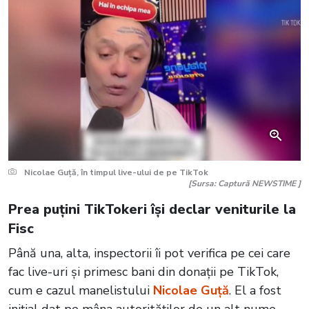
Nicolae Guță, în timpul live-ului de pe TikTok
[Sursa: Captură NEWSTIME ]
Prea puțini TikTokeri își declar veniturile la
Fisc
Până una, alta, inspectorii îi pot verifica pe cei care
fac live-uri și primesc bani din donații pe TikTok,
cum e cazul manelistului
Nicolae Guță
. El a fost