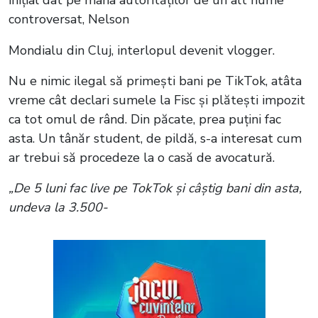
inițial dat pe mâna autorităților de un alt nume
controversat, Nelson
Mondialu din Cluj, interlopul devenit vlogger.
Nu e nimic ilegal să primești bani pe TikTok, atâta
vreme cât declari sumele la Fisc și plătești impozit
ca tot omul de rând. Din păcate, prea puțini fac
asta. Un tânăr student, de pildă, s-a interesat cum
ar trebui să procedeze la o casă de avocatură.
„De 5 luni fac live pe TokTok și câștig bani din asta,
undeva la 3.500-