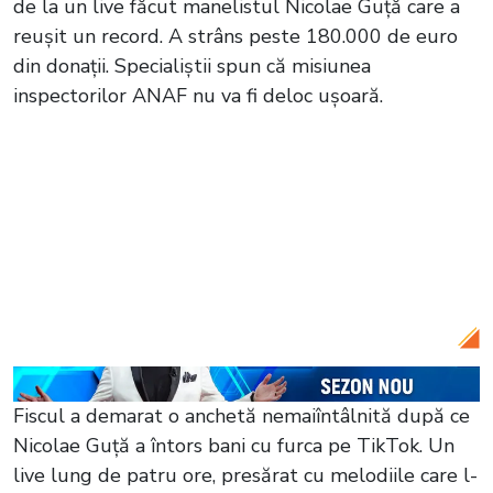
de la un live făcut manelistul Nicolae Guță care a
reușit un record. A strâns peste 180.000 de euro
din donații. Specialiștii spun că misiunea
inspectorilor ANAF nu va fi deloc ușoară.
Citește și:
Narcisa, fosta soție a lui
Nicolae Guță, adevărul despre relația cu
manelistul! La televizor se certau, dar
puțini știu ce se întâmpla când ajungeau
acasă: „Am descoperit liniștea alături de
el”
Fiscul a demarat o anchetă nemaiîntâlnită după ce
Nicolae Guță a întors bani cu furca pe TikTok. Un
live lung de patru ore, presărat cu melodiile care l-