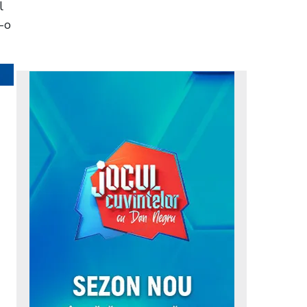
l
r-o