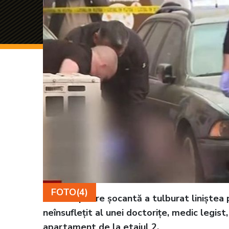
FOTO(4)
O descoperire șocantă a tulburat liniștea pi
neînsuflețit al unei doctorițe, medic legist
apartament de la etajul 2.