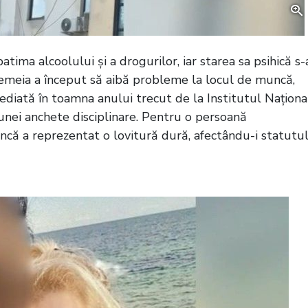
tima alcoolului și a drogurilor, iar starea sa psihică s-
ă femeia a început să aibă probleme la locul de muncă,
ncediată în toamna anului trecut de la Institutul Naționa
unei anchete disciplinare. Pentru o persoană
uncă a reprezentat o lovitură dură, afectându-i statutu