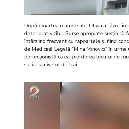
După moartea mamei sale, Olivia a căzut în pa
deteriorat vizibil. Surse apropiate susțin c
întârziind frecvent cu rapoartele și fiind co
de Medicină Legală "Mina Minovici" în urma 
perfecționistă ca ea, pierderea locului de m
social și nivelul de trai.