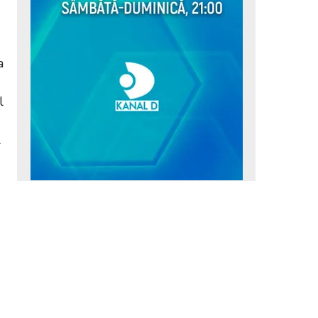
a
l
l