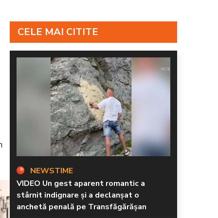
CELE MAI CITITE
n
NEWSTIME
VIDEO Un gest aparent romantic a
stârnit indignare și a declanșat o
anchetă penală pe Transfăgărășan