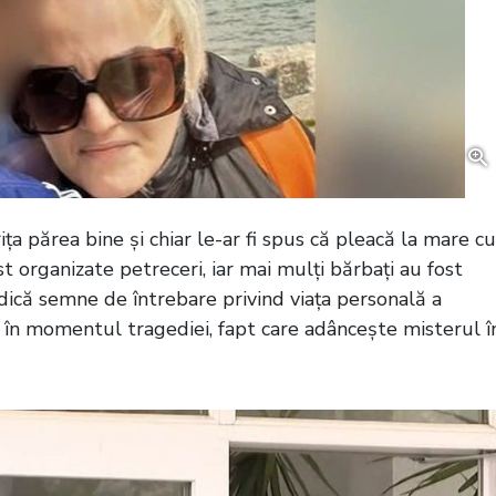
ița părea bine și chiar le-ar fi spus că pleacă la mare cu
 organizate petreceri, iar mai mulți bărbați au fost
ridică semne de întrebare privind viața personală a
 în momentul tragediei, fapt care adâncește misterul î