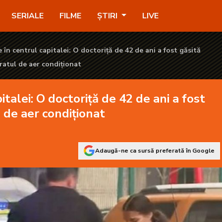
 42 de ani a fost găsită spânzurată de aparatul de aer condițio
SERIALE
FILME
ȘTIRI
LIVE
în centrul capitalei: O doctoriță de 42 de ani a fost găsită
ratul de aer condiționat
talei: O doctoriță de 42 de ani a fost
 de aer condiționat
Adaugă-ne ca sursă preferată în Google