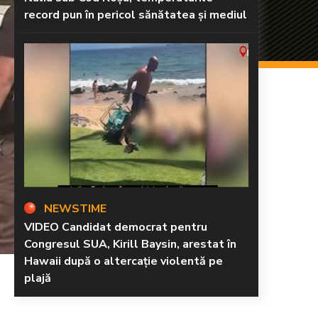
record pun în pericol sănătatea și mediul
NEWSTIME
VIDEO Candidat democrat pentru
Congresul SUA, Kirill Baysin, arestat în
Hawaii după o altercație violentă pe
plajă