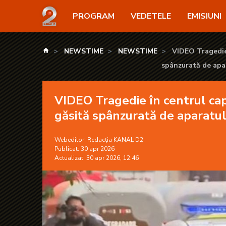
VIDEO Tragedie în centrul capitalei: O doctoriță de
PROGRAM
VEDETELE
EMISIUNI
kanald.ro
NEWSTIME
NEWSTIME
VIDEO Tragedie 
spânzurată de apa
VIDEO Tragedie în centrul capi
găsită spânzurată de aparatul
Webeditor:
Redacția KANAL D2
Publicat: 30 apr 2026
Actualizat: 30 apr 2026, 12:46