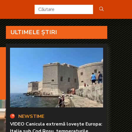
nat - KANAL D2
ULTIMELE ȘTIRI
NEWSTIME
VIDEO Canicula extremă lovește Europa:
Italia sub Cod Roșu, temperaturile