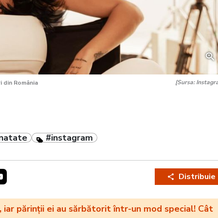
[Sursa: Instagr
eri din România
natate
#instagram
Distribuie
, iar părinții ei au sărbătorit într-un mod special! Cât