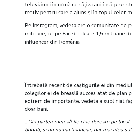
televiziunii în urmă cu câțiva ani, însă proie
motiv pentru care a ajuns și în topul celor mai
Pe Instagram, vedeta are o comunitate de pe
milioane, iar pe Facebook are 1,5 milioane d
influencer din România.
Citește și:
Adelina Pestrițu și-a luat 
tinerii aflați la început de drum: „Nu u
Întrebată recent de câștigurile ei din mediul
colegilor ei de breaslă succes atât de plan pr
extrem de importante, vedeta a subliniat fap
doar bani.
„
Din partea mea să fie cine dorește pe locul 1 
bogați, și nu numai financiar, dar mai ales su