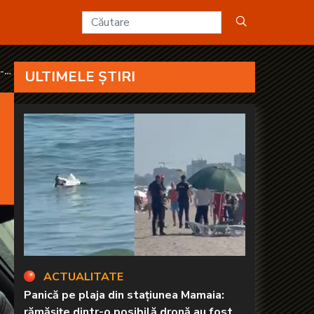
 ale dimineții? - KANAL D2
s-a
ULTIMELE ȘTIRI
ACTUALITATE
Panică pe plaja din stațiunea Mamaia:
rămăşiţe dintr-o posibilă dronă au fost