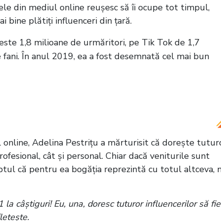
ctele din mediul online reușesc să îi ocupe tot timpul,
 bine plătiți influenceri din țară.
ste 1,8 milioane de urmăritori, pe Tik Tok de 1,7
e fani. În anul 2019, ea a fost desemnată cel mai bun
casă nouă! Vedeta are și câteva sfaturi pentru
itați că sunteți puternici”
 online, Adelina Pestrițu a mărturisit că dorește tutur
ofesional, cât și personal. Chiar dacă veniturile sunt
tul că pentru ea bogăția reprezintă cu totul altceva, 
la câștiguri! Eu, una, doresc tuturor influencerilor să fie
fletește.