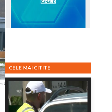
CELE MAI CITITE
am ]