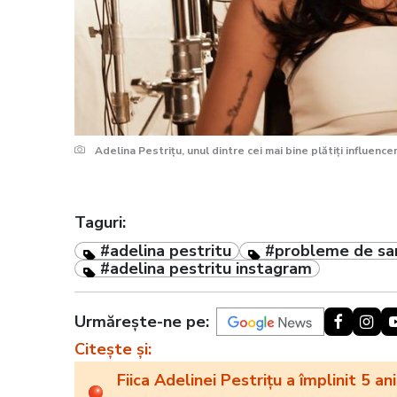
Adelina Pestrițu, unul dintre cei mai bine plătiți influenc
Taguri:
#adelina pestritu
#probleme de sa
#adelina pestritu instagram
Urmărește-ne pe:
Citește și:
Fiica Adelinei Pestrițu a împlinit 5 ani