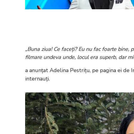
Citește și:
Ce a pățit Adelina Pestrițu 
Românca a avut noroc: „Bine că l-au g
„Buna ziua! Ce faceți? Eu nu fac foarte bine, 
filmare undeva unde, locul era superb, dar mi-
a anunțat Adelina Pestrițu, pe pagina ei de
internauți.