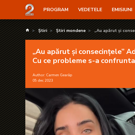
„Au apărut și consecințele” Adelinei Pestrițu nu i-a
PROGRAM
VEDETELE
EMISIUNI
kanald.ro
Știri
Știri mondene
„Au apărut și conse
confruntat de la primel
„Au apărut și consecințele” Ade
Cu ce probleme s-a confruntat
Author:
Carmen Gearâp
05 dec 2023