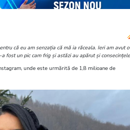
în timp ce se află în vacanța din Sri Lanka!
ăsit înainte să ajungem”
pentru că eu am senzația că mă ia răceala. Ieri am avut o
a fost un pic cam frig și astăzi au apărut și consecințele
 Instagram, unde este urmărită de 1,8 milioane de