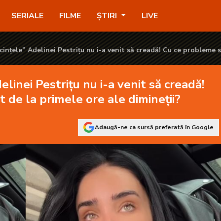
 venit să creadă! Cu ce probleme s-a confruntat de la primele ore
SERIALE
FILME
ȘTIRI
LIVE
cințele” Adelinei Pestrițu nu i-a venit să creadă! Cu ce probleme 
e ore ale dimineții?
linei Pestrițu nu i-a venit să creadă!
 de la primele ore ale dimineții?
Adaugă-ne ca sursă preferată în Google