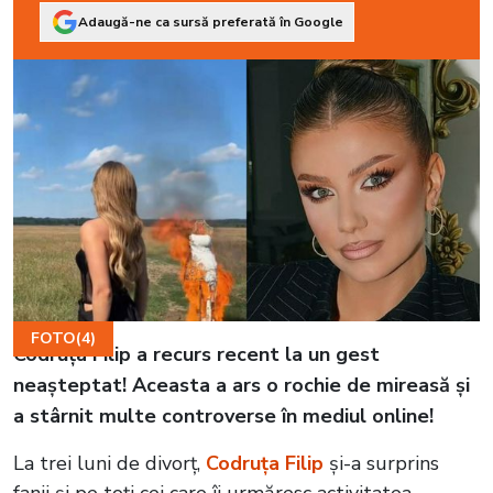
Adaugă-ne ca sursă preferată în Google
FOTO(4)
Codruța Filip a recurs recent la un gest
neașteptat! Aceasta a ars o rochie de mireasă și
a stârnit multe controverse în mediul online!
La trei luni de divorț,
Codruța Filip
și-a surprins
fanii și pe toți cei care îi urmăresc activitatea