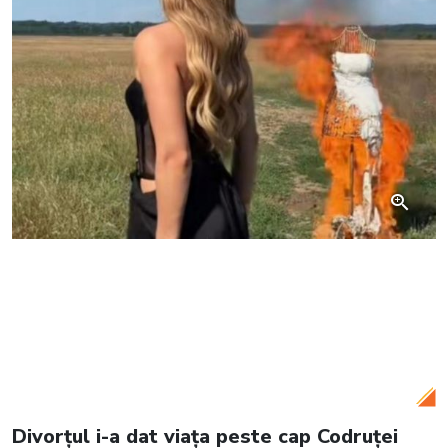
Citește și:
Valentin Sanfira, despre
lecțiile pe care le-a învățat în urma
despărțirii de Codruța Filip. Cine i-a fost
sprijin după divorț
Divorțul i-a dat viața peste cap Codruței