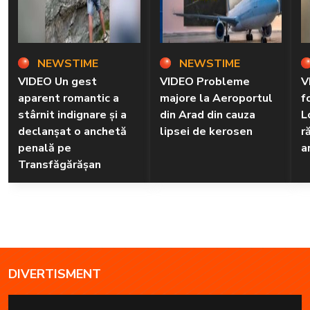
NEWSTIME
NEWSTIME
VIDEO Un gest
VIDEO Probleme
V
aparent romantic a
majore la Aeroportul
f
stârnit indignare și a
din Arad din cauza
L
declanșat o anchetă
lipsei de kerosen
r
penală pe
a
Transfăgărășan
DIVERTISMENT