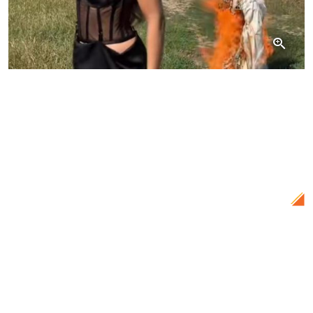
Citește și:
Codruța Filip, apariție uluitoare
în compania unui bărbat căsătorit, la
scurtă vreme după despărțirea de
Valentin Sanfira: „Duet cu un puternic
impact emoțional”