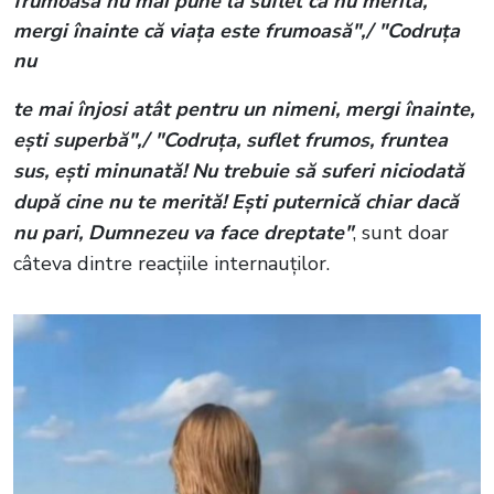
frumoasă nu mai pune la suflet că nu merită,
mergi înainte că viața este frumoasă",/ "Codruța
nu
te mai înjosi atât pentru un nimeni, mergi înainte,
ești superbă",/ "Codruța, suflet frumos, fruntea
sus, ești minunată! Nu trebuie să suferi niciodată
după cine nu te merită! Ești puternică chiar dacă
nu pari, Dumnezeu va face dreptate"
, sunt doar
câteva dintre reacțiile internauților.