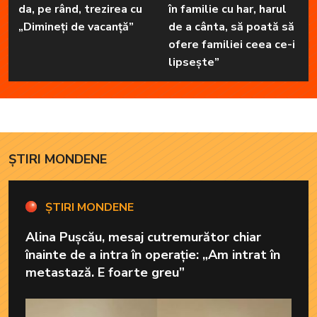
da, pe rând, trezirea cu
în familie cu har, harul
„Dimineți de vacanță”
de a cânta, să poată să
ofere familiei ceea ce-i
lipsește”
ȘTIRI MONDENE
ȘTIRI MONDENE
Alina Pușcău, mesaj cutremurător chiar
înainte de a intra în operație: „Am intrat în
metastază. E foarte greu”