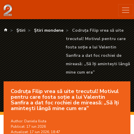
Codruța Filip vrea să uite trecutul! Motivul pentru care fosta s
kanald.ro
Știri
Știri mondene
Codruța Filip vrea să uite
trecutul! Motivul pentru care
fosta soție a lui Valentin
Sanfira a dat foc rochiei de
mireasă: „Să îți amintești lângă
mine cum era”
Codruța Filip vrea să uite trecutul! Motivul
pentru care fosta soție a lui Valentin
Sanfira a dat foc rochiei de mireasă: „Să îți
amintești lângă mine cum era”
Author:
Daniela Iliuta
Publicat: 17 iun 2026
Actualizat: 17 iun 2026, 18:47