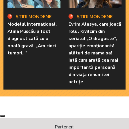
ȘTIRI MONDENE
ȘTIRI MONDENE
Modelul internațional,
Evrim Alasya, care joacă
Alina Pușcău a fost
rolul Kivilcim din
diagnosticată cu o
serialul „O dragoste”,
boală gravă: „Am cinci
apariție emoționantă
tumori...”
alături de mama sa!
Iată cum arată cea mai
importantă persoană
din viața renumitei
actrițe
Next
Previous
Parteneri: