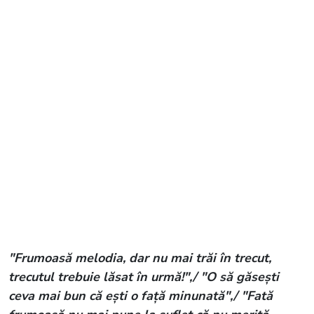
"Frumoasă melodia, dar nu mai trăi în trecut,
trecutul trebuie lăsat în urmă!",/ "O să găsești
ceva mai bun că ești o față minunată",/ "Fată