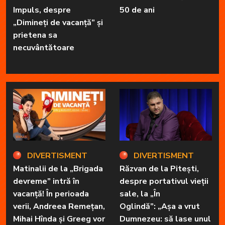
Impuls, despre
50 de ani
„Dimineți de vacanță” și
prietena sa
necuvântătoare
DIVERTISMENT
DIVERTISMENT
Matinalii de la „Brigada
Răzvan de la Pitești,
devreme” intră în
despre portativul vieții
vacanță! În perioada
sale, la „În
verii, Andreea Remețan,
Oglindă”: „Așa a vrut
Mihai Hînda și Greeg vor
Dumnezeu: să lase unul