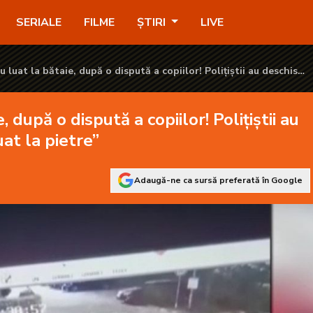
iilor! Polițiștii au deschis dosar penal: „Ne-au luat la pietre” -
SERIALE
FILME
ȘTIRI
LIVE
u luat la bătaie, după o dispută a copiilor! Polițiștii au deschis
u luat la pietre”
, după o dispută a copiilor! Polițiștii au
at la pietre”
Adaugă-ne ca sursă preferată în Google