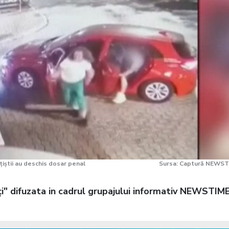
ițiștii au deschis dosar penal
Sursa: Captură NEWST
inți" difuzata in cadrul grupajului informativ NEWSTIM