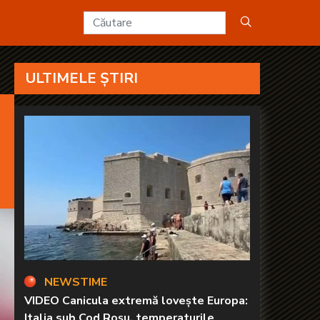
 KANAL D2
ULTIMELE ȘTIRI
NEWSTIME
VIDEO Canicula extremă lovește Europa:
Italia sub Cod Roșu, temperaturile