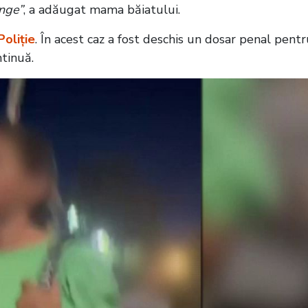
ânge”
, a adăugat mama băiatului.
Poliție
. În acest caz a fost deschis un dosar penal pent
ntinuă.