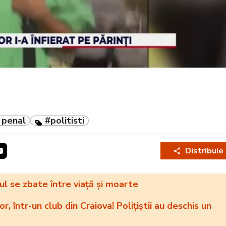
 penal
#politisti
Distribuie
ul se zbate între viață și moarte
, într-un club din Craiova! Polițiștii au deschis un