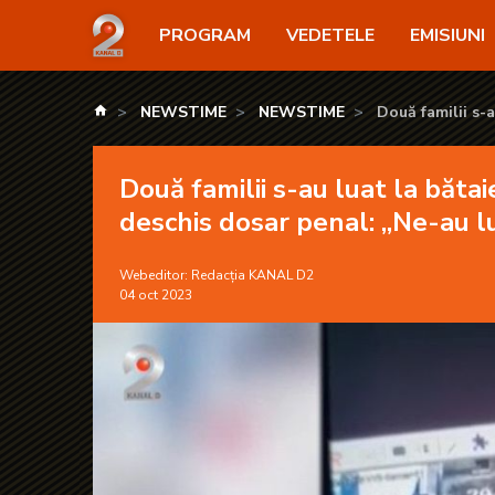
Două familii s-au luat la bătaie, după o dispută a cop
PROGRAM
VEDETELE
EMISIUNI
kanald.ro
NEWSTIME
NEWSTIME
Două familii s-a
dosar penal: „Ne-a
Două familii s-au luat la bătaie
deschis dosar penal: „Ne-au lu
Webeditor:
Redacția KANAL D2
04 oct 2023