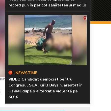
record pun în pericol sănătatea și mediul
NEWSTIME
VIDEO Candidat democrat pentru
IME
Congresul SUA, Kirill Baysin, arestat în
Hawaii după o altercație violentă pe
E
plajă