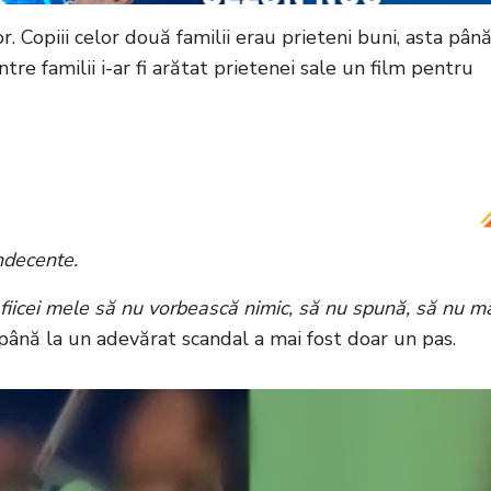
r. Copiii celor două familii erau prieteni buni, asta pân
tre familii i-ar fi arătat prietenei sale un film pentru
permarket din Ploiești. Mai mulți tineri au lovit o
indecente.
 fiicei mele să nu vorbească nimic, să nu spună, să nu m
i până la un adevărat scandal a mai fost doar un pas.