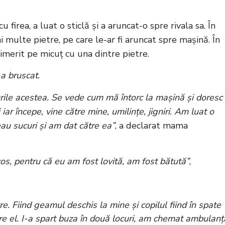
 firea, a luat o sticlă și a aruncat-o spre rivala sa. În
ai multe pietre, pe care le-ar fi aruncat spre mașină. În
nimerit pe micuț cu una dintre pietre.
-a bruscat.
rile acestea. Se vede cum mă întorc la mașină și doresc
iar începe, vine către mine, umilințe, jigniri. Am luat o
eau sucuri și am dat către ea”
, a declarat mama
cos, pentru că eu am fost lovită, am fost bătută”
,
tre. Fiind geamul deschis la mine și copilul fiind în spate
tre el. I-a spart buza în două locuri, am chemat ambulanț