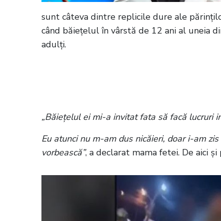
sunt câteva dintre replicile dure ale părințilo
când băiețelul în vârstă de 12 ani al uneia din
adulți.
Citește și:
Bătaie ca-n filme într-un su
angajată
„Băiețelul ei mi-a invitat fata să facă lucruri 
Eu atunci nu m-am dus nicăieri, doar i-am zis
vorbească”
, a declarat mama fetei. De aici ș