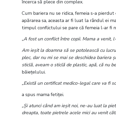
încerca să plece din complex.
Cum bariera nu se ridica, femeia s-a pierdut cu
apărarea sa, aceasta ar fi luat la rândul ei m
timpul conflictului se pare că femeia l-ar fi 
„A fost un conflict între copii. Mama a venit, l
Am ieșit la doamna să se potolească cu lucru
plec, dar nu mi se mai se deschidea bariera și 
sticlă, aveam o sticlă de plastic, apă, că nu b
băiețelului.
„Există un certificat medico-legal care va fi s
a spus mama fetiței.
„Și atunci când am ieșit noi, ne-au luat la pie
dreapta, toate pietrele acele mici au venit că